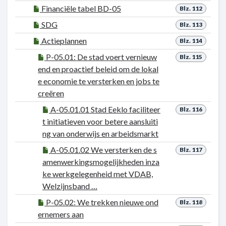
Financiële tabel BD-05
Blz. 112
SDG
Blz. 113
Actieplannen
Blz. 114
P-05.01: De stad voert vernieuw
Blz. 115
end en proactief beleid om de lokal
e economie te versterken en jobs te
creëren
A-05.01.01 Stad Eeklo faciliteer
Blz. 116
t initiatieven voor betere aansluiti
ng van onderwijs en arbeidsmarkt
A-05.01.02 We versterken de s
Blz. 117
amenwerkingsmogelijkheden inza
ke werkgelegenheid met VDAB,
Welzijnsband …
P-05.02: We trekken nieuwe ond
Blz. 118
ernemers aan