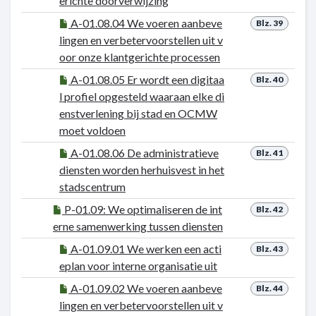
erichte doorverwijzing
A-01.08.04 We voeren aanbeve
Blz. 39
lingen en verbetervoorstellen uit v
oor onze klantgerichte processen
A-01.08.05 Er wordt een digitaa
Blz. 40
l profiel opgesteld waaraan elke di
enstverlening bij stad en OCMW
moet voldoen
A-01.08.06 De administratieve
Blz. 41
diensten worden herhuisvest in het
stadscentrum
P-01.09: We optimaliseren de int
Blz. 42
erne samenwerking tussen diensten
A-01.09.01 We werken een acti
Blz. 43
eplan voor interne organisatie uit
A-01.09.02 We voeren aanbeve
Blz. 44
lingen en verbetervoorstellen uit v