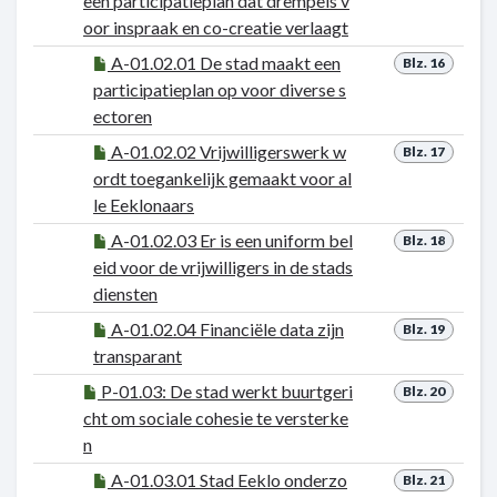
een participatieplan dat drempels v
oor inspraak en co-creatie verlaagt
A-01.02.01 De stad maakt een
Blz. 16
participatieplan op voor diverse s
ectoren
A-01.02.02 Vrijwilligerswerk w
Blz. 17
ordt toegankelijk gemaakt voor al
le Eeklonaars
A-01.02.03 Er is een uniform bel
Blz. 18
eid voor de vrijwilligers in de stads
diensten
A-01.02.04 Financiële data zijn
Blz. 19
transparant
P-01.03: De stad werkt buurtgeri
Blz. 20
cht om sociale cohesie te versterke
n
A-01.03.01 Stad Eeklo onderzo
Blz. 21