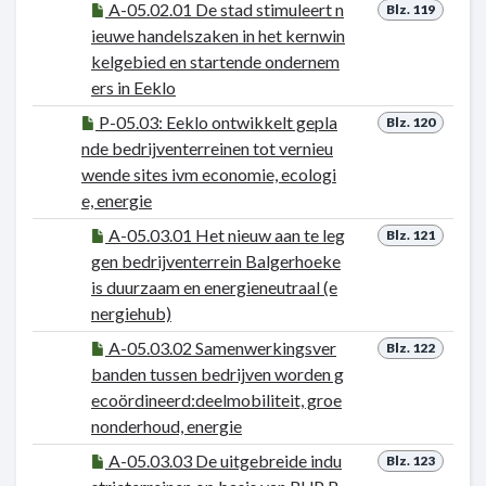
A-05.02.01 De stad stimuleert n
Blz. 119
ieuwe handelszaken in het kernwin
kelgebied en startende ondernem
ers in Eeklo
P-05.03: Eeklo ontwikkelt gepla
Blz. 120
nde bedrijventerreinen tot vernieu
wende sites ivm economie, ecologi
e, energie
A-05.03.01 Het nieuw aan te leg
Blz. 121
gen bedrijventerrein Balgerhoeke
is duurzaam en energieneutraal (e
nergiehub)
A-05.03.02 Samenwerkingsver
Blz. 122
banden tussen bedrijven worden g
ecoördineerd:deelmobiliteit, groe
nonderhoud, energie
A-05.03.03 De uitgebreide indu
Blz. 123