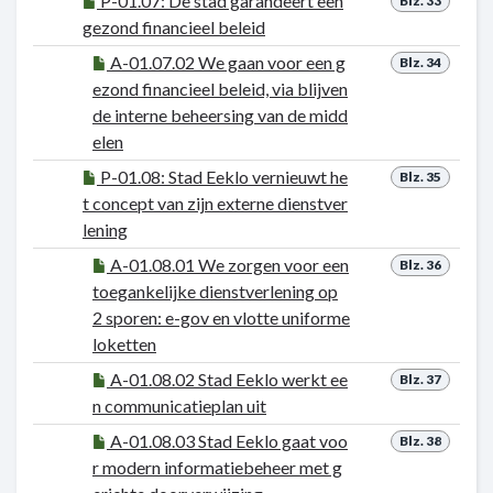
P-01.07: De stad garandeert een
Blz. 33
gezond financieel beleid
A-01.07.02 We gaan voor een g
Blz. 34
ezond financieel beleid, via blijven
de interne beheersing van de midd
elen
P-01.08: Stad Eeklo vernieuwt he
Blz. 35
t concept van zijn externe dienstver
lening
A-01.08.01 We zorgen voor een
Blz. 36
toegankelijke dienstverlening op
2 sporen: e-gov en vlotte uniforme
loketten
A-01.08.02 Stad Eeklo werkt ee
Blz. 37
n communicatieplan uit
A-01.08.03 Stad Eeklo gaat voo
Blz. 38
r modern informatiebeheer met g