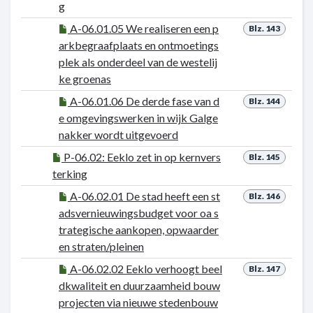
g
A-06.01.05 We realiseren een p
Blz. 143
arkbegraafplaats en ontmoetings
plek als onderdeel van de westelij
ke groenas
A-06.01.06 De derde fase van d
Blz. 144
e omgevingswerken in wijk Galge
nakker wordt uitgevoerd
P-06.02: Eeklo zet in op kernvers
Blz. 145
terking
A-06.02.01 De stad heeft een st
Blz. 146
adsvernieuwingsbudget voor oa s
trategische aankopen, opwaarder
en straten/pleinen
A-06.02.02 Eeklo verhoogt beel
Blz. 147
dkwaliteit en duurzaamheid bouw
projecten via nieuwe stedenbouw