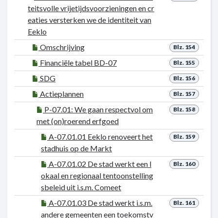
teitsvolle vrijetijdsvoorzieningen en cr
eaties versterken we de identiteit van
Eeklo
Omschrijving
Blz. 154
Financiële tabel BD-07
Blz. 155
SDG
Blz. 156
Actieplannen
Blz. 157
P-07.01: We gaan respectvol om
Blz. 158
met (on)roerend erfgoed
A-07.01.01 Eeklo renoveert het
Blz. 159
stadhuis op de Markt
A-07.01.02 De stad werkt een l
Blz. 160
okaal en regionaal tentoonstelling
sbeleid uit i.s.m. Comeet
A-07.01.03 De stad werkt i.s.m.
Blz. 161
andere gemeenten een toekomstv