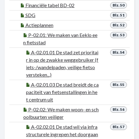
Financiële tabel BD-02
Blz. 50
SDG
Blz. 51
Actieplannen
Blz. 52
P-02.01: We maken van Eeklo ee
Blz. 53
n fietsstad
A-02.01.01 De stad zet prioritai
Blz. 54
r in op de zwakke weggebruiker (f
iets-/wandelpaden, veilige fietso
versteken...)
A-02.01.03 De stad breidt de ca
Blz. 55
paciteit van fietsenstallingen in he
t centrum uit
P-02.02: We maken woon- en sch
Blz. 56
oolbuurten veiliger
A-02.02.01 De stad wil via infra
Blz. 57
structurele ingrepen het doorgaan