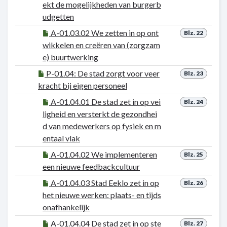
ekt de mogelijkheden van burgerb
udgetten
A-01.03.02 We zetten in op ont
Blz. 22
wikkelen en creëren van (zorgzam
e) buurtwerking
P-01.04: De stad zorgt voor veer
Blz. 23
kracht bij eigen personeel
A-01.04.01 De stad zet in op vei
Blz. 24
ligheid en versterkt de gezondhei
d van medewerkers op fysiek en m
entaal vlak
A-01.04.02 We implementeren
Blz. 25
een nieuwe feedbackcultuur
A-01.04.03 Stad Eeklo zet in op
Blz. 26
het nieuwe werken: plaats- en tijds
onafhankelijk
A-01.04.04 De stad zet in op ste
Blz. 27