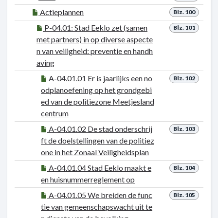
Actieplannen
Blz. 100
P-04.01: Stad Eeklo zet (samen
Blz. 101
met partners) in op diverse aspecte
n van veiligheid: preventie en handh
aving
A-04.01.01 Er is jaarlijks een no
Blz. 102
odplanoefening op het grondgebi
ed van de politiezone Meetjesland
centrum
A-04.01.02 De stad onderschrij
Blz. 103
ft de doelstellingen van de politiez
one in het Zonaal Veiligheidsplan
A-04.01.04 Stad Eeklo maakt e
Blz. 104
en huisnummerreglement op
A-04.01.05 We breiden de func
Blz. 105
tie van gemeenschapswacht uit te