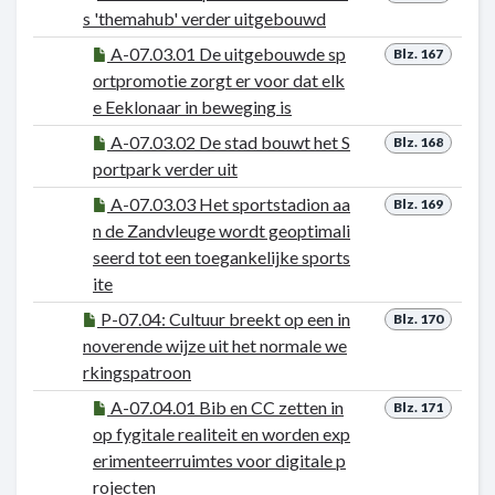
s 'themahub' verder uitgebouwd
A-07.03.01 De uitgebouwde sp
Blz. 167
ortpromotie zorgt er voor dat elk
e Eeklonaar in beweging is
A-07.03.02 De stad bouwt het S
Blz. 168
portpark verder uit
A-07.03.03 Het sportstadion aa
Blz. 169
n de Zandvleuge wordt geoptimali
seerd tot een toegankelijke sports
ite
P-07.04: Cultuur breekt op een in
Blz. 170
noverende wijze uit het normale we
rkingspatroon
A-07.04.01 Bib en CC zetten in
Blz. 171
op fygitale realiteit en worden exp
erimenteerruimtes voor digitale p
rojecten