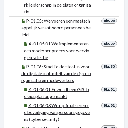
rk leiderschap in de eigen organisa
tie
P-01.05: We voeren een maatsch
Blz. 28
appelijk verantwoord personeelsbe
leid
A-01.05.01 We implementeren
Blz. 29
een moderner proces voor wervin
g en selectie
P-01.06: Stad Eeklo staat in voor
Blz. 30
de digitale maturiteit van de eigen o
rganisatie en medewerkers
A-01.06.01 Er wordt een GIS-b
Blz. 31
eleidsplan opgemaakt
A-01.06.03 We optimaliseren d
Blz. 32
e beveiliging van persoonsgegeve
ns (cybersecurity)