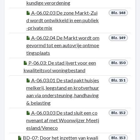
kundige verordening
A-06.02.03 De zone Markt-Zui
Blz. 148
d wordt ontwikkeld in een publiek
-private mix
A-06.02.04 De Markt wordt om
Blz. 149
gevormd tot een autovrije ontmoe
tingsplaats
P-06.03: De stad ijvert voor een
Blz. 150
kwaliteitsvol woningbestand
A-06.03.01 De stad pakt huisjes
Blz. 151
melkerij, leegstand en krotverhuur
aan via ondersteuning, handhaving
& belasting
A-06.03.03 De stad sluit een co
Blz. 152
nvenant af met Woonwijzer Meetj
esland/Veneco
BD-07: Door het inzetten van kwali
Blz. 153