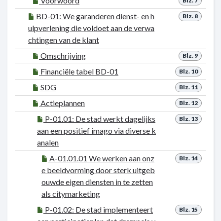
Voorwoord
Blz. 7
BD-01: We garanderen dienst- en h
Blz. 8
ulpverlening die voldoet aan de verwa
chtingen van de klant
Omschrijving
Blz. 9
Financiële tabel BD-01
Blz. 10
SDG
Blz. 11
Actieplannen
Blz. 12
P-01.01: De stad werkt dagelijks
Blz. 13
aan een positief imago via diverse k
analen
A-01.01.01 We werken aan onz
Blz. 14
e beeldvorming door sterk uitgeb
ouwde eigen diensten in te zetten
als citymarketing
P-01.02: De stad implementeert
Blz. 15