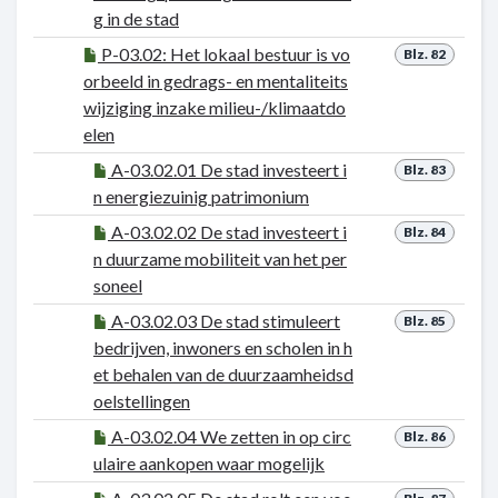
g in de stad
P-03.02: Het lokaal bestuur is vo
Blz. 82
orbeeld in gedrags- en mentaliteits
wijziging inzake milieu-/klimaatdo
elen
A-03.02.01 De stad investeert i
Blz. 83
n energiezuinig patrimonium
A-03.02.02 De stad investeert i
Blz. 84
n duurzame mobiliteit van het per
soneel
A-03.02.03 De stad stimuleert
Blz. 85
bedrijven, inwoners en scholen in h
et behalen van de duurzaamheidsd
oelstellingen
A-03.02.04 We zetten in op circ
Blz. 86
ulaire aankopen waar mogelijk