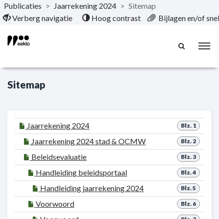
Publicaties
>
Jaarrekening 2024
>
Sitemap
Naar hoofdinhoud
Verberg navigatie
Hoog contrast
Bijlagen en/of sn
Sitemap
Jaarrekening 2024
Blz. 1
Jaarrekening 2024 stad & OCMW
Blz. 2
Beleidsevaluatie
Blz. 3
Handleiding beleidsportaal
Blz. 4
Handleiding jaarrekening 2024
Blz. 5
Voorwoord
Blz. 6