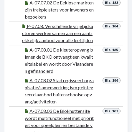
A-07.07.02 De Eeklose markten
Blz. 183
zijn trekpleisters voor inwoners en
bezoekers
P-07.08: Verschillende vrijetijdsa
Blz. 184
ctoren werken samen aan een aantr
ekkelijk aanbod voor alle leeftijden
A-07.08.01 De kleuteropvang b
Blz. 185
innen de BKO ontvangt een kwalit
eitslabel en wordt door Vlaandere
n gefinancierd
A-07.08.02 Stad regisseert orga
Blz. 186
nisatie/samenwerking ivm geïnteg
reerd aanbod buitenschoolse opv
ang/activiteiten
A-07.08.03 De Blokhuttensite
Blz. 187
wordt multifunctioneel met priorit
eit voor speelplein en bestaande v