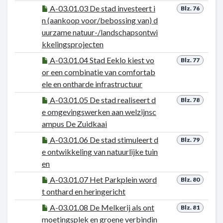
A-03.01.03 De stad investeert i
Blz. 76
n (aankoop voor/bebossing van) d
uurzame natuur-/landschapsontwi
kkelingsprojecten
A-03.01.04 Stad Eeklo kiest vo
Blz. 77
or een combinatie van comfortab
ele en ontharde infrastructuur
A-03.01.05 De stad realiseert d
Blz. 78
e omgevingswerken aan welzijnsc
ampus De Zuidkaai
A-03.01.06 De stad stimuleert d
Blz. 79
e ontwikkeling van natuurlijke tuin
en
A-03.01.07 Het Parkplein word
Blz. 80
t onthard en heringericht
A-03.01.08 De Melkerij als ont
Blz. 81
moetingsplek en groene verbindin