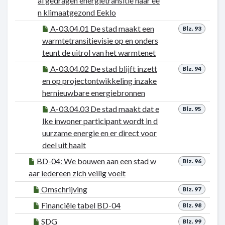
al gedragen energietransitie naar ee
n klimaatgezond Eeklo
A-03.04.01 De stad maakt een
Blz. 93
warmtetransitievisie op en onders
teunt de uitrol van het warmtenet
A-03.04.02 De stad blijft inzett
Blz. 94
en op projectontwikkeling inzake
hernieuwbare energiebronnen
A-03.04.03 De stad maakt dat e
Blz. 95
lke inwoner participant wordt in d
uurzame energie en er direct voor
deel uit haalt
BD-04: We bouwen aan een stad w
Blz. 96
aar iedereen zich veilig voelt
Omschrijving
Blz. 97
Financiële tabel BD-04
Blz. 98
SDG
Blz. 99