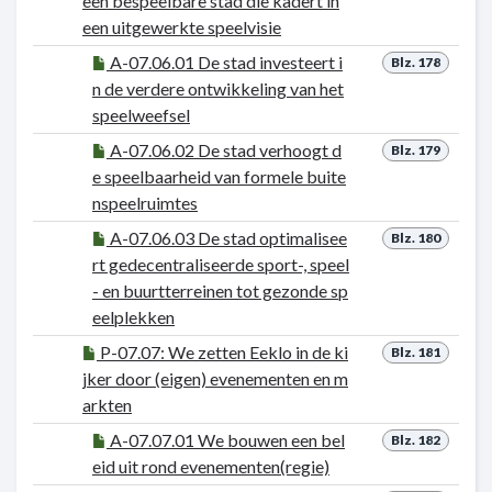
een bespeelbare stad die kadert in
een uitgewerkte speelvisie
A-07.06.01 De stad investeert i
Blz. 178
n de verdere ontwikkeling van het
speelweefsel
A-07.06.02 De stad verhoogt d
Blz. 179
e speelbaarheid van formele buite
nspeelruimtes
A-07.06.03 De stad optimalisee
Blz. 180
rt gedecentraliseerde sport-, speel
- en buurtterreinen tot gezonde sp
eelplekken
P-07.07: We zetten Eeklo in de ki
Blz. 181
jker door (eigen) evenementen en m
arkten
A-07.07.01 We bouwen een bel
Blz. 182
eid uit rond evenementen(regie)