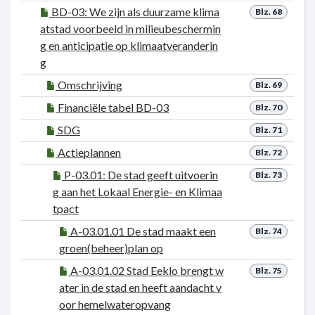
BD-03: We zijn als duurzame klima
Blz. 68
atstad voorbeeld in milieubeschermin
g en anticipatie op klimaatveranderin
g
Omschrijving
Blz. 69
Financiële tabel BD-03
Blz. 70
SDG
Blz. 71
Actieplannen
Blz. 72
P-03.01: De stad geeft uitvoerin
Blz. 73
g aan het Lokaal Energie- en Klimaa
tpact
A-03.01.01 De stad maakt een
Blz. 74
groen(beheer)plan op
A-03.01.02 Stad Eeklo brengt w
Blz. 75
ater in de stad en heeft aandacht v
oor hemelwateropvang