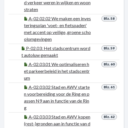
d verkeer weren in wijken en woon
straten
A-02.02.02 We maken een inves
Blz. 58
teringsplan 'voet- en fietspaden'
met accent op veilige, groene scho
olomgevingen
P-02.03: Het stadscentrum word
Blz. 59
t autoluw gemaakt
A-02.03.01 We optimaliseren h
Blz. 60
et parkeerbeleid in het stadscentr
um
A-02.03.02 Stad en AWV starte
Blz. 61
n voorbereiding voor de Ring en p
assen N9 aan in functie van de Rin
g
A-02.03.03 Stad en AWV kopen
Blz. 62
(rest-)gronden aan in functie van d