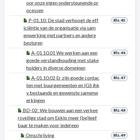
oor onze eigen ondersteunende pr
ocessen
P-01.10: De stad verhoogt de eff
Blz. 45
iciëntie van de organisatie via sam
enwerking met partners en andere
besturen
A-01.10.01 We werken aan een
Blz. 46
goede verstandhouding met stake
holders in diverse domeinen
A-01.10.02 Er zijn goede contac
Blz. 47
ten met buurgemeenten en IGS ihk
v bestaande en gewenste samenw
erkingen
BD-02: We bouwen aan een verkee
Blz. 48
rsveilige stad om Eeklo meer (be)leef
baar te maken voor iedereen
Omschrijving
Blz. 49