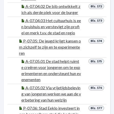
A-07.04.02 De bib ontwikkelt z
Blz. 172
ich als derde plek voor de burger
A-07.04.03 Het cultuurhuis is ee
Blz. 173
n bruishuis en verstevigt zijn profi
el en merk t.v.v. de stad en regio
P-07.05: De jeugd krijgt kansen o
Blz. 174
m zichzelf te zijn en te experimente
ren
A-07.05.01 De stad helpt ruimt
Blz. 175
e creëren voor jongeren om te exp
erimenteren en ondersteunt hun ev
enementen
A-07.05.02 Via vrijetijdsbelevin
Blz. 176
g van jongeren werken we aan de v
erbetering van hun welzijn
P-07.06: Stad Eeklo investeert in
Blz. 177