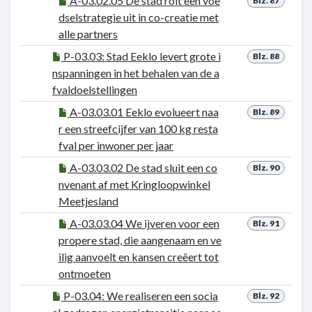
A-03.02.05 De stad rolt een voe
Blz. 87
dselstrategie uit in co-creatie met
alle partners
P-03.03: Stad Eeklo levert grote i
Blz. 88
nspanningen in het behalen van de a
fvaldoelstellingen
A-03.03.01 Eeklo evolueert naa
Blz. 89
r een streefcijfer van 100 kg resta
fval per inwoner per jaar
A-03.03.02 De stad sluit een co
Blz. 90
nvenant af met Kringloopwinkel
Meetjesland
A-03.03.04 We ijveren voor een
Blz. 91
propere stad, die aangenaam en ve
ilig aanvoelt en kansen creëert tot
ontmoeten
P-03.04: We realiseren een socia
Blz. 92