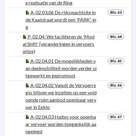
e realisatie van de Ring
A-02.03.06 De rijkswachtsite in
Blz. 63
de Kaaistraat wordt een 'PARK'-in
g
P-02.04: We faciliteren de 'Mod
Blz. 64
al Shift' (veranderingen in vervoers
wijze)
A-02.04.01 De mogelijkheden v
Blz. 65
an deelmobiliteit worden verder ui
tgewerkt en gepromoot
A-02.04.02 Vanuit de Vervoerre
Blz. 66
gio blijven we inzetten op een vold
oende ruim aanbod openbaar verv
oer in Eeklo
A-02.04.03 Haltes voor openba
Blz. 67
ar vervoer worden toegankelijk aa
ngelegd