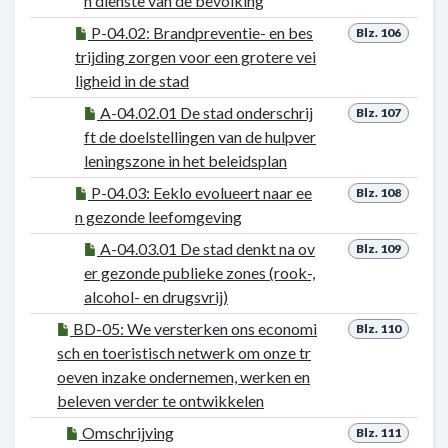
n dienste van de bevolking
P-04.02: Brandpreventie- en bes
Blz. 106
trijding zorgen voor een grotere vei
ligheid in de stad
A-04.02.01 De stad onderschrij
Blz. 107
ft de doelstellingen van de hulpver
leningszone in het beleidsplan
P-04.03: Eeklo evolueert naar ee
Blz. 108
n gezonde leefomgeving
A-04.03.01 De stad denkt na ov
Blz. 109
er gezonde publieke zones (rook-,
alcohol- en drugsvrij)
BD-05: We versterken ons economi
Blz. 110
sch en toeristisch netwerk om onze tr
oeven inzake ondernemen, werken en
beleven verder te ontwikkelen
Omschrijving
Blz. 111