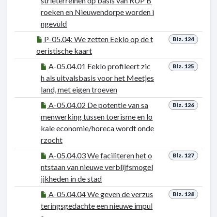
strieterreinen op basis van RUP B
roeken en Nieuwendorpe worden i
ngevuld
P-05.04: We zetten Eeklo op de t
Blz. 124
oeristische kaart
A-05.04.01 Eeklo profileert zic
Blz. 125
h als uitvalsbasis voor het Meetjes
land, met eigen troeven
A-05.04.02 De potentie van sa
Blz. 126
menwerking tussen toerisme en lo
kale economie/horeca wordt onde
rzocht
A-05.04.03 We faciliteren het o
Blz. 127
ntstaan van nieuwe verblijfsmogel
ijkheden in de stad
A-05.04.04 We geven de verzus
Blz. 128
teringsgedachte een nieuwe impul