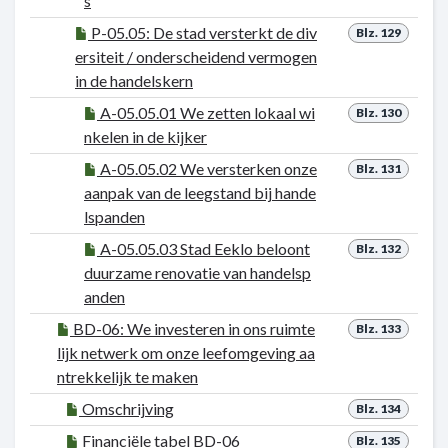
s
P-05.05: De stad versterkt de div
Blz. 129
ersiteit / onderscheidend vermogen
in de handelskern
A-05.05.01 We zetten lokaal wi
Blz. 130
nkelen in de kijker
A-05.05.02 We versterken onze
Blz. 131
aanpak van de leegstand bij hande
lspanden
A-05.05.03 Stad Eeklo beloont
Blz. 132
duurzame renovatie van handelsp
anden
BD-06: We investeren in ons ruimte
Blz. 133
lijk netwerk om onze leefomgeving aa
ntrekkelijk te maken
Omschrijving
Blz. 134
Financiële tabel BD-06
Blz. 135