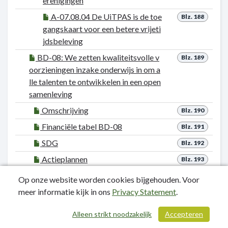
erenigingen
A-07.08.04 De UiTPAS is de toe
Blz. 188
gangskaart voor een betere vrijeti
jdsbeleving
BD-08: We zetten kwaliteitsvolle v
Blz. 189
oorzieningen inzake onderwijs in om a
lle talenten te ontwikkelen in een open
samenleving
Omschrijving
Blz. 190
Financiële tabel BD-08
Blz. 191
SDG
Blz. 192
Actieplannen
Blz. 193
P-08.01: De stad wil voor alle inw
Blz. 194
Op onze website worden cookies bijgehouden. Voor
oners gelijkwaardige toegang tot o
meer informatie kijk in ons
Privacy Statement
.
nderwijs via flankerend onderwijsb
eleid
Alleen strikt noodzakelijk
Accepteren