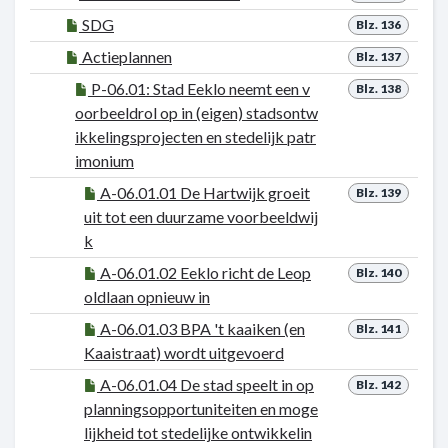
SDG
Blz. 136
Actieplannen
Blz. 137
P-06.01: Stad Eeklo neemt een v
Blz. 138
oorbeeldrol op in (eigen) stadsontw
ikkelingsprojecten en stedelijk patr
imonium
A-06.01.01 De Hartwijk groeit
Blz. 139
uit tot een duurzame voorbeeldwij
k
A-06.01.02 Eeklo richt de Leop
Blz. 140
oldlaan opnieuw in
A-06.01.03 BPA 't kaaiken (en
Blz. 141
Kaaistraat) wordt uitgevoerd
A-06.01.04 De stad speelt in op
Blz. 142
planningsopportuniteiten en moge
lijkheid tot stedelijke ontwikkelin