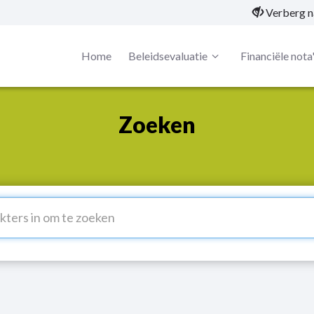
Verberg n
Home
Beleidsevaluatie
Financiële nota
Zoeken