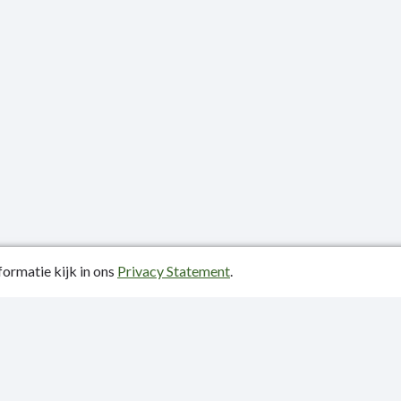
ormatie kijk in ons
Privacy Statement
.
atiedatum: 26-06-2025
ctgegevens
y Statement
p