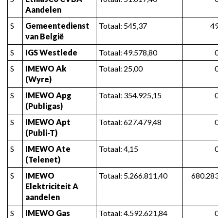
Aandelen
S
Gemeentedienst 
Totaal: 545,37
49
van België
S
IGS Westlede
Totaal: 49.578,80
S
IMEWO Ak 
Totaal: 25,00
(Wyre)
S
IMEWO Apg 
Totaal: 354.925,15
(Publigas)
S
IMEWO Apt 
Totaal: 627.479,48
(Publi-T)
S
IMEWO Ate 
Totaal: 4,15
(Telenet)
S
IMEWO 
Totaal: 5.266.811,40
680.283
Elektriciteit A 
aandelen
S
IMEWO Gas
Totaal: 4.592.621,84