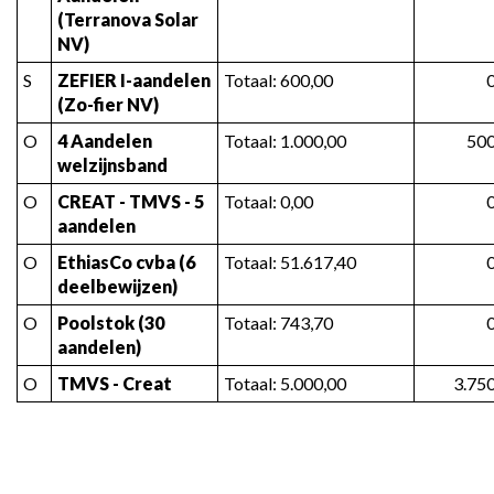
(Terranova Solar 
NV)
S
ZEFIER I-aandelen 
Totaal: 600,00
(Zo-fier NV)
O
4 Aandelen 
Totaal: 1.000,00
500
welzijnsband
O
CREAT - TMVS - 5 
Totaal: 0,00
aandelen
O
EthiasCo cvba (6 
Totaal: 51.617,40
deelbewijzen)
O
Poolstok (30 
Totaal: 743,70
aandelen)
O
TMVS - Creat
Totaal: 5.000,00
3.75