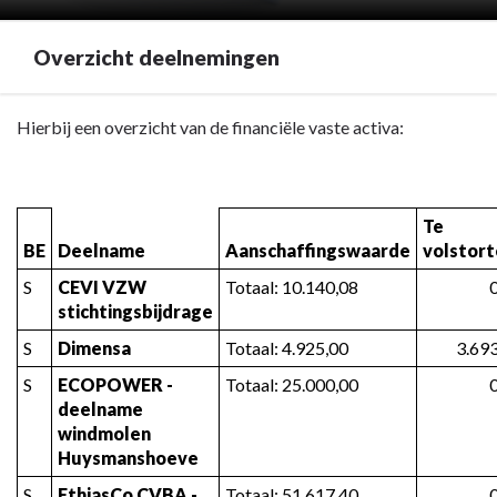
Overzicht deelnemingen
Terug
Hierbij een overzicht van de financiële vaste activa:
naar
navigatie
-
Te 
Overzicht
BE
Deelname
Aanschaffingswaarde
volstor
van
de
S
CEVI VZW 
Totaal: 10.140,08
stichtingsbijdrage
deelnemingen
-
S
Dimensa
Totaal: 4.925,00
3.69
Overzicht
S
ECOPOWER - 
Totaal: 25.000,00
deelnemingen
deelname 
windmolen 
Huysmanshoeve
S
EthiasCo CVBA - 
Totaal: 51.617,40