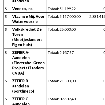
aandelen
S
Veneco, inc.
Totaal: 51.199,22
S
Vlaamse Mij. Voor 
Totaal: 5.167.000,00
2.381.41
Watervoorzie
S
Volkskrediet De 
Totaal: 25.000,00
Toren 
(Meetjeslanders 
Eigen Huis)
S
ZEFIER A-
Totaal: 2.937,57
Aandelen 
(Electrabel Green 
Projects Flanders 
CVBA)
S
ZEFIER B - 
Totaal: 21.500,00
aandelen 
(portfineco)
S
ZEFIER G-
Totaal: 37.637,43
Aandelen 