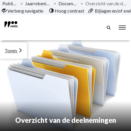
Publicaties
>
Jaarrekening 2024
>
Documentatie
>
Overzicht van de deelnemingen
Naar hoofdinhoud
Verberg navigatie
Hoog contrast
Bijlagen en/of sn
Tonen
Overzicht van de deelnemingen