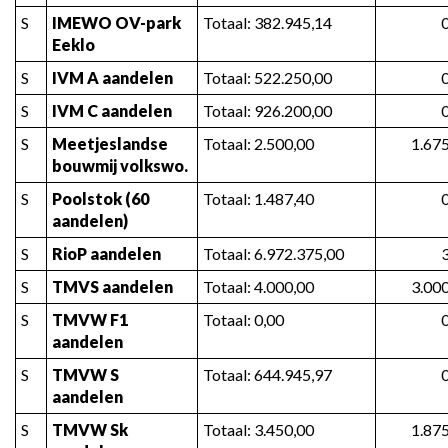
S
IMEWO OV-park 
Totaal: 382.945,14
Eeklo
S
IVM A aandelen
Totaal: 522.250,00
S
IVM C aandelen
Totaal: 926.200,00
S
Meetjeslandse 
Totaal: 2.500,00
1.67
bouwmij volkswo.
S
Poolstok (60 
Totaal: 1.487,40
aandelen)
S
RioP aandelen
Totaal: 6.972.375,00
S
TMVS aandelen
Totaal: 4.000,00
3.00
S
TMVW F1 
Totaal: 0,00
aandelen
S
TMVW S 
Totaal: 644.945,97
aandelen
S
TMVW Sk 
Totaal: 3.450,00
1.87