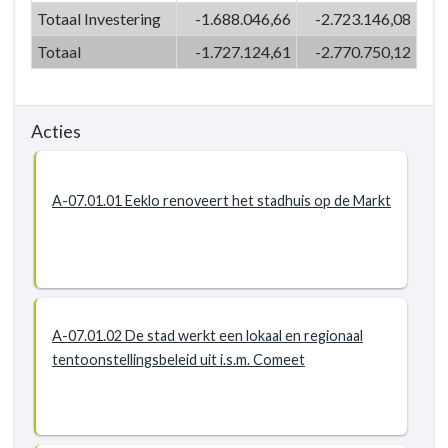
-
Totaal Investering
-1.688.046,66
-2.723.146,08
P-
Totaal
-1.727.124,61
-2.770.750,12
07.01:
We
gaan
respectvol
Acties
om
met
A-07.01.01 Eeklo renoveert het stadhuis op de Markt
(on)roerend
erfgoed
A-07.01.02 De stad werkt een lokaal en regionaal
tentoonstellingsbeleid uit i.s.m. Comeet