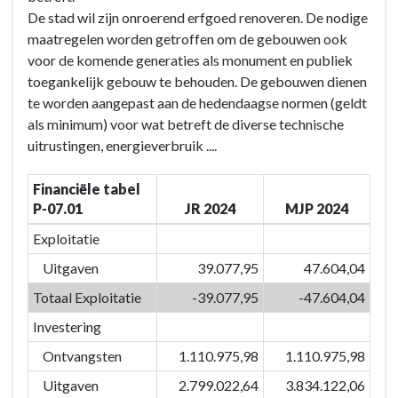
Door
-
De stad wil zijn onroerend erfgoed renoveren. De nodige
het
BD-
maatregelen worden getroffen om de gebouwen ook
inzetten
07:
voor de komende generaties als monument en publiek
van
Door
toegankelijk gebouw te behouden. De gebouwen dienen
kwaliteitsvolle
het
te worden aangepast aan de hedendaagse normen (geldt
vrijetijdsvoorzieningen
inzetten
als minimum) voor wat betreft de diverse technische
en
van
uitrustingen, energieverbruik ....
creaties
kwaliteitsvolle
versterken
vrijetijdsvoorzieningen
Financiële tabel
we
en
P-07.01
JR 2024
MJP 2024
de
creaties
identiteit
versterken
Exploitatie
van
we
Uitgaven
39.077,95
47.604,04
Eeklo
de
Totaal Exploitatie
-39.077,95
-47.604,04
-
identiteit
Actieplannen
van
Investering
Eeklo
Ontvangsten
1.110.975,98
1.110.975,98
-
Uitgaven
2.799.022,64
3.834.122,06
Actieplannen