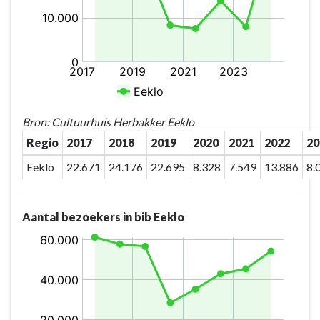
innoverende
wijze
uit
het
normale
werkingspatroon
Bron: Cultuurhuis Herbakker Eeklo
Regio
2017
2018
2019
2020
2021
2022
20
Eeklo
22.671
24.176
22.695
8.328
7.549
13.886
8.
Aantal bezoekers in bib Eeklo