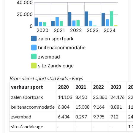
Bron: dienst sport stad Eeklo - Farys
verhuur sport
2020
2021
2022
2023
2
zalen sportpark
14.103
8.450
23.360
24.476
22
buitenaccommodatie
6.884
15.008
9.164
8.881
11
zwembad
6.434
8.297
9.795
712
24
site Zandvleuge
-
-
-
-
1.