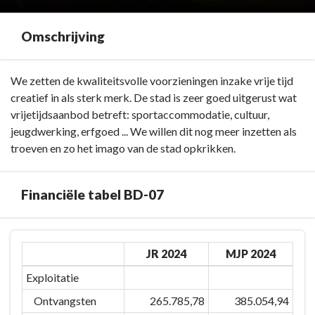
Omschrijving
Terug
We zetten de kwaliteitsvolle voorzieningen inzake vrije tijd
naar
creatief in als sterk merk. De stad is zeer goed uitgerust wat
navigatie
vrijetijdsaanbod betreft: sportaccommodatie, cultuur,
-
jeugdwerking, erfgoed ... We willen dit nog meer inzetten als
BD-
troeven en zo het imago van de stad opkrikken.
07:
Door
Financiële tabel BD-07
het
inzetten
van
Terug
kwaliteitsvolle
JR 2024
MJP 2024
naar
vrijetijdsvoorzieningen
navigatie
Exploitatie
en
-
creaties
Ontvangsten
265.785,78
385.054,94
BD-