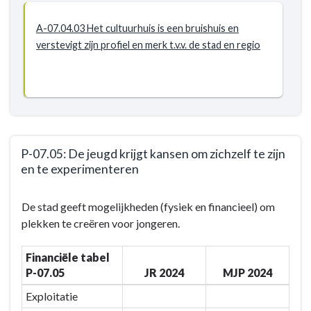
A-07.04.03 Het cultuurhuis is een bruishuis en
verstevigt zijn profiel en merk t.v.v. de stad en regio
P-07.05: De jeugd krijgt kansen om zichzelf te zijn
en te experimenteren
Terug
De stad geeft mogelijkheden (fysiek en financieel) om
naar
plekken te creëren voor jongeren.
navigatie
-
Financiële tabel
BD-
P-07.05
JR 2024
MJP 2024
07:
Door
Exploitatie