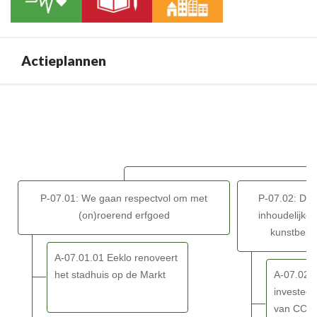
-
07
BD-
07:
Actieplannen
Door
het
inzetten
Terug
van
naar
kwaliteitsvolle
navigatie
vrijetijdsvoorzieningen
-
en
BD-
creaties
07:
versterken
P-07.01: We gaan respectvol om met
P-07.02: De A
Door
we
(on)roerend erfgoed
inhoudelijke
het
de
kunstbelev
inzetten
identiteit
van
A-07.01.01 Eeklo renoveert
van
kwaliteitsvolle
het stadhuis op de Markt
A-07.02.
Eeklo
vrijetijdsvoorzieningen
investeer
-
en
van CC D
SDG