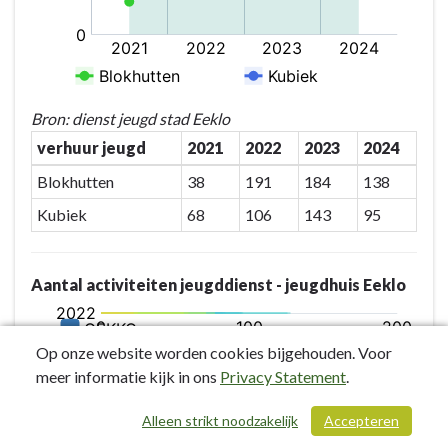
jeugd
krijgt
kansen
om
zichzelf
Bron: dienst jeugd stad Eeklo
te
verhuur jeugd
2021
2022
2023
2024
zijn
en
Blokhutten
38
191
184
138
te
Kubiek
68
106
143
95
experimenteren
Aantal activiteiten jeugddienst - jeugdhuis Eeklo
Op onze website worden cookies bijgehouden. Voor
meer informatie kijk in ons
Privacy Statement
.
Alleen strikt noodzakelijk
Accepteren
/ 319