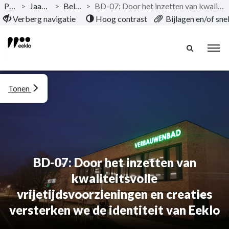
Publicaties
>
Jaarrekening 2024
>
Beleidsevaluatie
>
BD-07: Door het inzetten van kwaliteitsvolle vrijetijdsvoorzieningen en creaties versterken we de identiteit van Eeklo
Naar hoofdinhoud
Verberg navigatie
Hoog contrast
Bijlagen en/of sn
Tonen
BD-07: Door het inzetten van
kwaliteitsvolle
vrijetijdsvoorzieningen en creaties
versterken we de identiteit van Eeklo