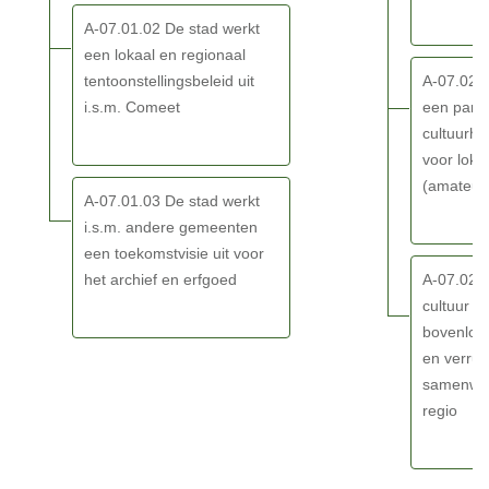
creaties
A-07.01.02 De stad werkt
versterken
een lokaal en regionaal
we
tentoonstellingsbeleid uit
A-07.02.0
de
i.s.m. Comeet
een parti
identiteit
cultuurh
van
voor loka
Eeklo
(amateur
-
A-07.01.03 De stad werkt
Actieplannen
i.s.m. andere gemeenten
een toekomstvisie uit voor
het archief en erfgoed
A-07.02.0
cultuur ze
bovenloka
en verrui
samenwer
regio