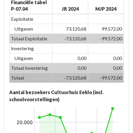
Financiële tabel
kwaliteitsvolle
P-07.04
JR 2024
MJP 2024
vrijetijdsvoorzieningen
en
Exploitatie
creaties
Uitgaven
73.120,68
99.572,00
versterken
Totaal Exploitatie
-73.120,68
-99.572,00
we
de
Investering
identiteit
Uitgaven
0,00
0,00
van
Totaal Investering
0,00
0,00
Eeklo
-
Totaal
-73.120,68
-99.572,00
Actieplannen
-
Aantal bezoekers Cultuurhuis Eeklo (incl.
P-
schoolvoorstellingen)
07.04:
Cultuur
breekt
op
een