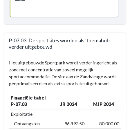
P-07.03: De sportsites worden als 'themahub'
verder uitgebouwd
Terug
Het uitgebouwde Sportpark wordt verder ingericht als
naar
zone met concentratie van zoveel mogelijk
navigatie
sportaccommodatie. De site aan de Zandvleuge wordt
-
geoptimaliseerd en als extra sportsite uitgebouwd.
BD-
07:
Financiële tabel
Door
P-07.03
JR 2024
MJP 2024
het
inzetten
Exploitatie
van
Ontvangsten
96.893,50
80.000,00
kwaliteitsvolle