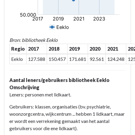
Bron: bibliotheek Eeklo
Regio
2017
2018
2019
2020
2021
20
Eeklo
127.588
150.457
171.681
92.561
124.248
12
Aantal leners/gebruikers bibliotheek Eeklo
Omschrijving
Leners: personen met lidkaart.
Gebruikers: klassen, organisaties (bv. psychiatrie,
woonzorgcentra, wijkcentrum ... hebben 1 lidkaart, maar
er wordt een verrekening gemaakt van het aantal
gebruikers voor die ene lidkaart).