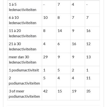
1 à 5
-
7
4
-
ledenactiviteiten
6 à 10
10
8
7
7
ledenactiviteiten
11 à 20
8
14
9
16
ledenactiviteiten
21 à 30
4
6
16
12
ledenactiviteiten
meer dan 30
29
9
9
13
ledenactiviteiten
1 podiumactiviteit
1
5
2
1
2
5
4
4
11
podiumactiviteiten
3 of meer
42
15
19
35
podiumactiviteiten