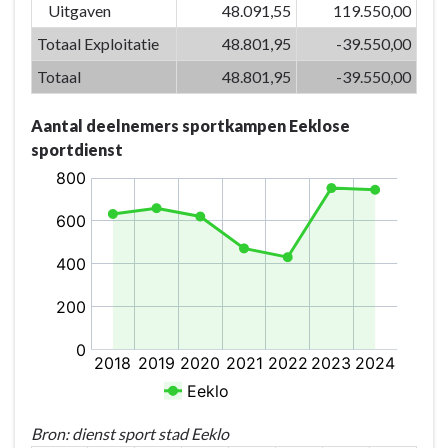
Uitgaven
48.091,55
119.550,00
vrijetijdsvoorzieningen
en
Totaal Exploitatie
48.801,95
-39.550,00
creaties
Totaal
48.801,95
-39.550,00
versterken
we
Aantal deelnemers sportkampen Eeklose
de
sportdienst
identiteit
van
Eeklo
-
Actieplannen
-
P-
07.03:
De
sportsites
worden
als
Bron: dienst sport stad Eeklo
'themahub'