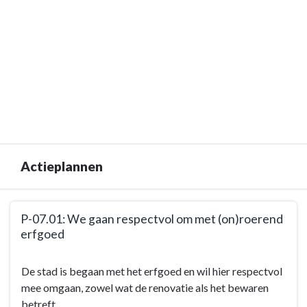
Actieplannen
Terug
P-07.01: We gaan respectvol om met (on)roerend
naar
erfgoed
navigatie
-
Terug
De stad is begaan met het erfgoed en wil hier respectvol
BD-
naar
mee omgaan, zowel wat de renovatie als het bewaren
07:
navigatie
betreft.