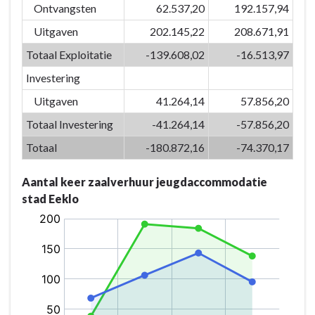
het
Ontvangsten
62.537,20
192.157,94
inzetten
Uitgaven
202.145,22
208.671,91
van
kwaliteitsvolle
Totaal Exploitatie
-139.608,02
-16.513,97
vrijetijdsvoorzieningen
Investering
en
Uitgaven
41.264,14
57.856,20
creaties
versterken
Totaal Investering
-41.264,14
-57.856,20
we
Totaal
-180.872,16
-74.370,17
de
identiteit
Aantal keer zaalverhuur jeugdaccommodatie
van
stad Eeklo
Eeklo
-
Actieplannen
-
P-
07.05:
De