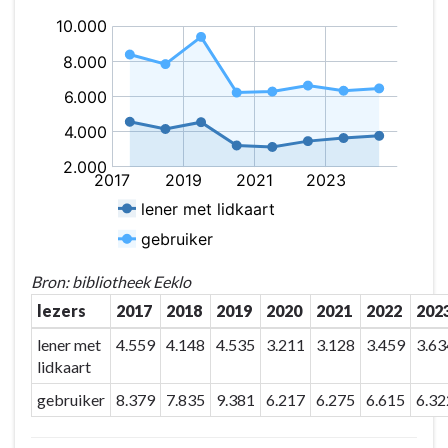
Bron: bibliotheek Eeklo
lezers
2017
2018
2019
2020
2021
2022
202
lener met
4.559
4.148
4.535
3.211
3.128
3.459
3.63
lidkaart
gebruiker
8.379
7.835
9.381
6.217
6.275
6.615
6.32