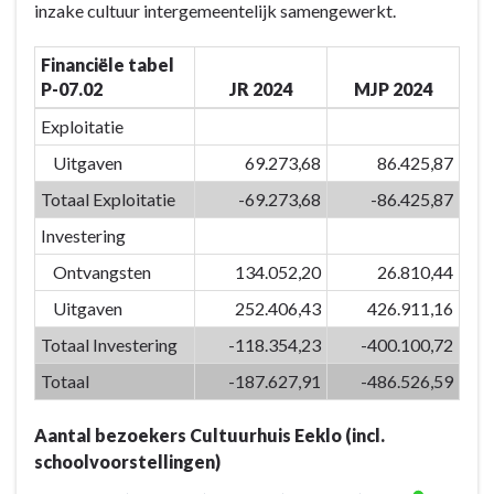
inzake cultuur intergemeentelijk samengewerkt.
het
inzetten
Financiële tabel
van
P-07.02
JR 2024
MJP 2024
kwaliteitsvolle
vrijetijdsvoorzieningen
Exploitatie
en
Uitgaven
69.273,68
86.425,87
creaties
Totaal Exploitatie
-69.273,68
-86.425,87
versterken
we
Investering
de
Ontvangsten
134.052,20
26.810,44
identiteit
Uitgaven
252.406,43
426.911,16
van
Eeklo
Totaal Investering
-118.354,23
-400.100,72
-
Totaal
-187.627,91
-486.526,59
Actieplannen
-
Aantal bezoekers Cultuurhuis Eeklo (incl.
P-
schoolvoorstellingen)
07.02: