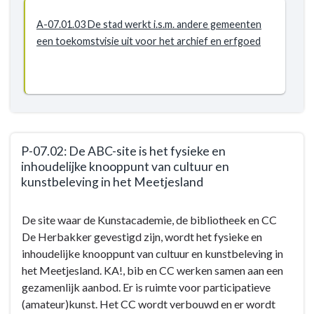
A-07.01.03 De stad werkt i.s.m. andere gemeenten
een toekomstvisie uit voor het archief en erfgoed
P-07.02: De ABC-site is het fysieke en
inhoudelijke knooppunt van cultuur en
kunstbeleving in het Meetjesland
Terug
De site waar de Kunstacademie, de bibliotheek en CC
naar
De Herbakker gevestigd zijn, wordt het fysieke en
navigatie
inhoudelijke knooppunt van cultuur en kunstbeleving in
-
het Meetjesland. KA!, bib en CC werken samen aan een
BD-
gezamenlijk aanbod. Er is ruimte voor participatieve
07:
(amateur)kunst. Het CC wordt verbouwd en er wordt
Door