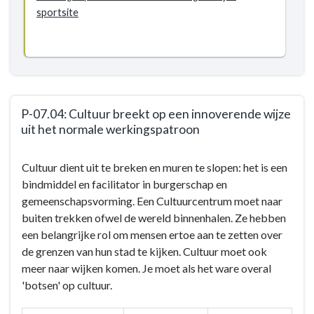
sportsite
P-07.04: Cultuur breekt op een innoverende wijze
uit het normale werkingspatroon
Terug
Cultuur dient uit te breken en muren te slopen: het is een
naar
bindmiddel en facilitator in burgerschap en
navigatie
gemeenschapsvorming. Een Cultuurcentrum moet naar
-
buiten trekken ofwel de wereld binnenhalen. Ze hebben
BD-
een belangrijke rol om mensen ertoe aan te zetten over
07:
de grenzen van hun stad te kijken. Cultuur moet ook
Door
meer naar wijken komen. Je moet als het ware overal
het
'botsen' op cultuur.
inzetten
van