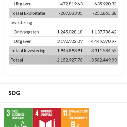
versterken
07:
Uitgaven
472.819,63
635.920,32
we
Door
Totaal Exploitatie
-207.033,85
-250.865,38
de
het
identiteit
Investering
inzetten
van
van
Ontvangsten
1.245.028,18
1.137.786,42
Eeklo
kwaliteitsvolle
Uitgaven
3.190.922,09
4.449.370,97
-
vrijetijdsvoorzieningen
Omschrijving
Totaal Investering
-1.945.893,91
-3.311.584,55
en
creaties
Totaal
-2.152.927,76
-3.562.449,93
versterken
we
de
identiteit
van
SDG
Eeklo
-
Terug
Financiële
naar
tabel
navigatie
BD-