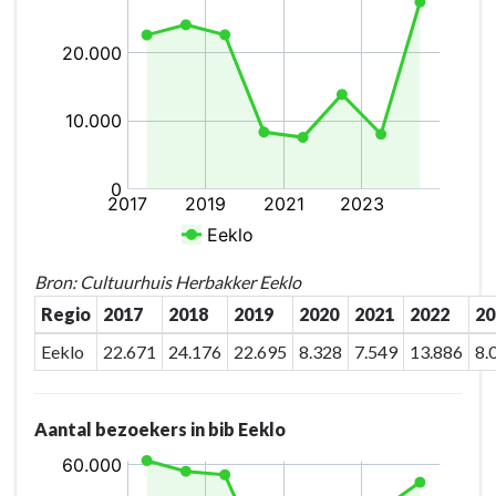
De
ABC-
site
is
het
fysieke
en
inhoudelijke
knooppunt
van
cultuur
Bron: Cultuurhuis Herbakker Eeklo
en
Regio
2017
2018
2019
2020
2021
2022
20
kunstbeleving
in
Eeklo
22.671
24.176
22.695
8.328
7.549
13.886
8.
het
Meetjesland
Aantal bezoekers in bib Eeklo