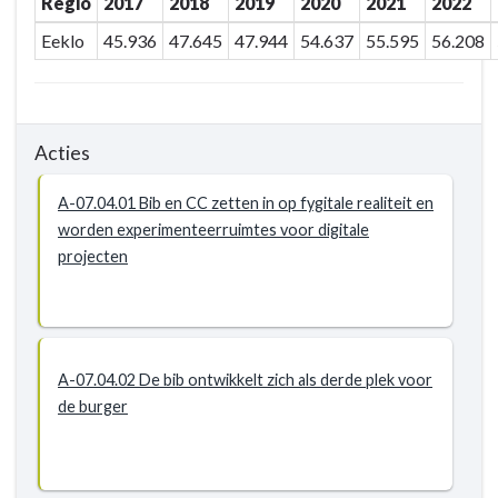
Regio
2017
2018
2019
2020
2021
2022
Eeklo
45.936
47.645
47.944
54.637
55.595
56.208
Acties
A-07.04.01 Bib en CC zetten in op fygitale realiteit en
worden experimenteerruimtes voor digitale
projecten
A-07.04.02 De bib ontwikkelt zich als derde plek voor
de burger