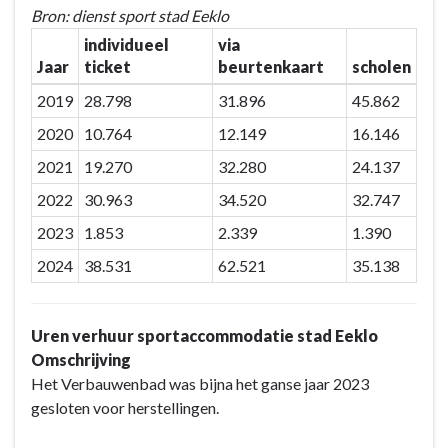
Bron: dienst sport stad Eeklo
individueel
via
Jaar
ticket
beurtenkaart
scholen
2019
28.798
31.896
45.862
2020
10.764
12.149
16.146
2021
19.270
32.280
24.137
2022
30.963
34.520
32.747
2023
1.853
2.339
1.390
2024
38.531
62.521
35.138
Uren verhuur sportaccommodatie stad Eeklo
Omschrijving
Het Verbauwenbad was bijna het ganse jaar 2023
gesloten voor herstellingen.