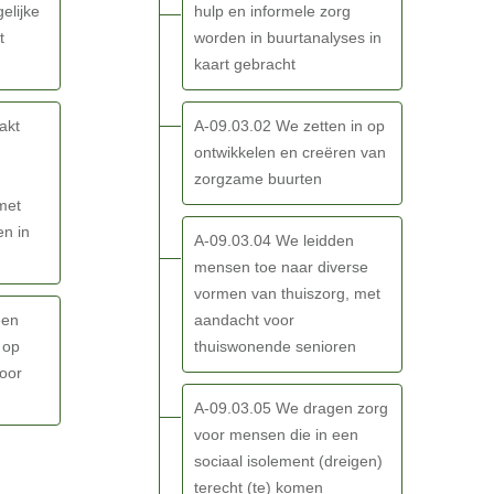
elijke
hulp en informele zorg
t
worden in buurtanalyses in
kaart gebracht
akt
A-09.03.02 We zetten in op
ontwikkelen en creëren van
zorgzame buurten
 met
n in
A-09.03.04 We leidden
mensen toe naar diverse
vormen van thuiszorg, met
een
aandacht voor
 op
thuiswonende senioren
voor
A-09.03.05 We dragen zorg
voor mensen die in een
sociaal isolement (dreigen)
terecht (te) komen