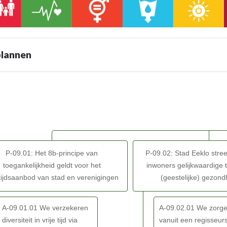
plannen
le
-
en
P-09.01: Het 8b-principe van
P-09.02: Stad Eeklo stree
toegankelijkheid geldt voor het
inwoners gelijkwaardige 
etijdsaanbod van stad en verenigingen
(geestelijke) gezon
le
-
A-09.01.01 We verzekeren
A-09.02.01 We zorg
diversiteit in vrije tijd via
vanuit een regisseurs