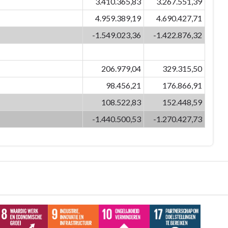
3.410.365,83
3.267.551,39
4.959.389,19
4.690.427,71
-1.549.023,36
-1.422.876,32
206.979,04
329.315,50
98.456,21
176.866,91
108.522,83
152.448,59
-1.440.500,53
-1.270.427,73