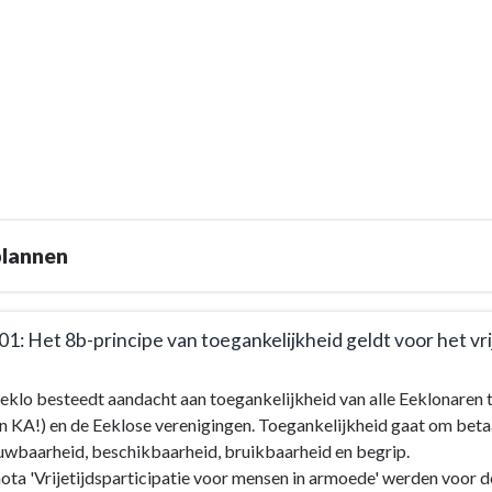
plannen
01: Het 8b-principe van toegankelijkheid geldt voor het vr
eklo besteedt aandacht aan toegankelijkheid van alle Eeklonaren to
 KA!) en de Eeklose verenigingen. Toegankelijkheid gaat om beta
e
uwbaarheid, beschikbaarheid, bruikbaarheid en begrip.
nota 'Vrijetijdsparticipatie voor mensen in armoede' werden voor 