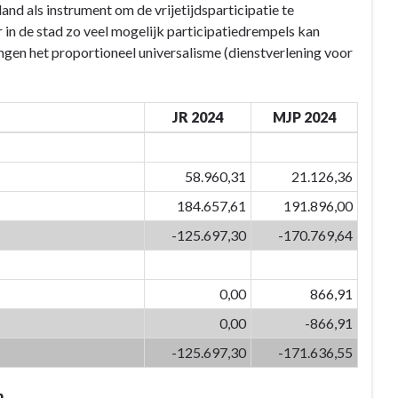
nd als instrument om de vrijetijdsparticipatie te
 in de stad zo veel mogelijk participatiedrempels kan
ngen het proportioneel universalisme (dienstverlening voor
JR 2024
MJP 2024
58.960,31
21.126,36
184.657,61
191.896,00
-125.697,30
-170.769,64
0,00
866,91
0,00
-866,91
-125.697,30
-171.636,55
n