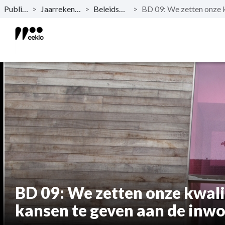
Publicaties
>
Jaarrekening 2024
>
Beleidsevaluatie
>
Naar hoofdinhoud
BD 09: We zetten onze kwalit
kansen te geven aan de inw