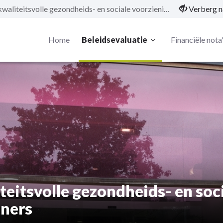
BD 09: We zetten onze kwaliteitsvolle gezondheids- en sociale voorzieningen in om alle kansen te geven aan de inwoners
Verberg n
Home
Beleidsevaluatie
Financiële nota
eitsvolle gezondheids- en soci
oners