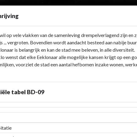
rijving
wil op vele vlakken van de samenleving drempelverlagend zijn en zo 
s ... vergroten. Bovendien wordt aandacht besteed aan nabije buur
lonaar is belangrijk en kan de stad mee beleven, in alle diversiteit.
lo wenst dat elke Eeklonaar alle mogelijke kansen krijgt op een 
lijken, voorziet de stad een aantal hefbomen inzake wonen, werken,
iële tabel BD-09
le
-
itatie
en