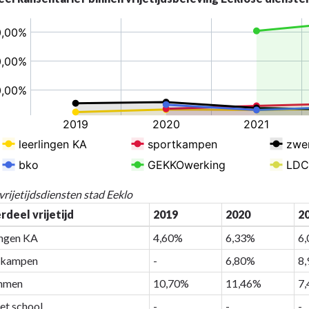
annen
lijkheid
vrijetijdsdiensten stad Eeklo
rdeel vrijetijd
2019
2020
2
dsaanbod
ingen KA
4,60%
6,33%
6
tkampen
-
6,80%
8
ngen
mmen
10,70%
11,46%
7
et school
-
-
-