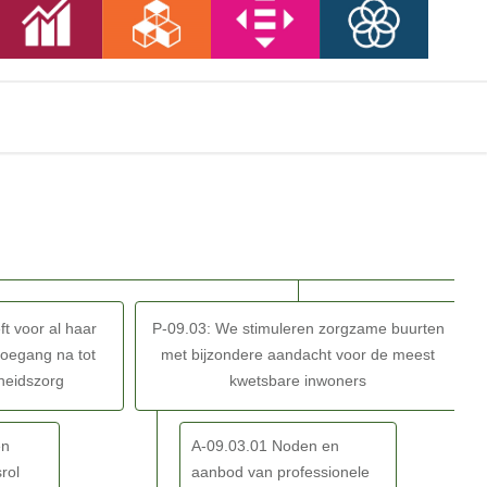
B
ft voor al haar
P-09.03: We stimuleren zorgzame buurten
toegang na tot
met bijzondere aandacht voor de meest
dheidszorg
kwetsbare inwoners
en
A-09.03.01 Noden en
rol
aanbod van professionele