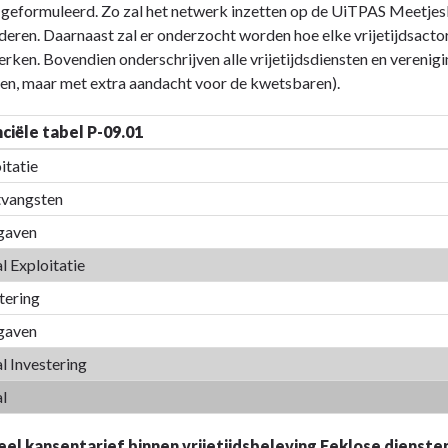
 geformuleerd. Zo zal het netwerk inzetten op de UiTPAS Meetjesla
eren. Daarnaast zal er onderzocht worden hoe elke vrijetijdsactor
ken. Bovendien onderschrijven alle vrijetijdsdiensten en verenigi
le
en, maar met extra aandacht voor de kwetsbaren).
-
tsvolle
nciële tabel P-09.01
eids-
en
itatie
vangsten
ningen
gaven
l Exploitatie
tering
gaven
l Investering
l
n
s
el kansentarief binnen vrijetijdsbeleving Eeklose dienste