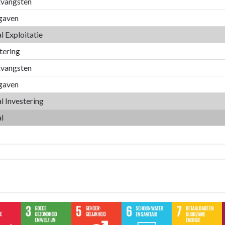
vangsten
gaven
l Exploitatie
tering
le
vangsten
-
gaven
l Investering
en
l
g