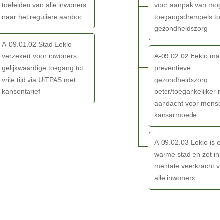
toeleiden van alle inwoners
voor aanpak van mog
en
naar het reguliere aanbod
toegangsdrempels to
gezondheidszorg
A-09.01.02 Stad Eeklo
verzekert voor inwoners
A-09.02.02 Eeklo ma
gelijkwaardige toegang tot
preventieve
vrije tijd via UiTPAS met
gezondheidszorg
kansentarief
beter/toegankelijker
aandacht voor mense
kansarmoede
A-09.02.03 Eeklo is 
n
warme stad en zet in
mentale veerkracht 
alle inwoners