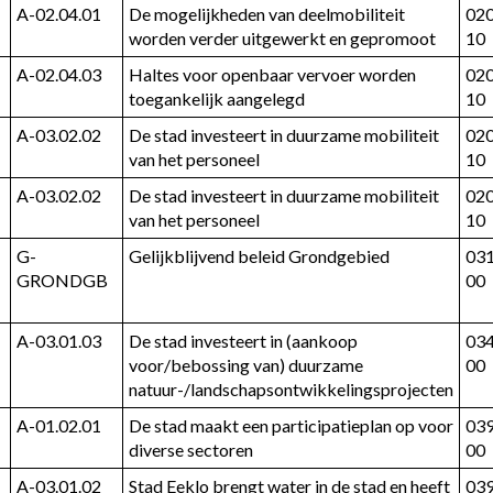
A-02.04.01
De mogelijkheden van deelmobiliteit 
02
worden verder uitgewerkt en gepromoot
10
A-02.04.03
Haltes voor openbaar vervoer worden 
02
toegankelijk aangelegd
10
A-03.02.02
De stad investeert in duurzame mobiliteit 
02
van het personeel
10
A-03.02.02
De stad investeert in duurzame mobiliteit 
02
van het personeel
10
G-
Gelijkblijvend beleid Grondgebied
03
GRONDGB
00
A-03.01.03
De stad investeert in (aankoop 
03
voor/bebossing van) duurzame 
00
natuur-/landschapsontwikkelingsprojecten
A-01.02.01
De stad maakt een participatieplan op voor 
03
diverse sectoren
00
A-03.01.02
Stad Eeklo brengt water in de stad en heeft 
03