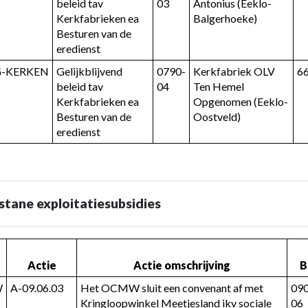
beleid tav 
03
Antonius (Eeklo-
Kerkfabrieken ea 
Balgerhoeke)
Besturen van de 
eredienst
G-KERKEN
Gelijkblijvend 
0790-
Kerkfabriek OLV 
6
beleid tav 
04
Ten Hemel 
Kerkfabrieken ea 
Opgenomen (Eeklo-
Besturen van de 
Oostveld)
eredienst
tane exploitatiesubsidies
Actie
Actie omschrijving
B
W
A-09.06.03
Het OCMW sluit een convenant af met 
09
Kringloopwinkel Meetjesland ikv sociale 
06