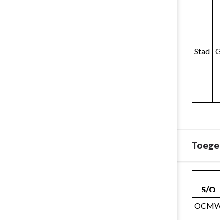
Stad
Toeges
Terug
naar
S/O
navigatie
OCM
-