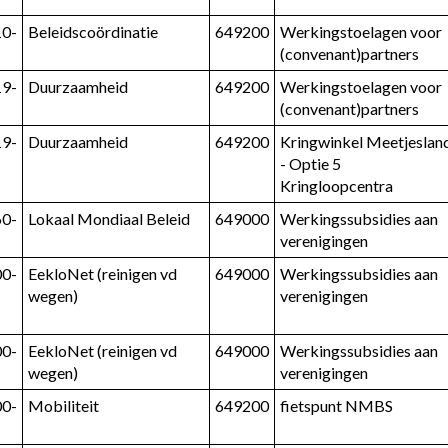
10-
Beleidscoördinatie
649200
Werkingstoelagen voor 
(convenant)partners
19-
Duurzaamheid
649200
Werkingstoelagen voor 
(convenant)partners
19-
Duurzaamheid
649200
Kringwinkel Meetjesland
- Optie 5 
Kringloopcentra
60-
Lokaal Mondiaal Beleid
649000
Werkingssubsidies aan 
verenigingen
00-
EekloNet (reinigen vd 
649000
Werkingssubsidies aan 
wegen)
verenigingen
00-
EekloNet (reinigen vd 
649000
Werkingssubsidies aan 
wegen)
verenigingen
00-
Mobiliteit
649200
fietspunt NMBS