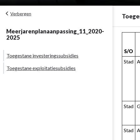
Verbergen
Toeges
Meerjarenplanaanpassing_11_2020-
Terug
2025
naar
navigatie
S/O
Toegestane investeringssubsidies
-
Stad
A
Overzicht
Toegestane exploitatiesubsidies
van
de
toegestane
werkings-
en
Stad
G
investerings
-
Toegestane
Stad
A
investerings