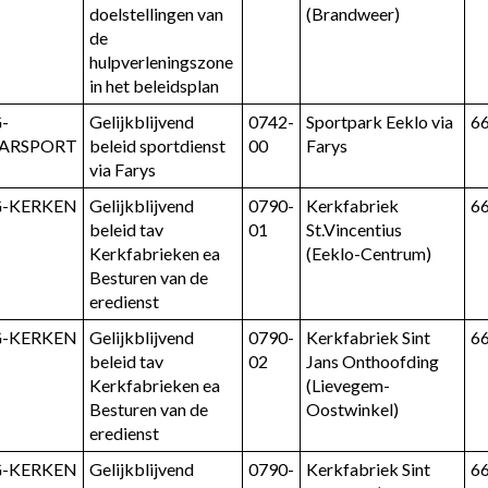
doelstellingen van 
(Brandweer)
de 
hulpverleningszone 
in het beleidsplan
-
Gelijkblijvend 
0742-
Sportpark Eeklo via 
6
FARSPORT
beleid sportdienst 
00
Farys
via Farys
G-KERKEN
Gelijkblijvend 
0790-
Kerkfabriek 
6
beleid tav 
01
St.Vincentius 
Kerkfabrieken ea 
(Eeklo-Centrum)
Besturen van de 
eredienst
G-KERKEN
Gelijkblijvend 
0790-
Kerkfabriek Sint 
6
beleid tav 
02
Jans Onthoofding 
Kerkfabrieken ea 
(Lievegem-
Besturen van de 
Oostwinkel)
eredienst
G-KERKEN
Gelijkblijvend 
0790-
Kerkfabriek Sint 
6