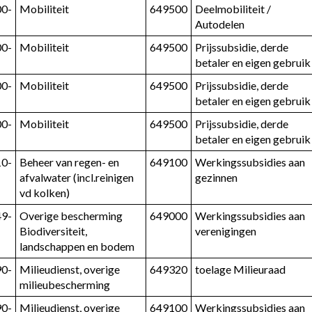
00-
Mobiliteit
649500
Deelmobiliteit / 
Autodelen
00-
Mobiliteit
649500
Prijssubsidie, derde 
betaler en eigen gebruik
00-
Mobiliteit
649500
Prijssubsidie, derde 
betaler en eigen gebruik
00-
Mobiliteit
649500
Prijssubsidie, derde 
betaler en eigen gebruik
10-
Beheer van regen- en 
649100
Werkingssubsidies aan 
afvalwater (incl.reinigen 
gezinnen
vd kolken)
49-
Overige bescherming 
649000
Werkingssubsidies aan 
Biodiversiteit, 
verenigingen
landschappen en bodem
90-
Milieudienst, overige 
649320
toelage Milieuraad
milieubescherming
90-
Milieudienst, overige 
649100
Werkingssubsidies aan 