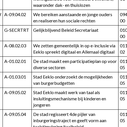
waaronder dak- en thuislozen
W
A-09.04.02
We bereiken aanstaande en jonge ouders 
09
en realiseren hun sociale rechten
00
G-SECRTRT
Gelijkblijvend Beleid Secretariaat
01
00
A-08.02.03
We zetten gemeentelijk in op e-inclusie via 
01
Eeklo spreekt digitaal en Allemaal digitaal
02
A-01.02.01
De stad maakt een participatieplan op voor 
01
diverse sectoren
05
A-01.03.01
Stad Eeklo onderzoekt de mogelijkheden 
01
van burgerbudgetten
05
A-09.05.02
Stad Eeklo maakt werk van taal als 
01
insluitingsmechanisme bij kinderen en 
05
jongeren
A-09.05.04
De stad regisseert 4de pijler van 
01
inburgeringstraject en geeft vorm aan 
05
taalstimulering/taalbeleid