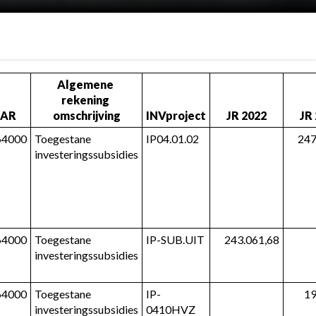
Algemene 
rekening 
AR
omschrijving
INVproject
JR 2022
JR
64000
Toegestane 
IP04.01.02
247
investeringssubsidies
64000
Toegestane 
IP-SUB.UIT
243.061,68
investeringssubsidies
64000
Toegestane 
IP-
19
investeringssubsidies
0410HVZ