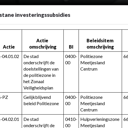
tane investeringssubsidies
Actie 
Beleidsitem 
Actie
omschrijving
BI
omschrijving
-04.01.02
De stad 
0400-
Politiezone 
6
onderschrijft de 
00
Meetjesland 
doelstellingen van 
Centrum
de politiezone in 
het Zonaal 
Veiligheidsplan
-PZ
Gelijkblijvend 
0400-
Politiezone 
6
subsidies
beleid Politiezone
00
Meetjesland 
Centrum
-04.02.01
De stad 
0410-
Hulpverleningszone 
6
subsidies
onderschrijft de 
00
Meetjesland 