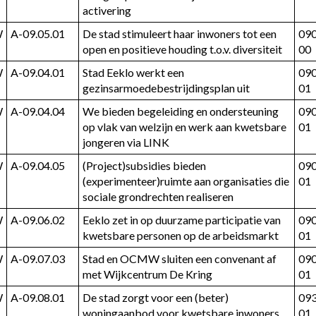
activering
W
A-09.05.01
De stad stimuleert haar inwoners tot een 
09
open en positieve houding t.o.v. diversiteit
00
W
A-09.04.01
Stad Eeklo werkt een 
09
gezinsarmoedebestrijdingsplan uit
01
subsidies
W
A-09.04.04
We bieden begeleiding en ondersteuning 
09
op vlak van welzijn en werk aan kwetsbare 
01
jongeren via LINK
ubsidies
W
A-09.04.05
(Project)subsidies bieden 
09
(experimenteer)ruimte aan organisaties die 
01
sociale grondrechten realiseren
W
A-09.06.02
Eeklo zet in op duurzame participatie van 
09
kwetsbare personen op de arbeidsmarkt
01
W
A-09.07.03
Stad en OCMW sluiten een convenant af 
09
met Wijkcentrum De Kring
01
W
A-09.08.01
De stad zorgt voor een (beter) 
09
woningaanbod voor kwetsbare inwoners, 
01