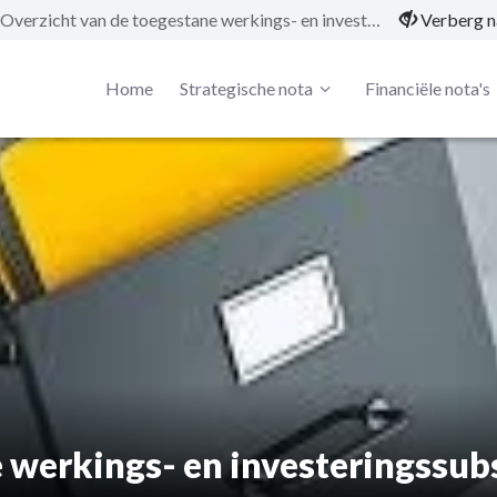
Overzicht van de toegestane werkings- en investeringssubsidies
Verberg n
Home
Strategische nota
Financiële nota's
 werkings- en investeringssub