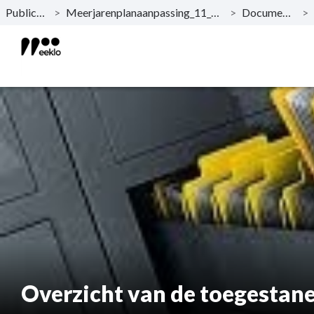
Publicaties
>
Meerjarenplanaanpassing_11_2020-2025
>
Documentatie
>
Naar hoofdinhoud
Overzicht van de toegestane