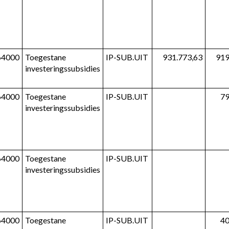
64000
Toegestane 
IP-SUB.UIT
931.773,63
919
investeringssubsidies
64000
Toegestane 
IP-SUB.UIT
79
investeringssubsidies
64000
Toegestane 
IP-SUB.UIT
investeringssubsidies
64000
Toegestane 
IP-SUB.UIT
40