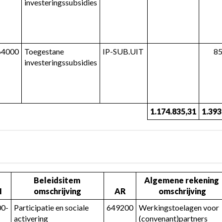
investeringssubsidies
64000
Toegestane 
IP-SUB.UIT
85
investeringssubsidies
1.174.835,31
1.393
Beleidsitem 
Algemene rekening 
I
omschrijving
AR
omschrijving
00-
Participatie en sociale 
649200
Werkingstoelagen voor 
activering
(convenant)partners