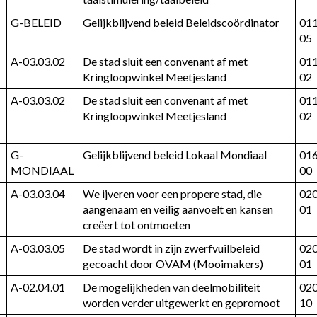
G-BELEID
Gelijkblijvend beleid Beleidscoördinator
01
05
A-03.03.02
De stad sluit een convenant af met 
01
Kringloopwinkel Meetjesland
02
A-03.03.02
De stad sluit een convenant af met 
01
Kringloopwinkel Meetjesland
02
G-
Gelijkblijvend beleid Lokaal Mondiaal
01
MONDIAAL
00
A-03.03.04
We ijveren voor een propere stad, die 
02
aangenaam en veilig aanvoelt en kansen 
01
creëert tot ontmoeten
A-03.03.05
De stad wordt in zijn zwerfvuilbeleid 
02
gecoacht door OVAM (Mooimakers)
01
A-02.04.01
De mogelijkheden van deelmobiliteit 
02
worden verder uitgewerkt en gepromoot
10