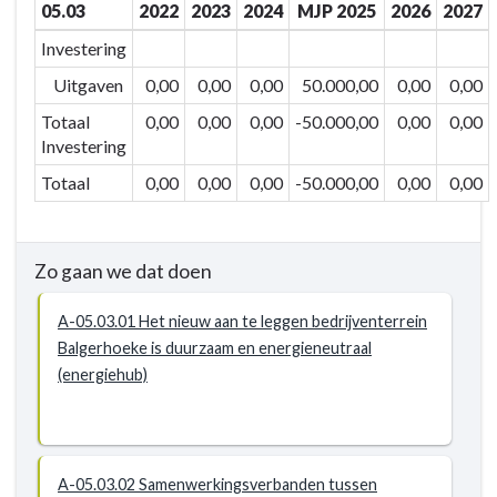
05.03
2022
2023
2024
MJP 2025
2026
2027
ons
economisch
Investering
en
Uitgaven
0,00
0,00
0,00
50.000,00
0,00
0,00
toeristisch
Totaal
0,00
0,00
0,00
-50.000,00
0,00
0,00
netwerk
Investering
om
onze
Totaal
0,00
0,00
0,00
-50.000,00
0,00
0,00
troeven
inzake
ondernemen,
Zo gaan we dat doen
werken
en
A-05.03.01 Het nieuw aan te leggen bedrijventerrein
beleven
Balgerhoeke is duurzaam en energieneutraal
verder
(energiehub)
te
ontwikkelen
-
Actieplannen
A-05.03.02 Samenwerkingsverbanden tussen