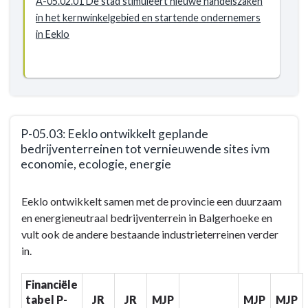
A-05.02.01 De stad stimuleert nieuwe handelszaken
en
in het kernwinkelgebied en startende ondernemers
beleven
in Eeklo
verder
te
ontwikkelen
-
Actieplannen
-
P-05.03: Eeklo ontwikkelt geplande
P-
bedrijventerreinen tot vernieuwende sites ivm
05.02:
economie, ecologie, energie
We
Terug
trekken
Eeklo ontwikkelt samen met de provincie een duurzaam
naar
nieuwe
en energieneutraal bedrijventerrein in Balgerhoeke en
navigatie
ondernemers
vult ook de andere bestaande industrieterreinen verder
-
aan
in.
BD-
05:
Financiële
We
tabel P-
JR
JR
MJP
MJP
MJP
versterken