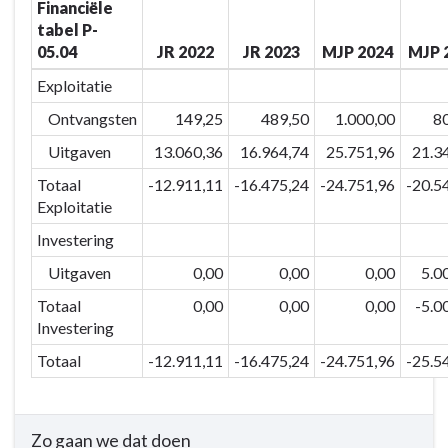
Financiële
BD-
tabel P-
05:
05.04
JR 2022
JR 2023
MJP 2024
MJP 
We
versterken
Exploitatie
ons
Ontvangsten
149,25
489,50
1.000,00
8
economisch
Uitgaven
13.060,36
16.964,74
25.751,96
21.3
en
toeristisch
Totaal
-12.911,11
-16.475,24
-24.751,96
-20.5
netwerk
Exploitatie
om
Investering
onze
Uitgaven
0,00
0,00
0,00
5.0
troeven
inzake
Totaal
0,00
0,00
0,00
-5.0
ondernemen,
Investering
werken
Totaal
-12.911,11
-16.475,24
-24.751,96
-25.5
en
beleven
verder
Zo gaan we dat doen
te