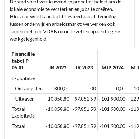
De stad voert vernieuwend en proactief beleid om de
05:
naar
lokale economie te versterken en jobs te creëren.
We
navigatie
Hiervoor wordt aandacht besteed aan afstemming
versterken
-
tussen onderwijs en arbeidsmarkt; we werken ook
ons
BD-
samen met o.m. VDAB om in te zetten op een hogere
economisch
05:
werkgelegenheid.
en
We
toeristisch
versterken
Financiële
netwerk
ons
tabel P-
om
economisch
05.01
JR 2022
JR 2023
MJP 2024
MJ
onze
en
troeven
toeristisch
Exploitatie
inzake
netwerk
Ontvangsten
800,00
0,00
0,00
10
ondernemen,
om
Uitgaven
10.858,80
97.851,59
101.900,00
129
werken
onze
en
troeven
Totaal
-10.058,80
-97.851,59
-101.900,00
-119
beleven
inzake
Exploitatie
verder
ondernemen,
Totaal
-10.058,80
-97.851,59
-101.900,00
-119
te
werken
ontwikkelen
en