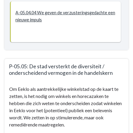
A-05.04.04 We geven de verzusteringsgedachte een
nieuwe impuls
P-05.05: De stad versterkt de diversiteit /
onderscheidend vermogen in de handelskern
Terug
Om Eeklo als aantrekkelijke winkelstad op de kaart te
naar
zetten, is het nodig om winkels en horecazaken te
navigatie
hebben die zich weten te onderscheiden zodat winkelen
-
in Eeklo voor het (potentieel) publiek een belevenis
BD-
wordt. We zetten in op stimulerende, maar ook
05:
remediërende maatregelen.
We