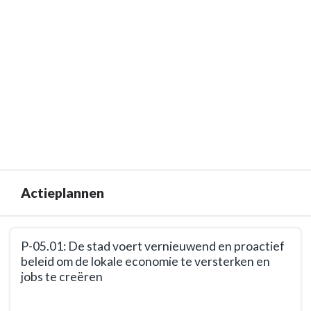
Actieplannen
Terug
P-05.01: De stad voert vernieuwend en proactief
naar
beleid om de lokale economie te versterken en
navigatie
jobs te creëren
-
BD-
Terug