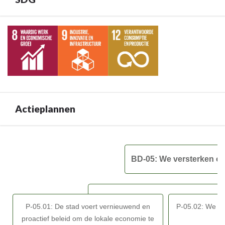
en
beleven
verder
Terug
te
naar
ontwikkelen
navigatie
-
-
Financiële
BD-
tabel
05:
BD-
We
Actieplannen
05
versterken
ons
economisch
Terug
en
naar
BD-05: We versterken on
toeristisch
navigatie
netwerk
-
om
BD-
onze
05:
P-05.01: De stad voert vernieuwend en
P-05.02: We t
troeven
We
proactief beleid om de lokale economie te
inzake
versterken