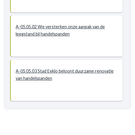
-
P-
05.05:
De
A-05.05.02 We versterken onze aanpak van de
stad
leegstand bij handelspanden
versterkt
de
diversiteit
/
onderscheidend
A-05.05.03 Stad Eeklo beloont duurzame renovatie
vermogen
van handelspanden
in
de
handelskern