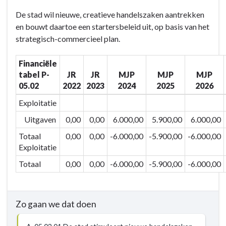
lokale
Terug
economie
De stad wil nieuwe, creatieve handelszaken aantrekken
naar
te
en bouwt daartoe een startersbeleid uit, op basis van het
navigatie
versterken
strategisch-commercieel plan.
-
en
BD-
jobs
Financiële
05:
te
tabel P-
JR
JR
MJP
MJP
MJP
We
05.02
2022
2023
2024
2025
2026
creëren
versterken
ons
Exploitatie
economisch
Uitgaven
0,00
0,00
6.000,00
5.900,00
6.000,00
en
Totaal
0,00
0,00
-6.000,00
-5.900,00
-6.000,00
toeristisch
Exploitatie
netwerk
om
Totaal
0,00
0,00
-6.000,00
-5.900,00
-6.000,00
onze
troeven
inzake
Zo gaan we dat doen
ondernemen,
werken