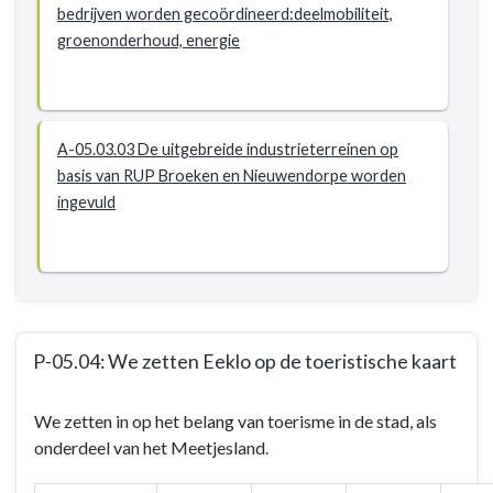
-
bedrijven worden gecoördineerd:deelmobiliteit,
P-
groenonderhoud, energie
05.03:
Eeklo
ontwikkelt
geplande
A-05.03.03 De uitgebreide industrieterreinen op
bedrijventerreinen
basis van RUP Broeken en Nieuwendorpe worden
tot
ingevuld
vernieuwende
sites
ivm
economie,
ecologie,
energie
P-05.04: We zetten Eeklo op de toeristische kaart
Terug
We zetten in op het belang van toerisme in de stad, als
naar
onderdeel van het Meetjesland.
navigatie
-