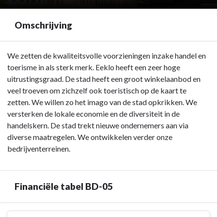
Omschrijving
Terug
We zetten de kwaliteitsvolle voorzieningen inzake handel en
naar
toerisme in als sterk merk. Eeklo heeft een zeer hoge
navigatie
uitrustingsgraad. De stad heeft een groot winkelaanbod en
-
veel troeven om zichzelf ook toeristisch op de kaart te
BD-
zetten. We willen zo het imago van de stad opkrikken. We
05:
versterken de lokale economie en de diversiteit in de
We
handelskern. De stad trekt nieuwe ondernemers aan via
versterken
diverse maatregelen. We ontwikkelen verder onze
ons
bedrijventerreinen.
economisch
en
toeristisch
Financiële tabel BD-05
netwerk
om
Terug