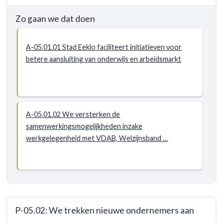
-
beleven
Zo gaan we dat doen
Actieplannen
verder
te
ontwikkelen
A-05.01.01 Stad Eeklo faciliteert initiatieven voor
-
betere aansluiting van onderwijs en arbeidsmarkt
Actieplannen
-
P-
05.01:
A-05.01.02 We versterken de
De
samenwerkingsmogelijkheden inzake
stad
werkgelegenheid met VDAB, Welzijnsband …
voert
vernieuwend
en
proactief
beleid
om
P-05.02: We trekken nieuwe ondernemers aan
de