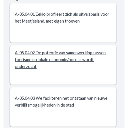
ontwikkelen
-
A-05.04.01 Eeklo profileert zich als uitvalsbasis voor
Actieplannen
het Meetjesland, met eigen troeven
-
P-
05.04:
We
A-05.04.02 De potentie van samenwerking tussen
zetten
toerisme en lokale economie/horeca wordt
Eeklo
onderzocht
op
de
toeristische
kaart
A-05.04.03 We faciliteren het ontstaan van nieuwe
verblijfsmogelijkheden in de stad