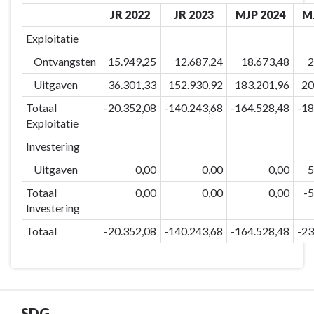
onze
JR 2022
JR 2023
MJP 2024
M
naar
troeven
navigatie
inzake
Exploitatie
-
ondernemen,
Ontvangsten
15.949,25
12.687,24
18.673,48
2
BD-
werken
05:
Uitgaven
36.301,33
152.930,92
183.201,96
20
en
We
beleven
Totaal
-20.352,08
-140.243,68
-164.528,48
-18
versterken
verder
Exploitatie
ons
te
Investering
economisch
ontwikkelen
en
-
Uitgaven
0,00
0,00
0,00
5
toeristisch
Omschrijving
Totaal
0,00
0,00
0,00
-5
netwerk
Investering
om
Totaal
-20.352,08
-140.243,68
-164.528,48
-23
onze
troeven
inzake
ondernemen,
werken
SDG