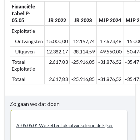
versterken
Financiële
ons
tabel P-
economisch
05.05
JR 2022
JR 2023
MJP 2024
MJP 2
en
toeristisch
Exploitatie
netwerk
Ontvangsten
15.000,00
12.197,74
17.673,48
15.00
om
Uitgaven
12.382,17
38.114,59
49.550,00
50.47
onze
troeven
Totaal
2.617,83
-25.916,85
-31.876,52
-35.47
inzake
Exploitatie
ondernemen,
Totaal
2.617,83
-25.916,85
-31.876,52
-35.47
werken
en
beleven
Zo gaan we dat doen
verder
te
ontwikkelen
A-05.05.01 We zetten lokaal winkelen in de kijker
-
Actieplannen