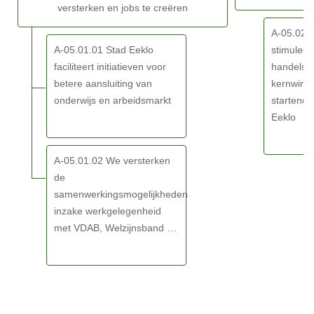
versterken en jobs te creëren
ondernemen,
ons
werken
economisch
A-05.02.
en
en
A-05.01.01 Stad Eeklo
stimuleer
beleven
toeristisch
faciliteert initiatieven voor
handelsza
verder
netwerk
betere aansluiting van
kernwink
te
om
onderwijs en arbeidsmarkt
startend
ontwikkelen
onze
Eeklo
-
troeven
SDG
inzake
A-05.01.02 We versterken
ondernemen,
de
werken
samenwerkingsmogelijkheden
en
inzake werkgelegenheid
beleven
met VDAB, Welzijnsband …
verder
te
ontwikkelen
-
Actieplannen