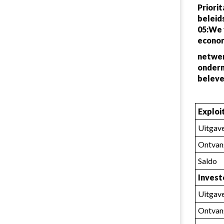
Priorit
beleid
05:We 
econom
netwer
onder
beleve
Exploi
Uitgav
Ontvan
Saldo
Invest
Uitgav
Ontvan