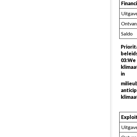
Financ
Uitgav
Ontvan
Saldo
Priorit
beleid
03:We 
klimaa
in
milieu
anticip
klimaa
Exploi
Uitgav