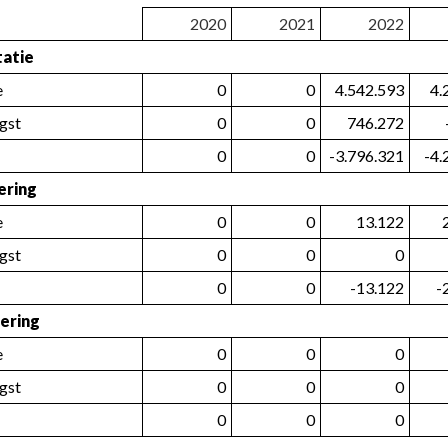
2020
2021
2022
tatie
e
0
0
4.542.593
4.
gst
0
0
746.272
0
0
-3.796.321
-4.
ering
e
0
0
13.122
gst
0
0
0
0
0
-13.122
-
iering
e
0
0
0
gst
0
0
0
0
0
0