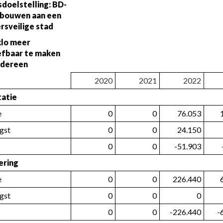
sdoelstelling: BD-
bouwen aan een 
rsveilige stad
lo meer 
efbaar te maken 
edereen
2020
2021
2022
tatie
e
0
0
76.053
gst
0
0
24.150
0
0
-51.903
ering
e
0
0
226.440
gst
0
0
0
0
0
-226.440
-