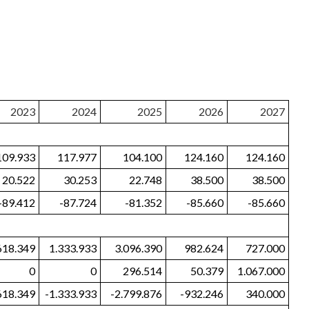
2023
2024
2025
2026
2027
109.933
117.977
104.100
124.160
124.160
20.522
30.253
22.748
38.500
38.500
-89.412
-87.724
-81.352
-85.660
-85.660
618.349
1.333.933
3.096.390
982.624
727.000
0
0
296.514
50.379
1.067.000
618.349
-1.333.933
-2.799.876
-932.246
340.000