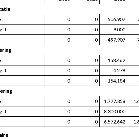
tatie
e
0
0
506.907
gst
0
0
9.000
0
0
-497.907
-
ering
e
0
0
158.462
gst
0
0
4.278
0
0
-154.184
iering
e
0
0
1.727.358
1.
gst
0
0
8.300.000
0
0
6.572.642
-1.
aire 