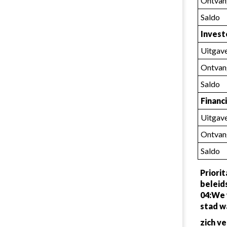
Ontvan
Saldo
Invest
Uitgav
Ontvan
Saldo
Financ
Uitgav
Ontvan
Saldo
Priorit
beleid
04:We 
stad w
zich ve