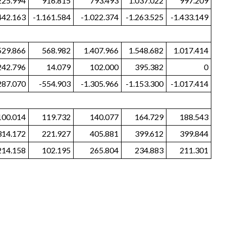
225.994
916.815
793.493
1.037.022
997.209
442.163
-1.161.584
-1.022.374
-1.263.525
-1.433.149
529.866
568.982
1.407.966
1.548.682
1.017.414
242.796
14.079
102.000
395.382
0
287.070
-554.903
-1.305.966
-1.153.300
-1.017.414
100.014
119.732
140.077
164.729
188.543
314.172
221.927
405.881
399.612
399.844
214.158
102.195
265.804
234.883
211.301