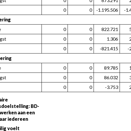
gst
0
0
673.291
0
0
-1.195.506
-1.
ering
e
0
0
822.721
gst
0
0
1.306
0
0
-821.415
-
iering
e
0
0
89.785
gst
0
0
86.032
0
0
-3.753
aire 
sdoelstelling: BD-
werken aan een 
aar iedereen
ilig voelt