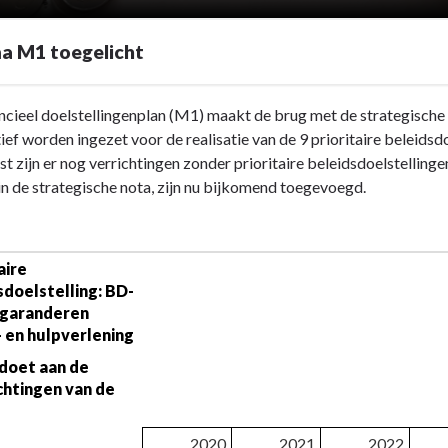
a M1 toegelicht
ncieel doelstellingenplan (M1) maakt de brug met de strategisch
tief worden ingezet voor de realisatie van de 9 prioritaire beleids
t zijn er nog verrichtingen zonder prioritaire beleidsdoelstellinge
n de strategische nota, zijn nu bijkomend toegevoegd.
enplan
aire 
sdoelstelling: BD-
garanderen 
- en hulpverlening
doet aan de 
htingen van de 
2020
2021
2022