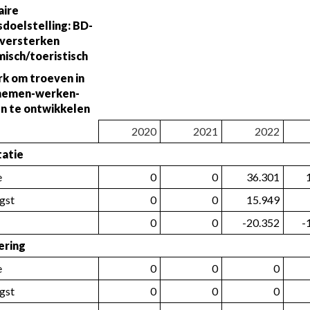
aire 
sdoelstelling: BD-
versterken 
isch/toeristisch
k om troeven in 
nemen-werken-
n te ontwikkelen
2020
2021
2022
tatie
e
0
0
36.301
gst
0
0
15.949
0
0
-20.352
-
ering
e
0
0
0
gst
0
0
0