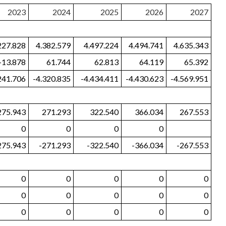
2023
2024
2025
2026
2027
227.828
4.382.579
4.497.224
4.494.741
4.635.343
-13.878
61.744
62.813
64.119
65.392
241.706
-4.320.835
-4.434.411
-4.430.623
-4.569.951
275.943
271.293
322.540
366.034
267.553
0
0
0
0
275.943
-271.293
-322.540
-366.034
-267.553
0
0
0
0
0
0
0
0
0
0
0
0
0
0
0