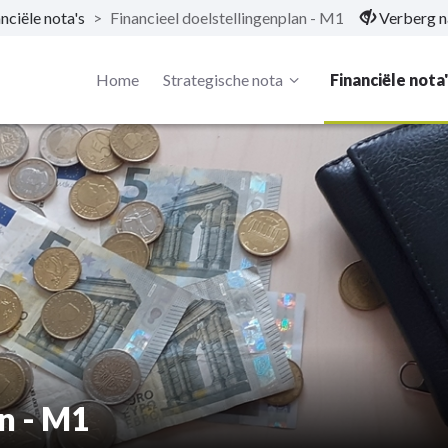
nciële nota's
>
Financieel doelstellingenplan - M1
Verberg n
Home
Strategische nota
Financiële nota
an - M1