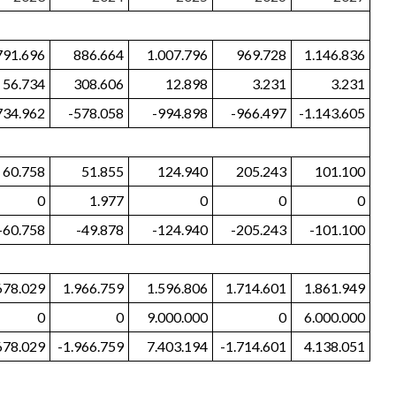
791.696
886.664
1.007.796
969.728
1.146.836
56.734
308.606
12.898
3.231
3.231
734.962
-578.058
-994.898
-966.497
-1.143.605
60.758
51.855
124.940
205.243
101.100
0
1.977
0
0
0
-60.758
-49.878
-124.940
-205.243
-101.100
678.029
1.966.759
1.596.806
1.714.601
1.861.949
0
0
9.000.000
0
6.000.000
678.029
-1.966.759
7.403.194
-1.714.601
4.138.051