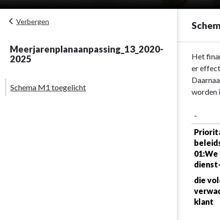
Verbergen
Schem
Meerjarenplanaanpassing_13_2020-
Terug
Het fina
2025
naar
er effec
navigatie
Daarnaas
Schema M1 toegelicht
-
worden i
Financieel
doelstelling
-
-
Priorit
M1
beleid
-
01:We 
Schema
dienst
M1
die vol
toegelicht
verwac
klant