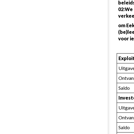
beleid
02:We 
verkee
om Eek
(be)le
voor i
Exploi
Uitgav
Ontvan
Saldo
Invest
Uitgav
Ontvan
Saldo