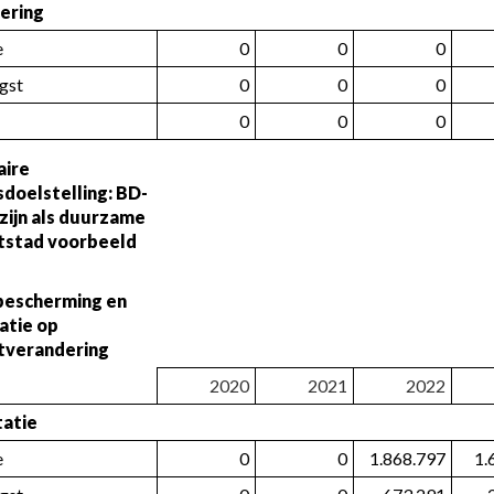
iering
e
0
0
0
gst
0
0
0
0
0
0
aire 
sdoelstelling: BD-
zijn als duurzame 
tstad voorbeeld 
bescherming en 
atie op 
tverandering
2020
2021
2022
tatie
e
0
0
1.868.797
1.