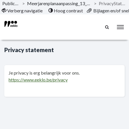
Publicaties
>
Meerjarenplanaanpassing_13_2020-2025
>
PrivacyStatement
Naar hoofdinhoud
Verberg navigatie
Hoog contrast
Bijlagen en/of sn
Privacy statement
Je privacy is erg belangrijk voor ons.
https://www.eeklo.be/privacy