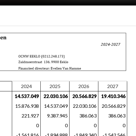
2024
2025
2026
2027
14.537.049
22.030.106
20.566.829
19.410.346
15.876.938
14.537.049
22.030.106
20.566.829
221.927
9.387.945
386.063
386.063
0
0
0
0
-1.561.816
-1.894.888
-1.849.340
-1.542.546