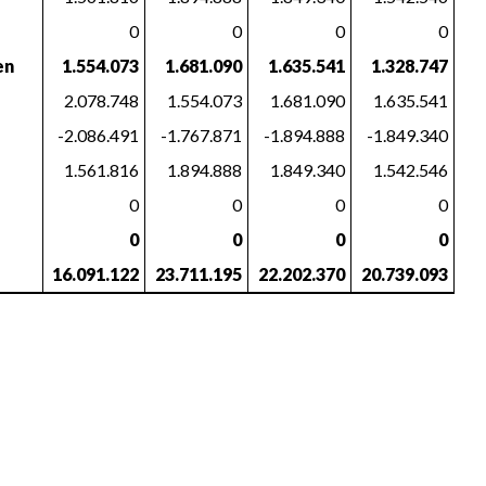
0
0
0
0
en
1.554.073
1.681.090
1.635.541
1.328.747
2.078.748
1.554.073
1.681.090
1.635.541
-2.086.491
-1.767.871
-1.894.888
-1.849.340
1.561.816
1.894.888
1.849.340
1.542.546
0
0
0
0
0
0
0
0
16.091.122
23.711.195
22.202.370
20.739.093