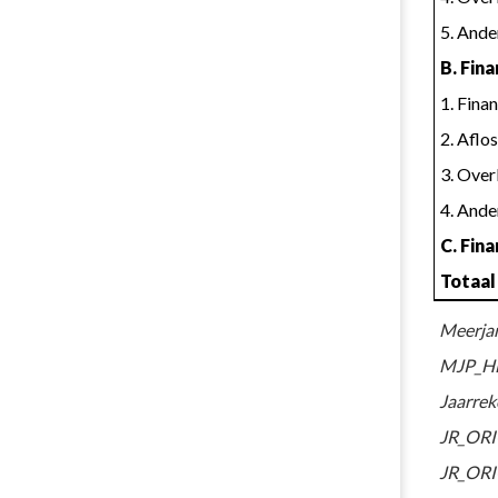
de
financiële
5. Ande
schuld
B. Fin
-
1. Fina
T4
2. Aflo
3. Ove
4. Ande
C. Fin
Totaal
Meerjar
MJP_HE
Jaarrek
JR_ORI
JR_ORI