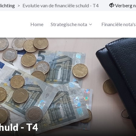
ichting
>
Evolutie van de financiële schuld - T4
Verberg n
Home
Strategische nota
Financiële nota's
huld - T4