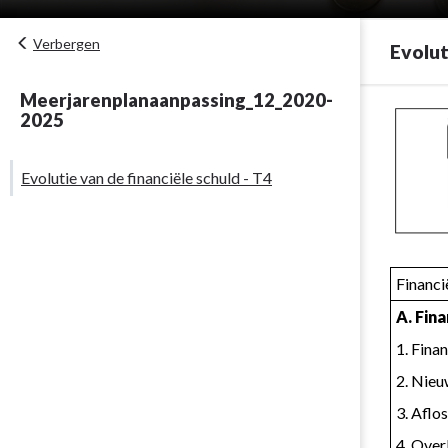
Verbergen
Evolut
Meerjarenplanaanpassing_12_2020-
Terug
2025
naar
navigatie
Evolutie van de financiële schuld - T4
-
Evolutie
van
de
financiële
Financi
schuld
A. Fin
-
1. Fina
T4
-
2. Nieu
Evolutie
3. Aflo
van
4. Ove