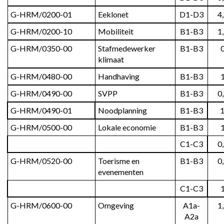
G-HRM/0200-01
Eeklonet
D1-D3
4
G-HRM/0200-10
Mobiliteit
B1-B3
1
G-HRM/0350-00
Stafmedewerker 
B1-B3
klimaat
G-HRM/0480-00
Handhaving
B1-B3
G-HRM/0490-00
SVPP
B1-B3
0
G-HRM/0490-01
Noodplanning
B1-B3
G-HRM/0500-00
Lokale economie
B1-B3
C1-C3
0
G-HRM/0520-00
Toerisme en 
B1-B3
0
evenementen
C1-C3
G-HRM/0600-00
Omgeving
A1a-
1
A2a