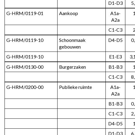
D1-D3
5
G-HRM/0119-01
Aankoop
A1a-
A2a
C1-C3
G-HRM/0119-10
Schoonmaak 
D4-D5
0
gebouwen
G-HRM/0119-10
E1-E3
3,
G-HRM/0130-00
Burgerzaken
B1-B3
C1-C3
8
G-HRM/0200-00
Publieke ruimte
A1a-
A2a
B1-B3
0
C1-C3
2
D4-D5
D1-D3
6