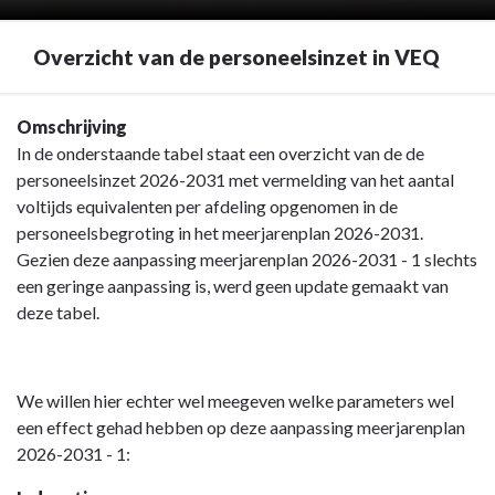
Overzicht van de personeelsinzet in VEQ
Terug
Omschrijving
naar
In de onderstaande tabel staat een overzicht van de de
navigatie
personeelsinzet 2026-2031 met vermelding van het aantal
-
voltijds equivalenten per afdeling opgenomen in de
Overzicht
personeelsbegroting in het meerjarenplan 2026-2031.
van
Gezien deze aanpassing meerjarenplan 2026-2031 - 1 slechts
de
een geringe aanpassing is, werd geen update gemaakt van
personeelsinzet
deze tabel.
-
Overzicht
van
We willen hier echter wel meegeven welke parameters wel
de
een effect gehad hebben op deze aanpassing meerjarenplan
personeelsinzet
2026-2031 - 1:
in