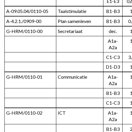
E1-E3
0,
A-09.05.04/0110-05
Taalstimulatie
B1-B3
A-4.2.1./0909-00
Plan samenleven
B1-B3
0
G-HRM/0110-00
Secretariaat
dec.
A1a-
A2a
C1-C3
3
D1-D3
G-HRM/0110-01
Communicatie
A1a-
A2a
B1-B3
C1-C3
G-HRM/0110-02
ICT
A1a-
A2a
B1-B3