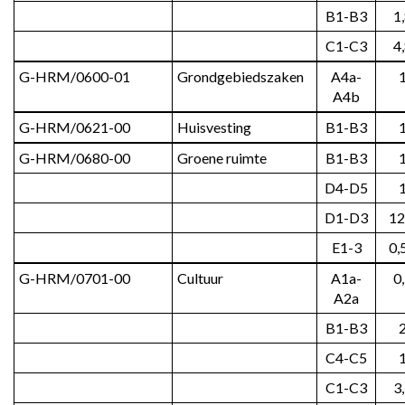
B1-B3
1
C1-C3
4
G-HRM/0600-01
Grondgebiedszaken
A4a-
A4b
G-HRM/0621-00
Huisvesting
B1-B3
G-HRM/0680-00
Groene ruimte
B1-B3
D4-D5
D1-D3
12
E1-3
0,
G-HRM/0701-00
Cultuur
A1a-
0
A2a
B1-B3
C4-C5
C1-C3
3