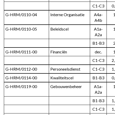
C1-C3
0
G-HRM/0110-04
Interne Organisatie
A4a-
A4b
G-HRM/0110-05
Beleidscel
A1a-
A2a
B1-B3
G-HRM/0111-00
Financiën
dec.
C1-C3
2
G-HRM/0112-00
Personeelsdienst
C1-C3
1
G-HRM/0114-00
Kwaliteitscel
B1-B3
0
G-HRM/0119-00
Gebouwenbeheer
A1a-
A2a
B1-B3
1
C1-C3
1