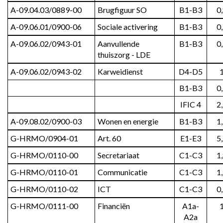
A-09.04.03/0889-00
Brugfiguur SO
B1-B3
0
A-09.06.01/0900-06
Sociale activering
B1-B3
0
A-09.06.02/0943-01
Aanvullende 
B1-B3
0
thuiszorg - LDE
A-09.06.02/0943-02
Karweidienst
D4-D5
B1-B3
0
IFIC 4
2
A-09.08.02/0900-03
Wonen en energie
B1-B3
1
G-HRMO/0904-01
Art. 60
E1-E3
5
G-HRMO/0110-00
Secretariaat
C1-C3
1
G-HRMO/0110-01
Communicatie
C1-C3
1
G-HRMO/0110-02
ICT
C1-C3
0
G-HRMO/0111-00
Financiën
A1a-
A2a