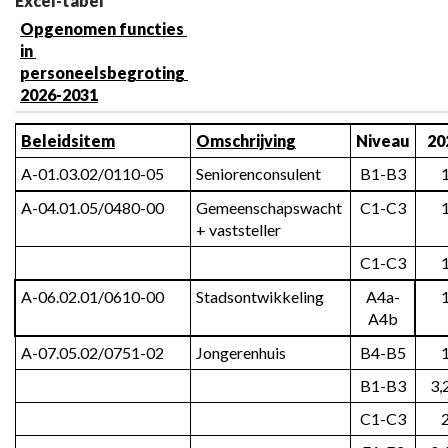
Excel-tabel
Opgenomen functies 
in 
personeelsbegroting 
2026-2031
Beleidsitem
Omschrijving
Niveau
20
A-01.03.02/0110-05
Seniorenconsulent
B1-B3
A-04.01.05/0480-00
Gemeenschapswacht 
C1-C3
+ vaststeller
C1-C3
A-06.02.01/0610-00
Stadsontwikkeling
A4a-
A4b
A-07.05.02/0751-02
Jongerenhuis
B4-B5
B1-B3
3,
C1-C3