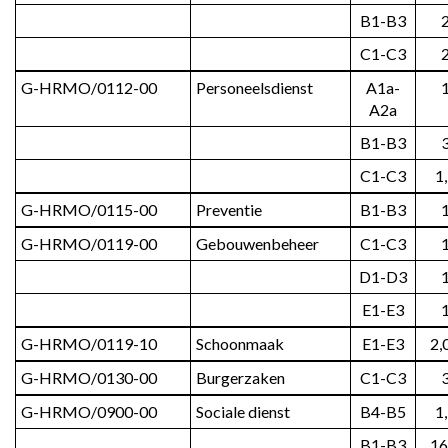
B1-B3
C1-C3
G-HRMO/0112-00
Personeelsdienst
A1a-
A2a
B1-B3
C1-C3
1
G-HRMO/0115-00
Preventie
B1-B3
G-HRMO/0119-00
Gebouwenbeheer
C1-C3
D1-D3
E1-E3
G-HRMO/0119-10
Schoonmaak
E1-E3
2,
G-HRMO/0130-00
Burgerzaken
C1-C3
G-HRMO/0900-00
Sociale dienst
B4-B5
1
B1-B3
16