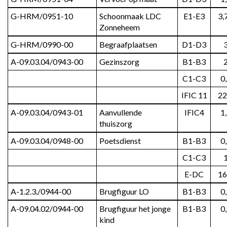
G-HRM/0951-10
Schoonmaak LDC 
E1-E3
3,
Zonneheem
G-HRM/0990-00
Begraafplaatsen
D1-D3
A-09.03.04/0943-00
Gezinszorg
B1-B3
C1-C3
0
IFIC 11
22
A-09.03.04/0943-01
Aanvullende 
IFIC4
1
thuiszorg
A-09.03.04/0948-00
Poetsdienst
B1-B3
0
C1-C3
E-DC
16
A-1.2.3./0944-00
Brugfiguur LO
B1-B3
0
A-09.04.02/0944-00
Brugfiguur het jonge 
B1-B3
0
kind