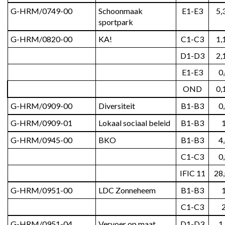
G-HRM/0749-00
Schoonmaak 
E1-E3
5,
sportpark
G-HRM/0820-00
KA!
C1-C3
1,
D1-D3
2,
E1-E3
0
OND
0,
G-HRM/0909-00
Diversiteit
B1-B3
0
G-HRM/0909-01
Lokaal sociaal beleid
B1-B3
G-HRM/0945-00
BKO
B1-B3
4
C1-C3
0
IFIC 11
28
G-HRM/0951-00
LDC Zonneheem
B1-B3
C1-C3
G-HRM/0951-04
Vervoer op maat
D1-D3
1