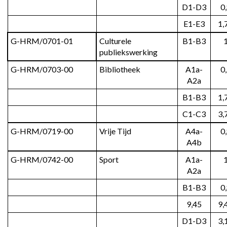
D1-D3
0
E1-E3
1,
G-HRM/0701-01
Culturele 
B1-B3
publiekswerking
G-HRM/0703-00
Bibliotheek
A1a-
0
A2a
B1-B3
1,
C1-C3
3,
G-HRM/0719-00
Vrije Tijd
A4a-
0
A4b
G-HRM/0742-00
Sport
A1a-
A2a
B1-B3
0
9,45
9,
D1-D3
3,