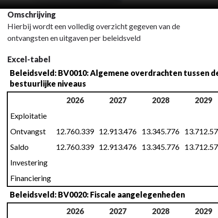
Omschrijving
Hierbij wordt een volledig overzicht gegeven van de
ontvangsten en uitgaven per beleidsveld
Excel-tabel
Beleidsveld: BV0010: Algemene overdrachten tussen de 
bestuurlijke niveaus
2026
2027
2028
2029
Exploitatie
Ontvangst
12.760.339
12.913.476
13.345.776
13.712.5
Saldo
12.760.339
12.913.476
13.345.776
13.712.5
Investering
Financiering
Beleidsveld: BV0020: Fiscale aangelegenheden
2026
2027
2028
2029