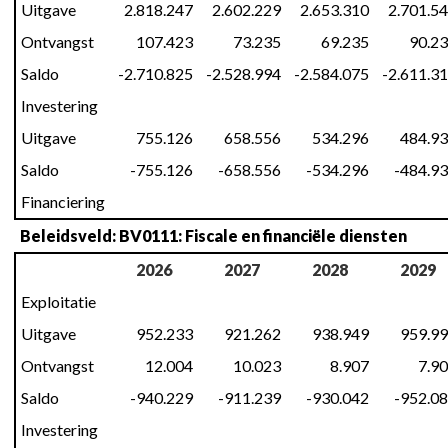
Uitgave
2.818.247
2.602.229
2.653.310
2.701.5
Ontvangst
107.423
73.235
69.235
90.2
Saldo
-2.710.825
-2.528.994
-2.584.075
-2.611.3
Investering
Uitgave
755.126
658.556
534.296
484.9
Saldo
-755.126
-658.556
-534.296
-484.9
Financiering
Beleidsveld: BV0111: Fiscale en financiële diensten
2026
2027
2028
2029
Exploitatie
Uitgave
952.233
921.262
938.949
959.9
Ontvangst
12.004
10.023
8.907
7.9
Saldo
-940.229
-911.239
-930.042
-952.0
Investering