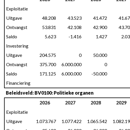
Exploitatie
Uitgave
48.208
43.523
41.472
41.6
Ontvangst
53.831
42.108
42.900
43.7
Saldo
5.623
-1.416
1.427
2.0
Investering
Uitgave
204.575
0
50.000
Ontvangst
375.700
6.000.000
0
Saldo
171.125
6.000.000
-50.000
Financiering
Beleidsveld: BV0100: Politieke organen
2026
2027
2028
2029
Exploitatie
Uitgave
1.073.767
1.077.422
1.065.542
1.082.1