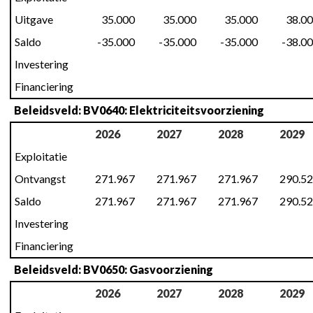
Uitgave
35.000
35.000
35.000
38.0
Saldo
-35.000
-35.000
-35.000
-38.0
Investering
Financiering
Beleidsveld: BV0640: Elektriciteitsvoorziening
2026
2027
2028
2029
Exploitatie
Ontvangst
271.967
271.967
271.967
290.5
Saldo
271.967
271.967
271.967
290.5
Investering
Financiering
Beleidsveld: BV0650: Gasvoorziening
2026
2027
2028
2029