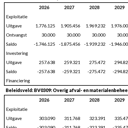
2026
2027
2028
2029
Exploitatie
Uitgave
1.776.125
1.905.456
1.969.232
1.976.0
Ontvangst
30.000
30.000
30.000
30.0
Saldo
-1.746.125
-1.875.456
-1.939.232
-1.946.0
Investering
Uitgave
257.638
259.321
275.472
294.8
Saldo
-257.638
-259.321
-275.472
-294.8
Financiering
Beleidsveld: BV0309: Overig afval- en materialenbehee
2026
2027
2028
2029
Exploitatie
Uitgave
303.090
311.768
323.391
335.4
Saldo
-303.090
-311.768
-323.391
-335.4