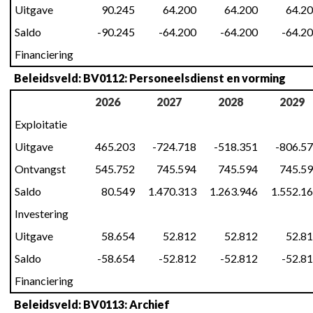
Uitgave
90.245
64.200
64.200
64.2
Saldo
-90.245
-64.200
-64.200
-64.2
Financiering
Beleidsveld: BV0112: Personeelsdienst en vorming
2026
2027
2028
2029
Exploitatie
Uitgave
465.203
-724.718
-518.351
-806.5
Ontvangst
545.752
745.594
745.594
745.5
Saldo
80.549
1.470.313
1.263.946
1.552.1
Investering
Uitgave
58.654
52.812
52.812
52.8
Saldo
-58.654
-52.812
-52.812
-52.8
Financiering
Beleidsveld: BV0113: Archief