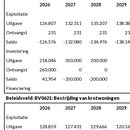
2026
2027
2028
2029
Exploitatie
Uitgave
126.807
132.311
135.207
138.3
Ontvangst
231
231
231
23
Saldo
-126.576
-132.080
-134.976
-138.1
Investering
Uitgave
218.046
350.000
200.000
Ontvangst
260.000
0
0
Saldo
41.954
-350.000
-200.000
Financiering
Beleidsveld: BV0621: Bestrijding van krotwoningen
2026
2027
2028
2029
Exploitatie
Uitgave
128.859
127.431
129.666
120.1