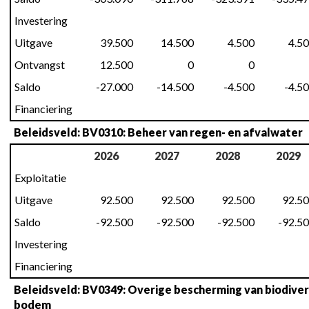
Investering
Uitgave
39.500
14.500
4.500
4.5
Ontvangst
12.500
0
0
Saldo
-27.000
-14.500
-4.500
-4.5
Financiering
Beleidsveld: BV0310: Beheer van regen- en afvalwater
2026
2027
2028
2029
Exploitatie
Uitgave
92.500
92.500
92.500
92.5
Saldo
-92.500
-92.500
-92.500
-92.5
Investering
Financiering
Beleidsveld: BV0349: Overige bescherming van biodivers
bodem