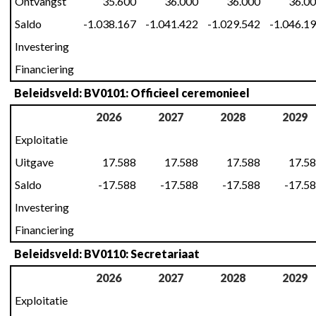
Ontvangst
35.600
36.000
36.000
36.0
Saldo
-1.038.167
-1.041.422
-1.029.542
-1.046.1
Investering
Financiering
Beleidsveld: BV0101: Officieel ceremonieel
2026
2027
2028
2029
Exploitatie
Uitgave
17.588
17.588
17.588
17.5
Saldo
-17.588
-17.588
-17.588
-17.5
Investering
Financiering
Beleidsveld: BV0110: Secretariaat
2026
2027
2028
2029
Exploitatie