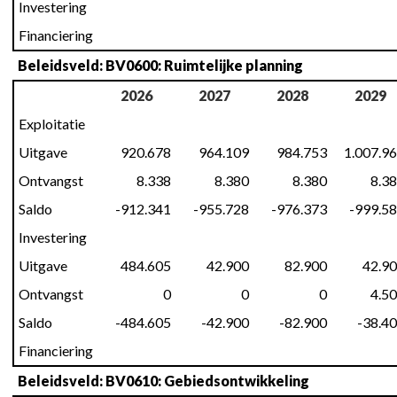
Investering
Financiering
Beleidsveld: BV0600: Ruimtelijke planning
2026
2027
2028
2029
Exploitatie
Uitgave
920.678
964.109
984.753
1.007.9
Ontvangst
8.338
8.380
8.380
8.3
Saldo
-912.341
-955.728
-976.373
-999.5
Investering
Uitgave
484.605
42.900
82.900
42.9
Ontvangst
0
0
0
4.5
Saldo
-484.605
-42.900
-82.900
-38.4
Financiering
Beleidsveld: BV0610: Gebiedsontwikkeling