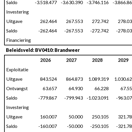
Saldo
-3.518.477
-3.630.390
-3.746.116
-3.866.8
Investering
Uitgave
262.464
267.553
272.742
278.0
Saldo
-262.464
-267.553
-272.742
-278.0
Financiering
Beleidsveld: BV0410: Brandweer
2026
2027
2028
2029
Exploitatie
Uitgave
843.524
864.873
1.089.319
1.030.6
Ontvangst
63.657
64.930
66.228
67.5
Saldo
-779.867
-799.943
-1.023.091
-963.0
Investering
Uitgave
160.007
50.000
250.105
321.7
Saldo
-160.007
-50.000
-250.105
-321.7