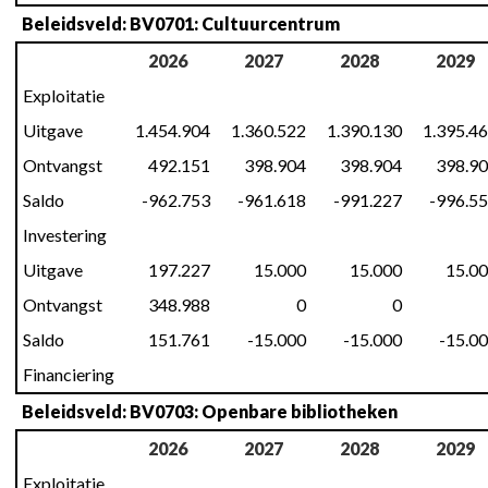
Beleidsveld: BV0701: Cultuurcentrum
2026
2027
2028
2029
Exploitatie
Uitgave
1.454.904
1.360.522
1.390.130
1.395.4
Ontvangst
492.151
398.904
398.904
398.9
Saldo
-962.753
-961.618
-991.227
-996.5
Investering
Uitgave
197.227
15.000
15.000
15.0
Ontvangst
348.988
0
0
Saldo
151.761
-15.000
-15.000
-15.0
Financiering
Beleidsveld: BV0703: Openbare bibliotheken
2026
2027
2028
2029
Exploitatie