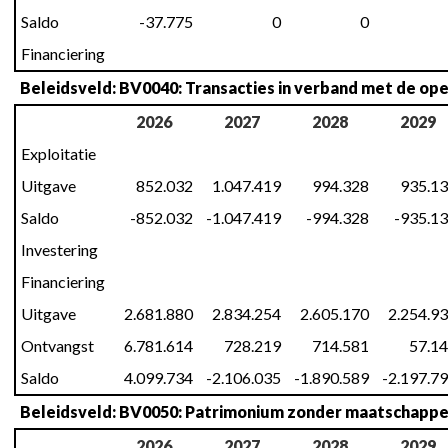
Saldo
-37.775
0
0
Financiering
Beleidsveld: BV0040: Transacties in verband met de op
2026
2027
2028
2029
Exploitatie
Uitgave
852.032
1.047.419
994.328
935.1
Saldo
-852.032
-1.047.419
-994.328
-935.1
Investering
Financiering
Uitgave
2.681.880
2.834.254
2.605.170
2.254.9
Ontvangst
6.781.614
728.219
714.581
57.1
Saldo
4.099.734
-2.106.035
-1.890.589
-2.197.7
Beleidsveld: BV0050: Patrimonium zonder maatschappel
2026
2027
2028
2029