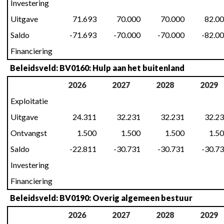
Investering
Uitgave
71.693
70.000
70.000
82.0
Saldo
-71.693
-70.000
-70.000
-82.0
Financiering
Beleidsveld: BV0160: Hulp aan het buitenland
2026
2027
2028
2029
Exploitatie
Uitgave
24.311
32.231
32.231
32.2
Ontvangst
1.500
1.500
1.500
1.5
Saldo
-22.811
-30.731
-30.731
-30.7
Investering
Financiering
Beleidsveld: BV0190: Overig algemeen bestuur
2026
2027
2028
2029