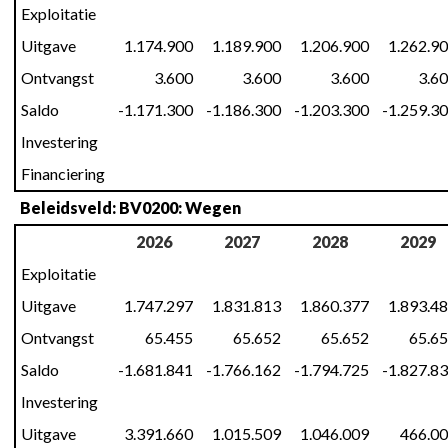
Exploitatie
Uitgave
1.174.900
1.189.900
1.206.900
1.262.9
Ontvangst
3.600
3.600
3.600
3.6
Saldo
-1.171.300
-1.186.300
-1.203.300
-1.259.3
Investering
Financiering
Beleidsveld: BV0200: Wegen
2026
2027
2028
2029
Exploitatie
Uitgave
1.747.297
1.831.813
1.860.377
1.893.4
Ontvangst
65.455
65.652
65.652
65.6
Saldo
-1.681.841
-1.766.162
-1.794.725
-1.827.8
Investering
Uitgave
3.391.660
1.015.509
1.046.009
466.0