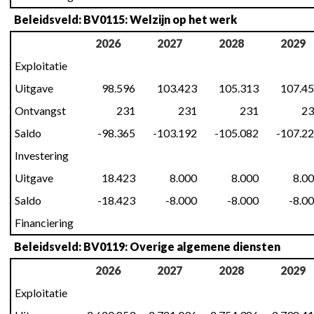
Beleidsveld: BV0115: Welzijn op het werk
2026
2027
2028
2029
Exploitatie
Uitgave
98.596
103.423
105.313
107.4
Ontvangst
231
231
231
23
Saldo
-98.365
-103.192
-105.082
-107.2
Investering
Uitgave
18.423
8.000
8.000
8.0
Saldo
-18.423
-8.000
-8.000
-8.0
Financiering
Beleidsveld: BV0119: Overige algemene diensten
2026
2027
2028
2029
Exploitatie