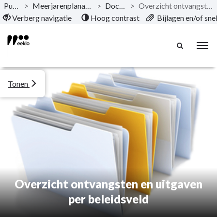
Publicaties
>
Meerjarenplanaanpassing 2026-2031 - 1
>
Documentatie
>
Overzicht ontvangsten en uitgaven per beleidsveld
Naar hoofdinhoud
Verberg navigatie
Hoog contrast
Bijlagen en/of sn
Tonen
Overzicht ontvangsten en uitgaven
per beleidsveld