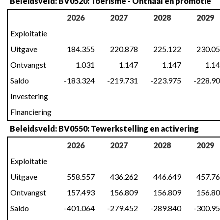
Beleidsveld: BV0520: Toerisme - Onthaal en promotie
2026
2027
2028
2029
Exploitatie
Uitgave
184.355
220.878
225.122
230.0
Ontvangst
1.031
1.147
1.147
1.1
Saldo
-183.324
-219.731
-223.975
-228.9
Investering
Financiering
Beleidsveld: BV0550: Tewerkstelling en activering
2026
2027
2028
2029
Exploitatie
Uitgave
558.557
436.262
446.649
457.7
Ontvangst
157.493
156.809
156.809
156.8
Saldo
-401.064
-279.452
-289.840
-300.9