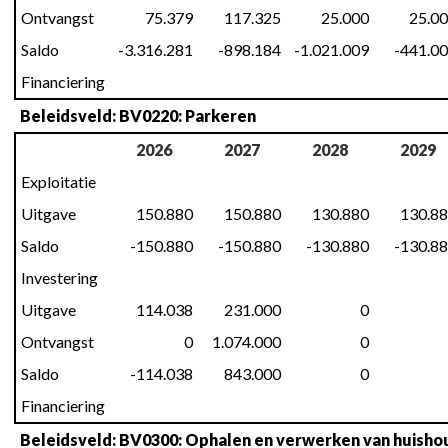
Ontvangst
75.379
117.325
25.000
25.0
Saldo
-3.316.281
-898.184
-1.021.009
-441.0
Financiering
Beleidsveld: BV0220: Parkeren
2026
2027
2028
2029
Exploitatie
Uitgave
150.880
150.880
130.880
130.8
Saldo
-150.880
-150.880
-130.880
-130.8
Investering
Uitgave
114.038
231.000
0
Ontvangst
0
1.074.000
0
Saldo
-114.038
843.000
0
Financiering
Beleidsveld: BV0300: Ophalen en verwerken van huishou