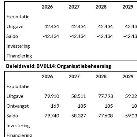
2026
2027
2028
2029
Exploitatie
Uitgave
42.434
42.434
42.434
42.4
Saldo
-42.434
-42.434
-42.434
-42.4
Investering
Financiering
Beleidsveld: BV0114: Organisatiebeheersing
2026
2027
2028
2029
Exploitatie
Uitgave
79.910
58.511
77.793
59.2
Ontvangst
169
185
185
18
Saldo
-79.740
-58.327
-77.608
-59.0
Investering
Financiering