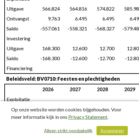
Uitgave
566.824
564.816
574.822
585.9
Ontvangst
9.763
6.495
6.495
6.4
Saldo
-557.061
-558.321
-568.327
-579.4
Investering
Uitgave
168.300
12.600
12.700
12.8
Saldo
-168.300
-12.600
-12.700
-12.8
Financiering
Beleidsveld: BV0710: Feesten en plechtigheden
2026
2027
2028
2029
Exploitatie
Uitgave
241.783
261.783
261.783
261.7
Op onze website worden cookies bijgehouden. Voor
meer informatie kijk in ons
Privacy Statement
.
Ontvangst
10.000
10.000
10.000
10.0
Saldo
-231.783
-251.783
-251.783
-251.7
Alleen strikt noodzakelijk
Accepteren
/ 146
Investering