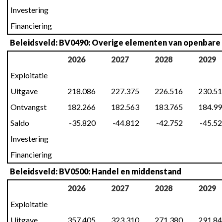
Investering
Financiering
Beleidsveld: BV0490: Overige elementen van openbare o
2026
2027
2028
2029
Exploitatie
Uitgave
218.086
227.375
226.516
230.5
Ontvangst
182.266
182.563
183.765
184.9
Saldo
-35.820
-44.812
-42.752
-45.5
Investering
Financiering
Beleidsveld: BV0500: Handel en middenstand
2026
2027
2028
2029
Exploitatie
Uitgave
357.405
323.310
271.380
291.8