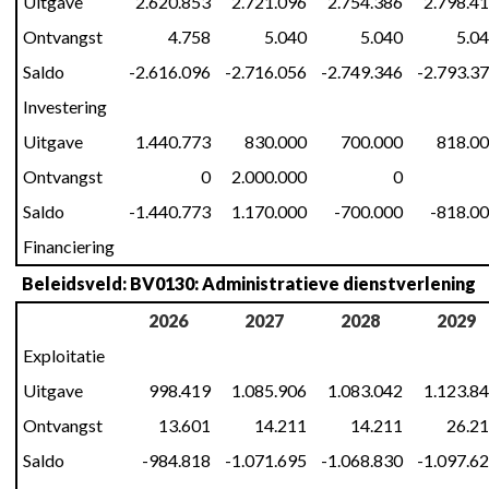
Uitgave
2.620.853
2.721.096
2.754.386
2.798.4
Ontvangst
4.758
5.040
5.040
5.0
Saldo
-2.616.096
-2.716.056
-2.749.346
-2.793.3
Investering
Uitgave
1.440.773
830.000
700.000
818.0
Ontvangst
0
2.000.000
0
Saldo
-1.440.773
1.170.000
-700.000
-818.0
Financiering
Beleidsveld: BV0130: Administratieve dienstverlening
2026
2027
2028
2029
Exploitatie
Uitgave
998.419
1.085.906
1.083.042
1.123.8
Ontvangst
13.601
14.211
14.211
26.2
Saldo
-984.818
-1.071.695
-1.068.830
-1.097.6