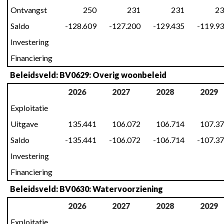
Ontvangst
250
231
231
23
Saldo
-128.609
-127.200
-129.435
-119.9
Investering
Financiering
Beleidsveld: BV0629: Overig woonbeleid
2026
2027
2028
2029
Exploitatie
Uitgave
135.441
106.072
106.714
107.3
Saldo
-135.441
-106.072
-106.714
-107.3
Investering
Financiering
Beleidsveld: BV0630: Watervoorziening
2026
2027
2028
2029
Exploitatie