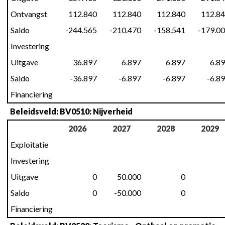
Ontvangst
112.840
112.840
112.840
112.8
Saldo
-244.565
-210.470
-158.541
-179.0
Investering
Uitgave
36.897
6.897
6.897
6.8
Saldo
-36.897
-6.897
-6.897
-6.8
Financiering
Beleidsveld: BV0510: Nijverheid
2026
2027
2028
2029
Exploitatie
Investering
Uitgave
0
50.000
0
Saldo
0
-50.000
0
Financiering