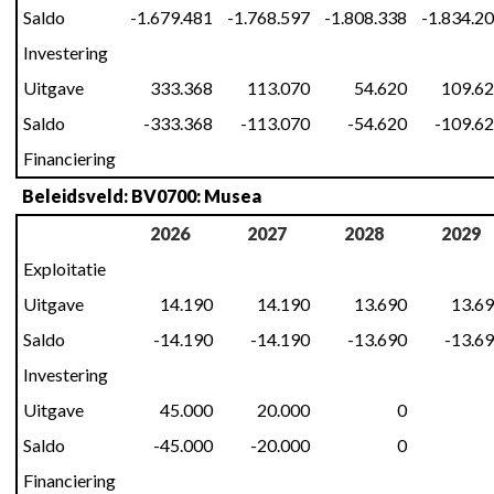
Saldo
-1.679.481
-1.768.597
-1.808.338
-1.834.2
Investering
Uitgave
333.368
113.070
54.620
109.6
Saldo
-333.368
-113.070
-54.620
-109.6
Financiering
Beleidsveld: BV0700: Musea
2026
2027
2028
2029
Exploitatie
Uitgave
14.190
14.190
13.690
13.6
Saldo
-14.190
-14.190
-13.690
-13.6
Investering
Uitgave
45.000
20.000
0
Saldo
-45.000
-20.000
0
Financiering