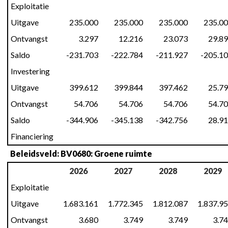
Exploitatie
Uitgave
235.000
235.000
235.000
235.0
Ontvangst
3.297
12.216
23.073
29.8
Saldo
-231.703
-222.784
-211.927
-205.1
Investering
Uitgave
399.612
399.844
397.462
25.7
Ontvangst
54.706
54.706
54.706
54.7
Saldo
-344.906
-345.138
-342.756
28.9
Financiering
Beleidsveld: BV0680: Groene ruimte
2026
2027
2028
2029
Exploitatie
Uitgave
1.683.161
1.772.345
1.812.087
1.837.9
Ontvangst
3.680
3.749
3.749
3.7