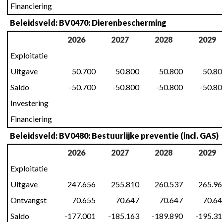
Financiering
Beleidsveld: BV0470: Dierenbescherming
2026
2027
2028
2029
Exploitatie
Uitgave
50.700
50.800
50.800
50.8
Saldo
-50.700
-50.800
-50.800
-50.8
Investering
Financiering
Beleidsveld: BV0480: Bestuurlijke preventie (incl. GAS)
2026
2027
2028
2029
Exploitatie
Uitgave
247.656
255.810
260.537
265.9
Ontvangst
70.655
70.647
70.647
70.6
Saldo
-177.001
-185.163
-189.890
-195.3