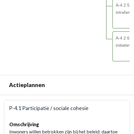
A-4.2.5 A
intrafami
A-4.2.6 F
initiatiev
Actieplannen
Terug
P-4.1 Participatie / sociale cohesie
naar
navigatie
Terug
Omschrijving
-
naar
Inwoners willen betrokken zijn bij het beleid: daartoe
BD-
navigatie