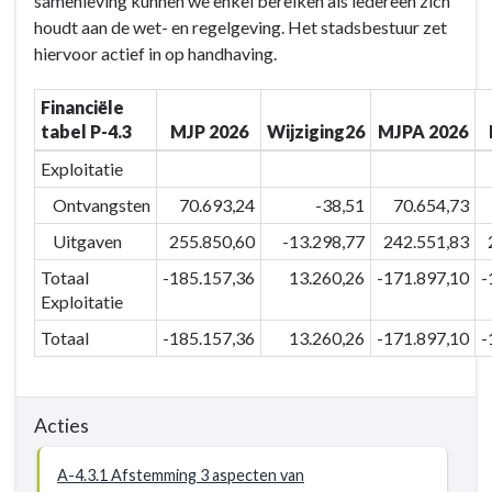
samenleving kunnen we enkel bereiken als iedereen zich
BD-
houdt aan de wet- en regelgeving. Het stadsbestuur zet
4
hiervoor actief in op handhaving.
Veilig
&
Financiële
verbonden
tabel P-4.3
MJP 2026
Wijziging26
MJPA 2026
Eeklo
-
Exploitatie
Actieplannen
Ontvangsten
70.693,24
-38,51
70.654,73
-
Uitgaven
255.850,60
-13.298,77
242.551,83
P-
4.3
Totaal
-185.157,36
13.260,26
-171.897,10
-
Handhaving
Exploitatie
Totaal
-185.157,36
13.260,26
-171.897,10
-
Acties
A-4.3.1 Afstemming 3 aspecten van