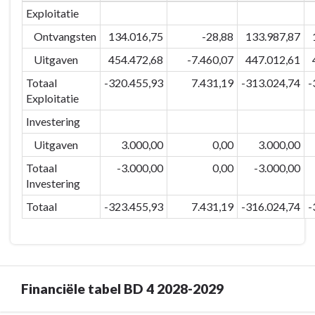
navigatie
Exploitatie
-
Ontvangsten
134.016,75
-28,88
133.987,87
BD-
4
Uitgaven
454.472,68
-7.460,07
447.012,61
Veilig
Totaal
-320.455,93
7.431,19
-313.024,74
-
&
Exploitatie
verbonden
Investering
Eeklo
-
Uitgaven
3.000,00
0,00
3.000,00
Financiële
Totaal
-3.000,00
0,00
-3.000,00
tabel
Investering
BD-
Totaal
-323.455,93
7.431,19
-316.024,74
-
4
2026-
2027
Financiële tabel BD 4 2028-2029