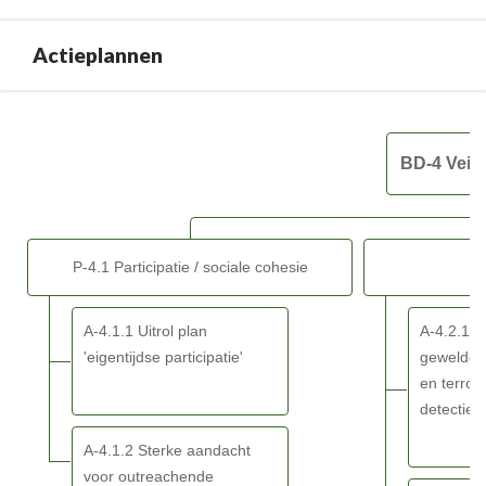
BD-
4
Actieplannen
Veilig
&
verbonden
Terug
Eeklo
naar
-
BD-4 Veil
navigatie
SDG
-
BD-
4
P-4.1 Participatie / sociale cohesie
P
Veilig
&
verbonden
A-4.1.1 Uitrol plan
A-4.2.1 E
Eeklo
'eigentijdse participatie'
gewelddad
-
en terrori
Actieplannen
detectie 
A-4.1.2 Sterke aandacht
voor outreachende