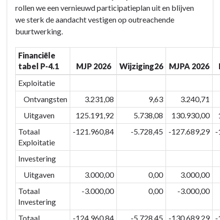
rollen we een vernieuwd participatieplan uit en blijven
4
-
we sterk de aandacht vestigen op outreachende
Veilig
BD-
buurtwerking.
&
4
verbonden
Veilig
Financiële
Eeklo
&
tabel P-4.1
MJP 2026
Wijziging26
MJPA 2026
-
verbonden
Actieplannen
Eeklo
Exploitatie
-
Ontvangsten
3.231,08
9,63
3.240,71
Actieplannen
Uitgaven
125.191,92
5.738,08
130.930,00
-
P-
Totaal
-121.960,84
-5.728,45
-127.689,29
-
4.1
Exploitatie
Participatie
Investering
/
Uitgaven
3.000,00
0,00
3.000,00
sociale
cohesie
Totaal
-3.000,00
0,00
-3.000,00
Investering
Totaal
-124.960,84
-5.728,45
-130.689,29
-