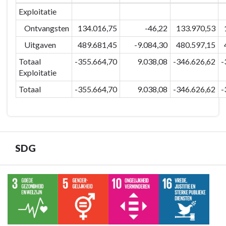
navigatie
Exploitatie
-
Ontvangsten
134.016,75
-46,22
133.970,53
BD-
4
Uitgaven
489.681,45
-9.084,30
480.597,15
Veilig
Totaal
-355.664,70
9.038,08
-346.626,62
-
&
Exploitatie
verbonden
Totaal
-355.664,70
9.038,08
-346.626,62
-
Eeklo
-
Financiële
tabel
BD
SDG
4
2030-
2031
Terug
naar
navigatie
-