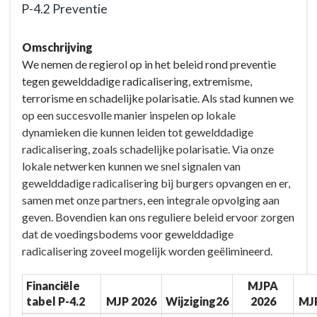
P-4.2 Preventie
Terug
Omschrijving
naar
We nemen de regierol op in het beleid rond preventie
navigatie
tegen gewelddadige radicalisering, extremisme,
-
terrorisme en schadelijke polarisatie. Als stad kunnen we
BD-
op een succesvolle manier inspelen op lokale
4
dynamieken die kunnen leiden tot gewelddadige
Veilig
radicalisering, zoals schadelijke polarisatie. Via onze
&
lokale netwerken kunnen we snel signalen van
verbonden
gewelddadige radicalisering bij burgers opvangen en er,
Eeklo
samen met onze partners, een integrale opvolging aan
-
geven. Bovendien kan ons reguliere beleid ervoor zorgen
Actieplannen
dat de voedingsbodems voor gewelddadige
-
radicalisering zoveel mogelijk worden geëlimineerd.
P-
4.2
Financiële
MJPA
Preventie
tabel P-4.2
MJP 2026
Wijziging26
2026
MJ