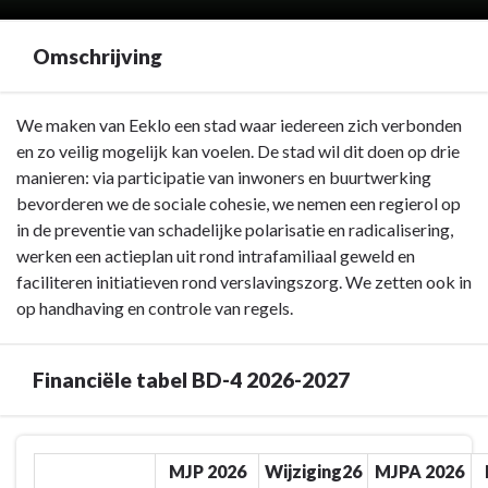
Omschrijving
Terug
We maken van Eeklo een stad waar iedereen zich verbonden
naar
en zo veilig mogelijk kan voelen. De stad wil dit doen op drie
navigatie
manieren: via participatie van inwoners en buurtwerking
-
bevorderen we de sociale cohesie, we nemen een regierol op
BD-
in de preventie van schadelijke polarisatie en radicalisering,
4
werken een actieplan uit rond intrafamiliaal geweld en
Veilig
faciliteren initiatieven rond verslavingszorg. We zetten ook in
&
op handhaving en controle van regels.
verbonden
Eeklo
Financiële tabel BD-4 2026-2027
-
Omschrijving
Terug
MJP 2026
Wijziging26
MJPA 2026
naar