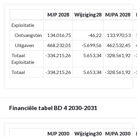
Terug
MJP 2028
Wijziging28
MJPA 2028
naar
navigatie
Exploitatie
-
Ontvangsten
134.016,75
-46,22
133.970,53
BD-
4
Uitgaven
468.232,01
-5.699,56
462.532,45
Veilig
Totaal
-334.215,26
5.653,34
-328.561,92
-
&
Exploitatie
verbonden
Totaal
-334.215,26
5.653,34
-328.561,92
-
Eeklo
-
Financiële
tabel
BD
Financiële tabel BD 4 2030-2031
4
2028-
2029
Terug
MJP 2030
Wijziging30
MJPA 2030
naar