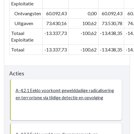
Exploitatie
Ontvangsten
60.092,43
0,00
60.092,43
60
Uitgaven
73.430,16
100,62
73.530,78
74
Totaal
-13.337,73
-100,62
-13.438,35
-14
Exploitatie
Totaal
-13.337,73
-100,62
-13.438,35
-14
Acties
A-4.2.1 Eeklo voorkomt gewelddadige radicalisering
en terrorisme via tijdige detectie en opvolging