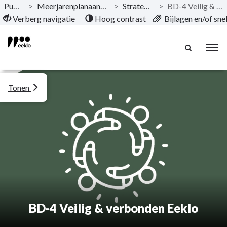
Publicaties
>
Meerjarenplanaanpassing 2026-2031 - 1
>
Strategische nota
>
BD-4 Veilig & verbonden Eeklo
Naar hoofdinhoud
Verberg navigatie
Hoog contrast
Bijlagen en/of sn
Tonen
BD-4 Veilig & verbonden Eeklo