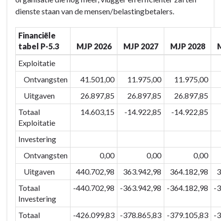
Eeklo
dienste staan van de mensen/belastingbetalers.
&
partners
Financiële
-
tabel P-5.3
MJP 2026
MJP 2027
MJP 2028
Actieplannen
-
Exploitatie
P-
Ontvangsten
41.501,00
11.975,00
11.975,00
5.3
Uitgaven
26.897,85
26.897,85
26.897,85
Hulpvaardige
dienstverlening
Totaal
14.603,15
-14.922,85
-14.922,85
Exploitatie
Investering
Ontvangsten
0,00
0,00
0,00
Uitgaven
440.702,98
363.942,98
364.182,98
3
Totaal
-440.702,98
-363.942,98
-364.182,98
-
Investering
Totaal
-426.099,83
-378.865,83
-379.105,83
-