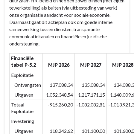
duurzaam HR-beleid en hebben zowel binnen (met eigen
partners
tewerkstelling) als buiten (via uitbesteding van werk)
-
onze organisatie aandacht voor sociale economie.
Actieplannen
Daarnaast gaat dit actieplan ook om goede interne
-
samenwerking tussen diensten, transparante
P-
communicatiekanalen en financiële en juridische
5.2
ondersteuning.
Strategisch
kapitaal
Financiële
/
tabel P-5.2
MJP 2026
MJP 2027
MJP 2028
ondersteunende
structuren
Exploitatie
Ontvangsten
137.088,34
135.088,34
134.088,
Uitgaven
1.052.348,54
1.217.171,15
1.148.009,
Totaal
-915.260,20
-1.082.082,81
-1.013.921,
Exploitatie
Investering
Uitgaven
118.242,62
101.100,00
101.600,