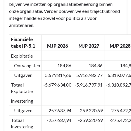
blijven we inzetten op organisatiebeheersing binnen
Eigentijds/wendbaar
BD-
onze organisatie. Verder bouwen we een traject uit rond
Eeklo
5
integer handelen zowel voor politici als voor
&
Eigentijds/wendbaar
ambtenaren.
partners
Eeklo
-
&
Financiële
Actieplannen
partners
tabel P-5.1
MJP 2026
MJP 2027
MJP 2028
-
Actieplannen
Exploitatie
-
Ontvangsten
184,86
184,86
184,
P-
Uitgaven
5.679.819,66
5.916.982,77
6.319.077,
5.1
Integer
Totaal
-5.679.634,80
-5.916.797,91
-6.318.892,
(samen)werken
Exploitatie
Investering
Uitgaven
257.637,94
259.320,69
275.472,
Totaal
-257.637,94
-259.320,69
-275.472,
Investering