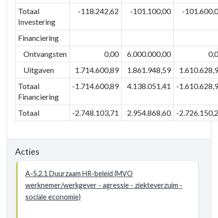
Totaal
-118.242,62
-101.100,00
-101.600,
Investering
Financiering
Ontvangsten
0,00
6.000.000,00
0,
Uitgaven
1.714.600,89
1.861.948,59
1.610.628,
Totaal
-1.714.600,89
4.138.051,41
-1.610.628,
Financiering
Totaal
-2.748.103,71
2.954.868,60
-2.726.150,
Acties
A-5.2.1 Duurzaam HR-beleid (MVO
werknemer/werkgever - agressie - ziekteverzuim -
sociale economie)