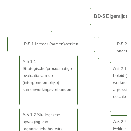
partners
Terug
-
naar
SDG
BD-5 Eigentijds
navigatie
-
BD-
5
P-5.1 Integer (samen)werken
P-5.2 S
Eigentijds/wendbaar
onderst
Eeklo
&
A-5.1.1
partners
Strategische/procesmatige
A-5.2.1 
-
evaluatie van de
beleid (
Actieplannen
(intergemeentelijke)
werkneme
samenwerkingsverbanden
agressie 
sociale 
A-5.1.2 Strategische
opvolging van
A-5.2.2 L
organisatiebeheersing
Eeklo is 