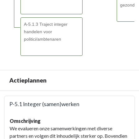
gezond be
A-5.1.3 Traject integer
handelen voor
politici/ambtenaren
Actieplannen
Terug
P-5.1 Integer (samen)werken
naar
navigatie
Terug
Omschrijving
-
naar
We evalueren onze samenwerkingen met diverse
BD-
navigatie
partners en volgen dit inhoudelijk sterker op. Bovendien
5
-