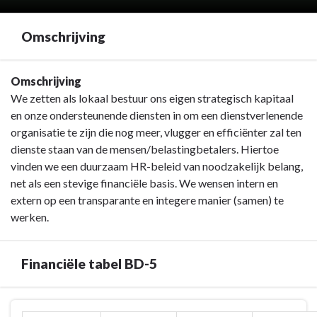
Omschrijving
Terug
Omschrijving
naar
We zetten als lokaal bestuur ons eigen strategisch kapitaal
navigatie
en onze ondersteunende diensten in om een dienstverlenende
-
organisatie te zijn die nog meer, vlugger en efficiënter zal ten
BD-
dienste staan van de mensen/belastingbetalers. Hiertoe
5
vinden we een duurzaam HR-beleid van noodzakelijk belang,
Eigentijds/wendbaar
net als een stevige financiële basis. We wensen intern en
Eeklo
extern op een transparante en integere manier (samen) te
&
werken.
partners
-
Financiële tabel BD-5
Omschrijving
Terug