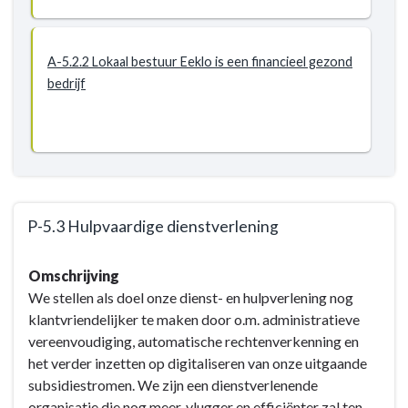
A-5.2.2 Lokaal bestuur Eeklo is een financieel gezond
bedrijf
P-5.3 Hulpvaardige dienstverlening
Terug
Omschrijving
naar
We stellen als doel onze dienst- en hulpverlening nog
navigatie
klantvriendelijker te maken door o.m. administratieve
-
vereenvoudiging, automatische rechtenverkenning en
BD-
het verder inzetten op digitaliseren van onze uitgaande
5
subsidiestromen. We zijn een dienstverlenende
Eigentijds/wendbaar
organisatie die nog meer, vlugger en efficiënter zal ten