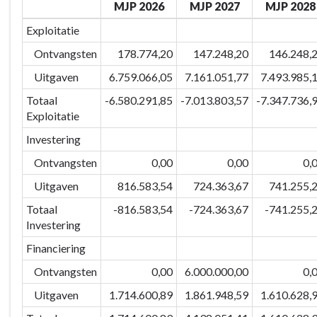
MJP 2026
MJP 2027
MJP 2028
naar
navigatie
Exploitatie
-
Ontvangsten
178.774,20
147.248,20
146.248,
BD-
5
Uitgaven
6.759.066,05
7.161.051,77
7.493.985,
Eigentijds/wendbaar
Totaal
-6.580.291,85
-7.013.803,57
-7.347.736,
Eeklo
Exploitatie
&
Investering
partners
-
Ontvangsten
0,00
0,00
0,
Financiële
Uitgaven
816.583,54
724.363,67
741.255,
tabel
Totaal
-816.583,54
-724.363,67
-741.255,
BD-
Investering
5
Financiering
Ontvangsten
0,00
6.000.000,00
0,
Uitgaven
1.714.600,89
1.861.948,59
1.610.628,