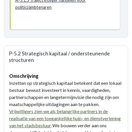
A-5.1.3 Traject integer handelen voor
politici/ambtenaren
P-5.2 Strategisch kapitaal / ondersteunende
structuren
Terug
Omschrijving
naar
Inzetten op strategisch kapitaal betekent dat een lokaal
navigatie
bestuur bewust investeert in kennis, vaardigheden,
-
partnerschappen en langetermijnvisie die nodig zijn om
BD-
maatschappelijke uitdagingen aan te pakken.
5
Vrijwilligers zien we als belangrijke partners in de
Eigentijds/wendbaar
realisatie van een toegankelijke hulp- en dienstverlening
Eeklo
van het stadsbestuur
. We bouwen verder aan ons
&