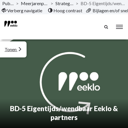
Publicaties
>
Meerjarenplan 2026-2031
>
Strategische nota
>
BD-5 Eigentijds/wendbaar Eeklo & partners
Naar hoofdinhoud
Verberg navigatie
Hoog contrast
Bijlagen en/of sn
Tonen
BD-5 Eigentijds/wendbaar Eeklo &
partners