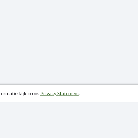
ormatie kijk in ons
Privacy Statement
.
atiedatum: 10-06-2024
ctgegevens
y Statement
p