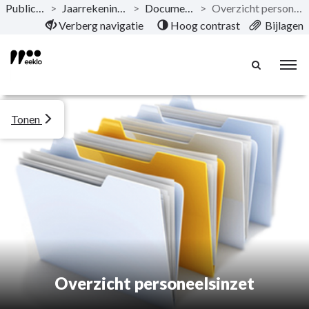
Publicaties
>
Jaarrekening 2023
>
Documentatie
>
Overzicht personeelsinzet
Naar hoofdinhoud
Verberg navigatie
Hoog contrast
Bijlagen
Tonen
Overzicht personeelsinzet