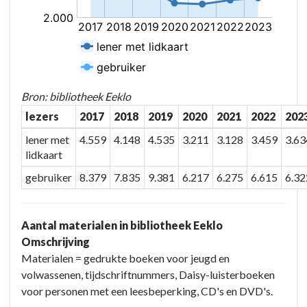
Bron: bibliotheek Eeklo
lezers
2017
2018
2019
2020
2021
2022
202
lener met
4.559
4.148
4.535
3.211
3.128
3.459
3.63
lidkaart
gebruiker
8.379
7.835
9.381
6.217
6.275
6.615
6.32
Aantal materialen in bibliotheek Eeklo
Omschrijving
Materialen = gedrukte boeken voor jeugd en
volwassenen, tijdschriftnummers, Daisy-luisterboeken
voor personen met een leesbeperking, CD's en DVD's.