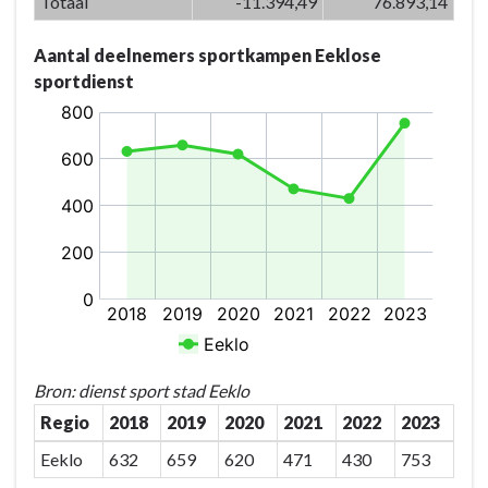
Totaal
-11.394,49
76.893,14
versterken
we
Aantal deelnemers sportkampen Eeklose
de
sportdienst
identiteit
van
Eeklo
-
Actieplannen
-
P-
07.03:
De
sportsites
worden
als
Bron: dienst sport stad Eeklo
'themahub'
Regio
2018
2019
2020
2021
2022
2023
verder
uitgebouwd
Eeklo
632
659
620
471
430
753