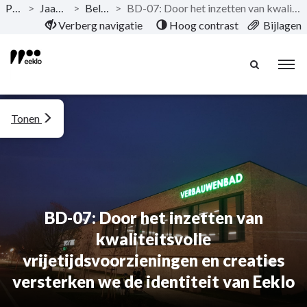
Publicaties
>
Jaarrekening 2023
>
Beleidsevaluatie
>
BD-07: Door het inzetten van kwaliteitsvolle vrijetijdsvoorzieningen en creaties versterken we de identiteit van Eeklo
Naar hoofdinhoud
Verberg navigatie
Hoog contrast
Bijlagen
Tonen
BD-07: Door het inzetten van
kwaliteitsvolle
vrijetijdsvoorzieningen en creaties
versterken we de identiteit van Eeklo