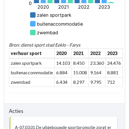
Bron: dienst sport stad Eeklo - Farys
verhuur sport
2020
2021
2022
2023
zalen sportpark
14.103
8.450
23.360
24.476
buitenaccommodatie
6.884
15.008
9.164
8.881
zwembad
6.434
8.297
9.795
712
Acties
A-07.03.01 De uitgebouwde sportpromotie zorgt er