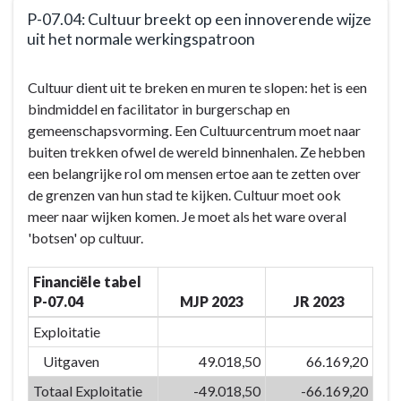
P-07.04: Cultuur breekt op een innoverende wijze
uit het normale werkingspatroon
Terug
Cultuur dient uit te breken en muren te slopen: het is een
naar
bindmiddel en facilitator in burgerschap en
navigatie
gemeenschapsvorming. Een Cultuurcentrum moet naar
-
buiten trekken ofwel de wereld binnenhalen. Ze hebben
BD-
een belangrijke rol om mensen ertoe aan te zetten over
07:
de grenzen van hun stad te kijken. Cultuur moet ook
Door
meer naar wijken komen. Je moet als het ware overal
het
'botsen' op cultuur.
inzetten
van
Financiële tabel
kwaliteitsvolle
P-07.04
MJP 2023
JR 2023
vrijetijdsvoorzieningen
en
Exploitatie
creaties
Uitgaven
49.018,50
66.169,20
versterken
Totaal Exploitatie
-49.018,50
-66.169,20
we