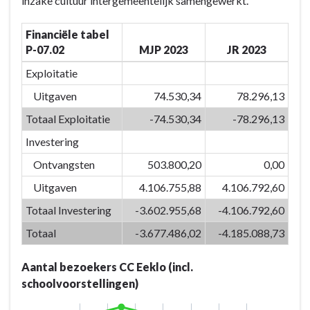
inzake cultuur intergemeentelijk samengewerkt.
het
inzetten
Financiële tabel
van
P-07.02
MJP 2023
JR 2023
kwaliteitsvolle
vrijetijdsvoorzieningen
Exploitatie
en
Uitgaven
74.530,34
78.296,13
creaties
Totaal Exploitatie
-74.530,34
-78.296,13
versterken
we
Investering
de
Ontvangsten
503.800,20
0,00
identiteit
Uitgaven
4.106.755,88
4.106.792,60
van
Eeklo
Totaal Investering
-3.602.955,68
-4.106.792,60
-
Totaal
-3.677.486,02
-4.185.088,73
Actieplannen
-
Aantal bezoekers CC Eeklo (incl.
P-
schoolvoorstellingen)
07.02:
De