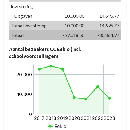
de
Investering
identiteit
Uitgaven
10.000,00
14.695,77
van
Totaal Investering
-10.000,00
-14.695,77
Eeklo
-
Totaal
-59.018,50
-80.864,97
Actieplannen
-
Aantal bezoekers CC Eeklo (incl.
P-
schoolvoorstellingen)
07.04:
Cultuur
breekt
op
een
innoverende
wijze
uit
het
normale