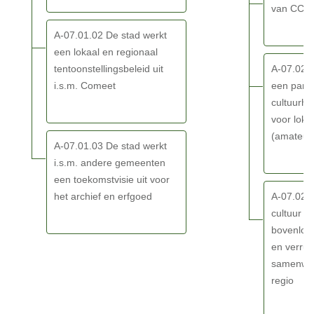
SDG
en
van CC D
creaties
A-07.01.02 De stad werkt
versterken
een lokaal en regionaal
we
tentoonstellingsbeleid uit
A-07.02.0
de
i.s.m. Comeet
een parti
identiteit
cultuurh
van
voor loka
Eeklo
(amateur
-
A-07.01.03 De stad werkt
Actieplannen
i.s.m. andere gemeenten
een toekomstvisie uit voor
het archief en erfgoed
A-07.02.0
cultuur ze
bovenloka
en verrui
samenwer
regio