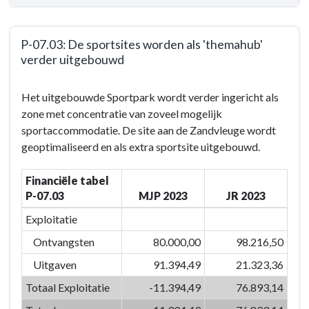
P-07.03: De sportsites worden als 'themahub'
verder uitgebouwd
Terug
Het uitgebouwde Sportpark wordt verder ingericht als
naar
zone met concentratie van zoveel mogelijk
navigatie
sportaccommodatie. De site aan de Zandvleuge wordt
-
geoptimaliseerd en als extra sportsite uitgebouwd.
BD-
07:
Financiële tabel
Door
P-07.03
MJP 2023
JR 2023
het
inzetten
Exploitatie
van
Ontvangsten
80.000,00
98.216,50
kwaliteitsvolle
Uitgaven
91.394,49
21.323,36
vrijetijdsvoorzieningen
en
Totaal Exploitatie
-11.394,49
76.893,14
creaties