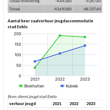
Totaal Investering
-4.643,80
-9.287,60
creaties
versterken
Totaal
-43.693,80
-48.337,60
we
de
Aantal keer zaalverhuur jeugdaccommodatie
identiteit
stad Eeklo
van
Eeklo
-
Actieplannen
-
P-
07.05:
De
jeugd
krijgt
kansen
om
Bron: dienst jeugd stad Eeklo
zichzelf
verhuur jeugd
2021
2022
2023
te