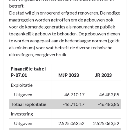
07:
navigatie
betreft.
Door
-
De stad wil zijn onroerend erfgoed renoveren. De nodige
het
BD-
maatregelen worden getroffen om de gebouwen ook
inzetten
07:
voor de komende generaties als monument en publiek
van
Door
toegankelijk gebouw te behouden. De gebouwen dienen
kwaliteitsvolle
het
te worden aangepast aan de hedendaagse normen (geldt
vrijetijdsvoorzieningen
inzetten
als minimum) voor wat betreft de diverse technische
en
van
uitrustingen, energieverbruik ....
creaties
kwaliteitsvolle
versterken
vrijetijdsvoorzieningen
Financiële tabel
we
en
P-07.01
MJP 2023
JR 2023
de
creaties
identiteit
versterken
Exploitatie
van
we
Uitgaven
46.710,17
46.483,85
Eeklo
de
Totaal Exploitatie
-46.710,17
-46.483,85
-
identiteit
Actieplannen
van
Investering
Eeklo
Uitgaven
2.525.063,52
2.525.063,52
-