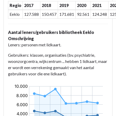
Regio
2017
2018
2019
2020
2021
20
Eeklo
127.588
150.457
171.681
92.561
124.248
12
Aantal leners/gebruikers bibliotheek Eeklo
Omschrijving
Leners: personen met lidkaart.
Gebruikers: klassen, organisaties (bv. psychiatrie,
woonzorgcentra, wijkcentrum ... hebben 1 lidkaart, maar
er wordt een verrekening gemaakt van het aantal
gebruikers voor die ene lidkaart).