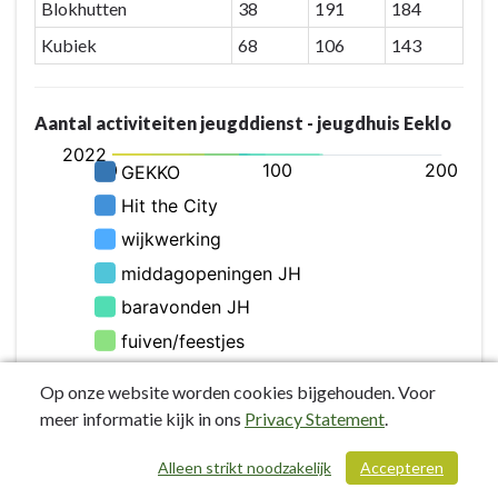
Blokhutten
38
191
184
zijn
en
Kubiek
68
106
143
te
experimenteren
Aantal activiteiten jeugddienst - jeugdhuis Eeklo
Op onze website worden cookies bijgehouden. Voor
meer informatie kijk in ons
Privacy Statement
.
Bron: dienst jeugd stad Eeklo
Alleen strikt noodzakelijk
Accepteren
/ 321
jeugdactiviteit
2022
2023