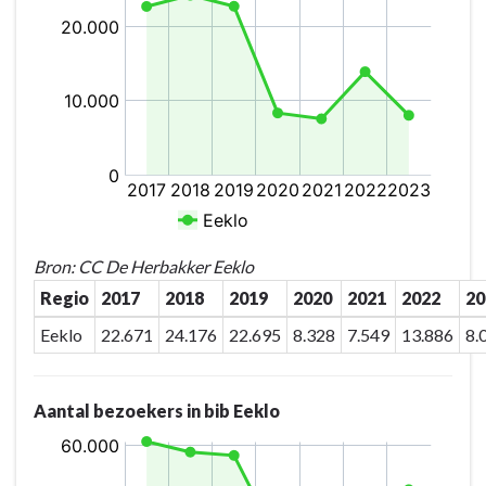
ABC-
site
is
het
fysieke
en
inhoudelijke
knooppunt
van
cultuur
Bron: CC De Herbakker Eeklo
en
Regio
2017
2018
2019
2020
2021
2022
20
kunstbeleving
in
Eeklo
22.671
24.176
22.695
8.328
7.549
13.886
8.
het
Meetjesland
Aantal bezoekers in bib Eeklo