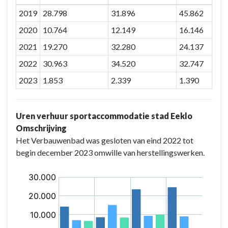
2019
28.798
31.896
45.862
2020
10.764
12.149
16.146
2021
19.270
32.280
24.137
2022
30.963
34.520
32.747
2023
1.853
2.339
1.390
Uren verhuur sportaccommodatie stad Eeklo
Omschrijving
Het Verbauwenbad was gesloten van eind 2022 tot
begin december 2023 omwille van herstellingswerken.