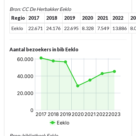
werkingspatroon
Bron: CC De Herbakker Eeklo
Regio
2017
2018
2019
2020
2021
2022
20
Eeklo
22.671
24.176
22.695
8.328
7.549
13.886
8.
Aantal bezoekers in bib Eeklo
Bron: bibliotheek Eeklo