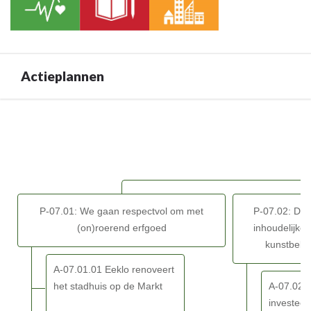
navigatie
BD-
-
07
BD-
07:
Door
Actieplannen
het
inzetten
van
Terug
kwaliteitsvolle
naar
vrijetijdsvoorzieningen
navigatie
en
-
creaties
BD-
versterken
07:
P-07.01: We gaan respectvol om met
P-07.02: De A
we
Door
(on)roerend erfgoed
inhoudelijke
de
het
kunstbelev
identiteit
inzetten
van
van
A-07.01.01 Eeklo renoveert
Eeklo
kwaliteitsvolle
het stadhuis op de Markt
A-07.02.
-
vrijetijdsvoorzieningen
investeer