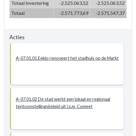
Totaal Investering
-2.525.063,52
-2.525.063,52
Actieplannen
-
Totaal
-2.571.773,69
-2.571.547,37
P-
07.01:
We
Acties
gaan
respectvol
om
A-07.01.01 Eeklo renoveert het stadhuis op de Markt
met
(on)roerend
erfgoed
A-07.01.02 De stad werkt een lokaal en regionaal
tentoonstellingsbeleid uit i.s.m. Comeet