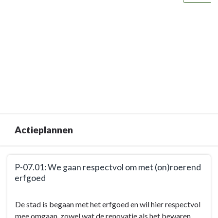
Actieplannen
Terug
P-07.01: We gaan respectvol om met (on)roerend
naar
erfgoed
navigatie
-
Terug
De stad is begaan met het erfgoed en wil hier respectvol
BD-
naar
mee omgaan, zowel wat de renovatie als het bewaren