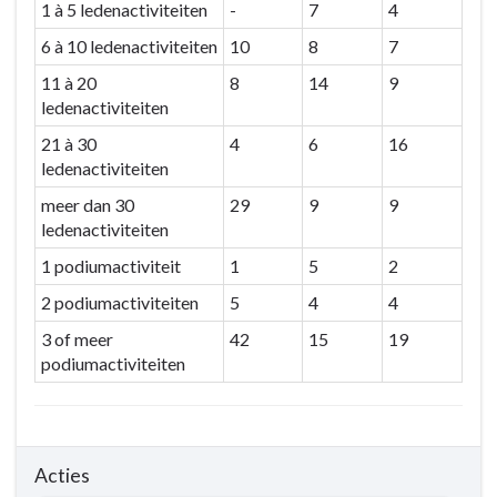
1 à 5 ledenactiviteiten
-
7
4
6 à 10 ledenactiviteiten
10
8
7
11 à 20
8
14
9
ledenactiviteiten
21 à 30
4
6
16
ledenactiviteiten
meer dan 30
29
9
9
ledenactiviteiten
1 podiumactiviteit
1
5
2
2 podiumactiviteiten
5
4
4
3 of meer
42
15
19
podiumactiviteiten
Acties