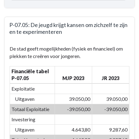
P-07.05: De jeugd krijgt kansen om zichzelf te zijn
en te experimenteren
Terug
De stad geeft mogelijkheden (fysiek en financieel) om
naar
plekken te creëren voor jongeren.
navigatie
-
Financiële tabel
BD-
P-07.05
MJP 2023
JR 2023
07:
Door
Exploitatie
het
Uitgaven
39.050,00
39.050,00
inzetten
Totaal Exploitatie
-39.050,00
-39.050,00
van
kwaliteitsvolle
Investering
vrijetijdsvoorzieningen
Uitgaven
4.643,80
9.287,60
en