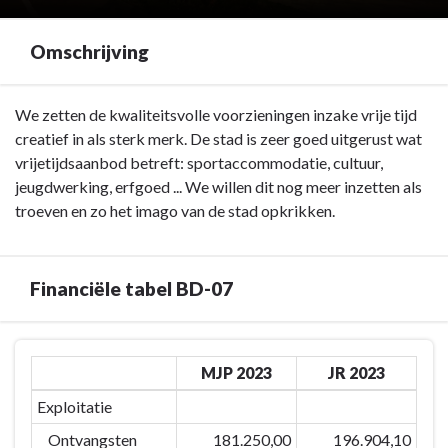
Omschrijving
Terug
We zetten de kwaliteitsvolle voorzieningen inzake vrije tijd
naar
creatief in als sterk merk. De stad is zeer goed uitgerust wat
navigatie
vrijetijdsaanbod betreft: sportaccommodatie, cultuur,
-
jeugdwerking, erfgoed ... We willen dit nog meer inzetten als
BD-
troeven en zo het imago van de stad opkrikken.
07:
Door
het
Financiële tabel BD-07
inzetten
van
Terug
kwaliteitsvolle
MJP 2023
JR 2023
naar
vrijetijdsvoorzieningen
navigatie
en
Exploitatie
-
creaties
Ontvangsten
181.250,00
196.904,10
BD-