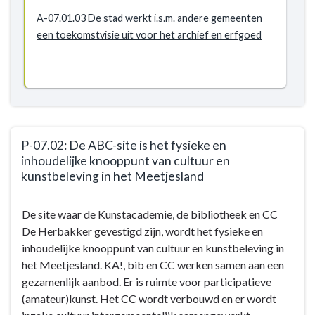
A-07.01.03 De stad werkt i.s.m. andere gemeenten
een toekomstvisie uit voor het archief en erfgoed
P-07.02: De ABC-site is het fysieke en
inhoudelijke knooppunt van cultuur en
kunstbeleving in het Meetjesland
Terug
De site waar de Kunstacademie, de bibliotheek en CC
naar
De Herbakker gevestigd zijn, wordt het fysieke en
navigatie
inhoudelijke knooppunt van cultuur en kunstbeleving in
-
het Meetjesland. KA!, bib en CC werken samen aan een
BD-
gezamenlijk aanbod. Er is ruimte voor participatieve
07:
(amateur)kunst. Het CC wordt verbouwd en er wordt
Door