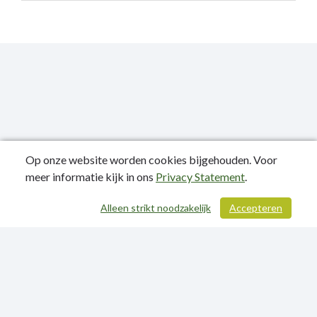
Op onze website worden cookies bijgehouden. Voor
meer informatie kijk in ons
Privacy Statement
.
Publicatiedatum: 10-06-2024
Alleen strikt noodzakelijk
Accepteren
/ 321
Contactgegevens
Privacy Statement
Sitemap