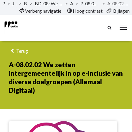
Publicaties
>
Jaarrekening 2023
>
Beleidsevaluatie
>
BD-08: We zetten kwaliteitsvolle voorzieningen inzake onderwijs in om alle talenten te ontwikkelen in een open samenleving
>
Actieplannen
>
P-08.02: De stad heeft binnen leren en onderwijs aandacht voor specifieke doelgroepen
>
A-08.02.02 We zetten intergemeentelijk in op e-inclusie van diverse doelgroepen (Allemaal Digitaal)
Naar hoofdinhoud
Verberg navigatie
Hoog contrast
Bijlagen
Terug
A-08.02.02 We zetten
intergemeentelijk in op e-inclusie van
diverse doelgroepen (Allemaal
Digitaal)