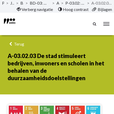
Publicaties
>
Jaarrekening 2023
>
Beleidsevaluatie
>
BD-03: We zijn als duurzame klimaatstad voorbeeld in milieubescherming en anticipatie op klimaatverandering
>
Actieplannen
>
P-03.02: Het lokaal bestuur is voorbeeld in gedrags- en mentaliteitswijziging inzake milieu-/klimaatdoelen
>
A-03.02.03 De stad stimuleert bedrijven, inwoners en scholen in het behalen van de duurzaamheidsdoelstellingen
Naar hoofdinhoud
Verberg navigatie
Hoog contrast
Bijlagen
Terug
A-03.02.03 De stad stimuleert
bedrijven, inwoners en scholen in het
behalen van de
duurzaamheidsdoelstellingen