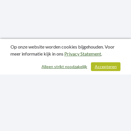
Op onze website worden cookies bijgehouden. Voor
meer informatie kijk in ons
Privacy Statement
.
Publicatiedatum: 10-06-2024
Alleen strikt noodzakelijk
Accepteren
/ 321
Contactgegevens
Privacy Statement
Sitemap