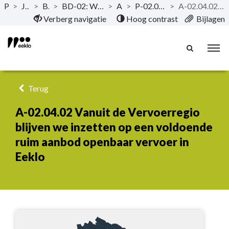
Publicaties
>
Jaarrekening 2023
>
Beleidsevaluatie
>
BD-02: We bouwen aan een verkeersveilige stad om Eeklo meer (be)leefbaar te maken voor iedereen
>
Actieplannen
>
P-02.04: We faciliteren de 'Modal Shift' (veranderingen in vervoerswijze)
>
A-02.04.02 Vanuit de Vervoerregio blijven we inzetten op een voldoende ruim aanbod openbaar vervoer in Eeklo
Naar hoofdinhoud
Verberg navigatie
Hoog contrast
Bijlagen
Terug
A-02.04.02 Vanuit de Vervoerregio
blijven we inzetten op een voldoende
ruim aanbod openbaar vervoer in
Eeklo