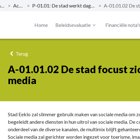
BD-01: We garanderen dienst- en hulpverlening die voldoet aan de verwachtingen van de klant
>
Actieplannen
>
P-01.01: De stad werkt dagelijks aan een positief imago via diverse kanalen
>
Home
Beleidsevaluatie
Financiële nota'
Terug
A-01.01.02 De stad focust zi
media
Stad Eeklo zal slimmer gebruik maken van sociale media om zo
begeleidt andere diensten in hun uitrol van sociale media. De
onderdeel van de diverse kanalen, de multimix blijft gehantee
Sociale media zal gerichter worden ingezet voor toerisme, im