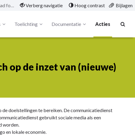
A-01.01.02 De stad focust zich op de inzet van (nieuwe) media
Verberg navigatie
Hoog contrast
Bijlagen
s
Toelichting
Documentatie
Acties
ch op de inzet van (nieuwe)
 de doelstellingen te bereiken. De communicatiedienst
 communicatiedienst gebruikt sociale media als een
rd worden.
ago en lokale economie.