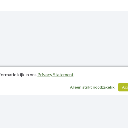
ormatie kijk in ons
Privacy Statement
.
atiedatum: 10-06-2024
Alleen strikt noodzakelijk
Ac
ctgegevens
y Statement
p