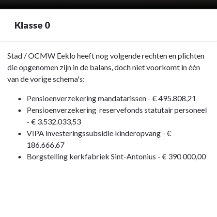
Klasse 0
Terug
Stad / OCMW Eeklo heeft nog volgende rechten en plichten
naar
die opgenomen zijn in de balans, doch niet voorkomt in één
navigatie
van de vorige schema's:
-
Pensioenverzekering mandatarissen - € 495.808,21
Rechten
Pensioenverzekering reservefonds statutair personeel
en
- € 3.532.033,53
plichten
VIPA investeringssubsidie kinderopvang - €
die
186.666,67
zijn
Borgstelling kerkfabriek Sint-Antonius - € 390 000,00
opgenomen
in
de
balans
(klasse