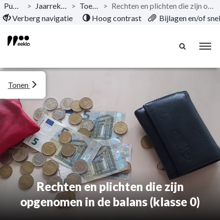
Publicaties
>
Jaarrekening 2025
>
Toelichting
>
Rechten en plichten die zijn opgenomen in de balans (klasse 0)
Naar hoofdinhoud
Verberg navigatie
Hoog contrast
Bijlagen en/of sn
Tonen
Rechten en plichten die zijn
opgenomen in de balans (klasse 0)