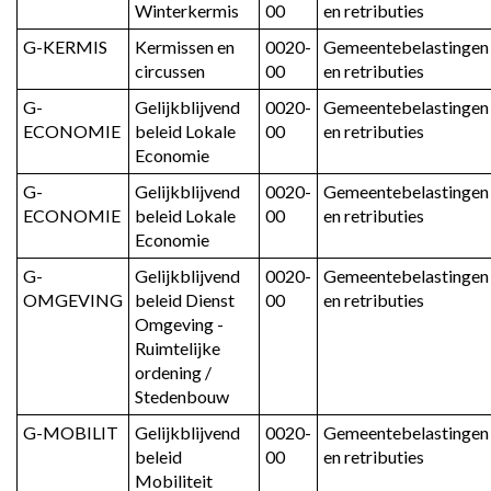
Winterkermis
00
en retributies
G-KERMIS
Kermissen en 
0020-
Gemeentebelastingen 
circussen
00
en retributies
G-
Gelijkblijvend 
0020-
Gemeentebelastingen 
ECONOMIE
beleid Lokale 
00
en retributies
Economie
G-
Gelijkblijvend 
0020-
Gemeentebelastingen 
ECONOMIE
beleid Lokale 
00
en retributies
Economie
G-
Gelijkblijvend 
0020-
Gemeentebelastingen 
OMGEVING
beleid Dienst 
00
en retributies
Omgeving - 
Ruimtelijke 
ordening / 
Stedenbouw
G-MOBILIT
Gelijkblijvend 
0020-
Gemeentebelastingen 
beleid 
00
en retributies
Mobiliteit