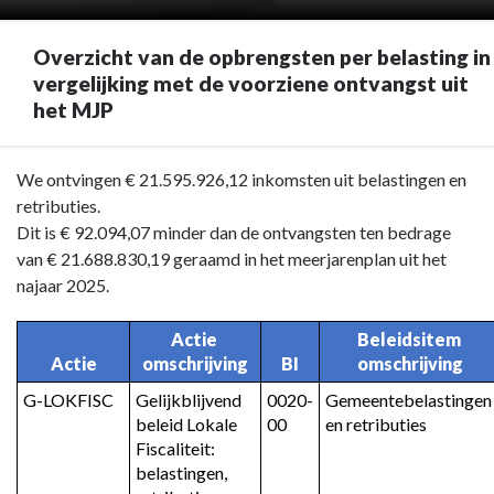
Overzicht van de opbrengsten per belasting in
vergelijking met de voorziene ontvangst uit
het MJP
Terug
We ontvingen € 21.595.926,12 inkomsten uit belastingen en
naar
retributies.
navigatie
Dit is € 92.094,07 minder dan de ontvangsten ten bedrage
-
van € 21.688.830,19 geraamd in het meerjarenplan uit het
Overzicht
najaar 2025.
opbrengsten
per
Actie 
Beleidsitem 
belasting/retributie
Actie
omschrijving
BI
omschrijving
-
G-LOKFISC
Gelijkblijvend 
0020-
Gemeentebelastingen 
Overzicht
beleid Lokale 
00
en retributies
van
Fiscaliteit: 
de
belastingen, 