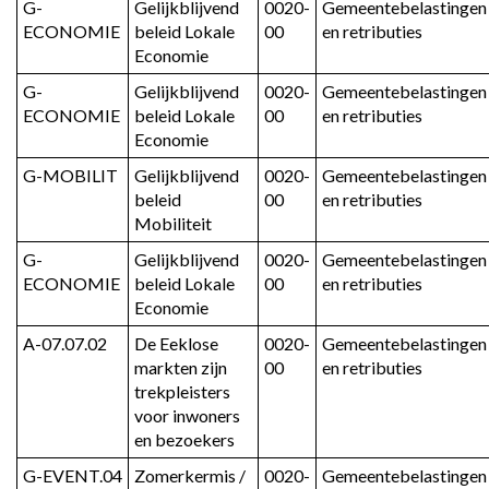
G-
Gelijkblijvend 
0020-
Gemeentebelastingen 
ECONOMIE
beleid Lokale 
00
en retributies
Economie
G-
Gelijkblijvend 
0020-
Gemeentebelastingen 
ECONOMIE
beleid Lokale 
00
en retributies
Economie
G-MOBILIT
Gelijkblijvend 
0020-
Gemeentebelastingen 
beleid 
00
en retributies
Mobiliteit
G-
Gelijkblijvend 
0020-
Gemeentebelastingen 
ECONOMIE
beleid Lokale 
00
en retributies
Economie
A-07.07.02
De Eeklose 
0020-
Gemeentebelastingen 
markten zijn 
00
en retributies
trekpleisters 
voor inwoners 
en bezoekers
G-EVENT.04
Zomerkermis / 
0020-
Gemeentebelastingen 