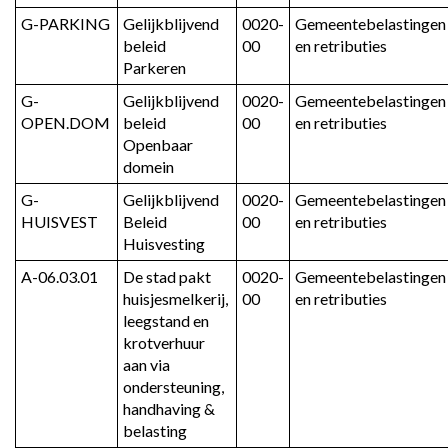
G-PARKING
Gelijkblijvend 
0020-
Gemeentebelastingen 
beleid 
00
en retributies
Parkeren
G-
Gelijkblijvend 
0020-
Gemeentebelastingen 
OPEN.DOM
beleid 
00
en retributies
Openbaar 
domein
G-
Gelijkblijvend 
0020-
Gemeentebelastingen 
HUISVEST
Beleid 
00
en retributies
Huisvesting
A-06.03.01
De stad pakt 
0020-
Gemeentebelastingen 
huisjesmelkerij, 
00
en retributies
leegstand en 
krotverhuur 
aan via 
ondersteuning, 
handhaving & 
belasting