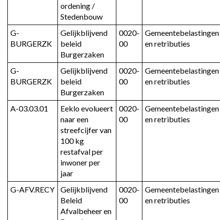
ordening / 
Stedenbouw
G-
Gelijkblijvend 
0020-
Gemeentebelastingen 
BURGERZK
beleid 
00
en retributies
Burgerzaken
G-
Gelijkblijvend 
0020-
Gemeentebelastingen 
BURGERZK
beleid 
00
en retributies
Burgerzaken
A-03.03.01
Eeklo evolueert 
0020-
Gemeentebelastingen 
naar een 
00
en retributies
streefcijfer van 
100 kg 
restafval per 
inwoner per 
jaar
G-AFV.RECY
Gelijkblijvend 
0020-
Gemeentebelastingen 
Beleid 
00
en retributies
Afvalbeheer en 