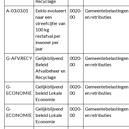
Recyclage
A-03.03.01
Eeklo evolueert 
0020-
Gemeentebelastingen 
naar een 
00
en retributies
streefcijfer van 
100 kg 
restafval per 
inwoner per 
jaar
G-AFV.RECY
Gelijkblijvend 
0020-
Gemeentebelastingen 
Beleid 
00
en retributies
Afvalbeheer en 
Recyclage
G-
Gelijkblijvend 
0020-
Gemeentebelastingen 
ECONOMIE
beleid Lokale 
00
en retributies
Economie
G-
Gelijkblijvend 
0020-
Gemeentebelastingen 
ECONOMIE
beleid Lokale 
00
en retributies
Economie