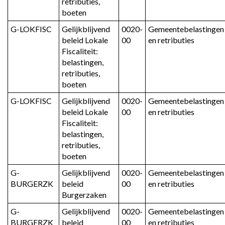
opbrengsten
retributies, 
boeten
per
belasting
G-LOKFISC
Gelijkblijvend 
0020-
Gemeentebelastingen 
in
beleid Lokale 
00
en retributies
vergelijking
Fiscaliteit: 
met
belastingen, 
de
retributies, 
boeten
voorziene
ontvangst
G-LOKFISC
Gelijkblijvend 
0020-
Gemeentebelastingen 
uit
beleid Lokale 
00
en retributies
het
Fiscaliteit: 
MJP
belastingen, 
retributies, 
boeten
G-
Gelijkblijvend 
0020-
Gemeentebelastingen 
BURGERZK
beleid 
00
en retributies
Burgerzaken
G-
Gelijkblijvend 
0020-
Gemeentebelastingen 
BURGERZK
beleid 
00
en retributies