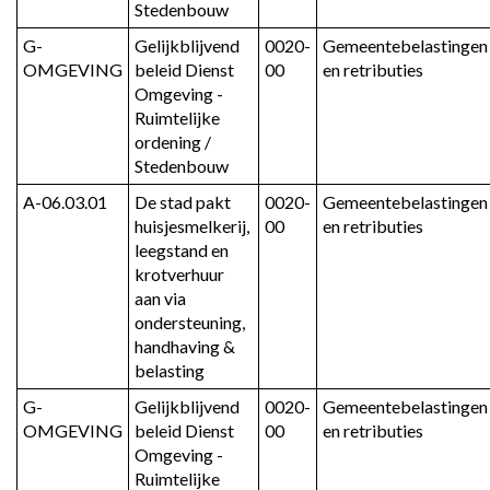
Stedenbouw
G-
Gelijkblijvend 
0020-
Gemeentebelastingen 
OMGEVING
beleid Dienst 
00
en retributies
Omgeving - 
Ruimtelijke 
ordening / 
Stedenbouw
A-06.03.01
De stad pakt 
0020-
Gemeentebelastingen 
huisjesmelkerij, 
00
en retributies
leegstand en 
krotverhuur 
aan via 
ondersteuning, 
handhaving & 
belasting
G-
Gelijkblijvend 
0020-
Gemeentebelastingen 
OMGEVING
beleid Dienst 
00
en retributies
Omgeving - 
Ruimtelijke 