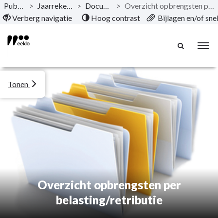
Publicaties
>
Jaarrekening 2025
>
Documentatie
>
Overzicht opbrengsten per belasting/retributie
Naar hoofdinhoud
Verberg navigatie
Hoog contrast
Bijlagen en/of sn
Tonen
Overzicht opbrengsten per
belasting/retributie