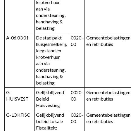
krotverhuur 
aan via 
ondersteuning, 
handhaving & 
belasting
A-06.03.01
De stad pakt 
0020-
Gemeentebelastingen 
huisjesmelkerij, 
00
en retributies
leegstand en 
krotverhuur 
aan via 
ondersteuning, 
handhaving & 
belasting
G-
Gelijkblijvend 
0020-
Gemeentebelastingen 
HUISVEST
Beleid 
00
en retributies
Huisvesting
G-LOKFISC
Gelijkblijvend 
0020-
Gemeentebelastingen 
beleid Lokale 
00
en retributies
Fiscaliteit: 