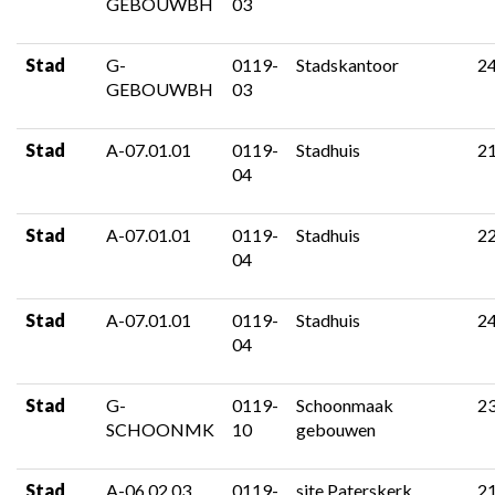
GEBOUWBH
03
Stad
G-
0119-
Stadskantoor
2
GEBOUWBH
03
Stad
A-07.01.01
0119-
Stadhuis
2
04
Stad
A-07.01.01
0119-
Stadhuis
2
04
Stad
A-07.01.01
0119-
Stadhuis
2
04
Stad
G-
0119-
Schoonmaak
2
SCHOONMK
10
gebouwen
Stad
A-06.02.03
0119-
site Paterskerk
2