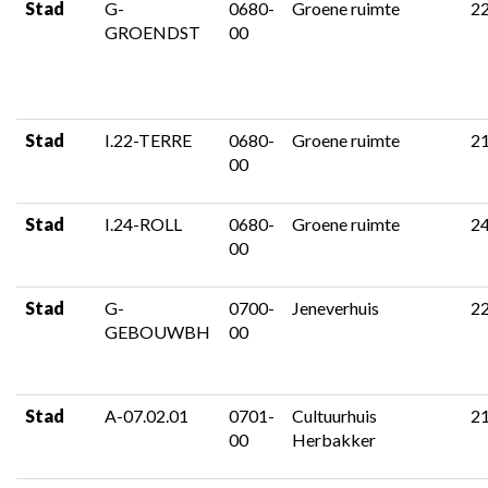
Stad
G-
0680-
Groene ruimte
2
GROENDST
00
Stad
I.22-TERRE
0680-
Groene ruimte
2
00
Stad
I.24-ROLL
0680-
Groene ruimte
2
00
Stad
G-
0700-
Jeneverhuis
2
GEBOUWBH
00
Stad
A-07.02.01
0701-
Cultuurhuis
2
00
Herbakker