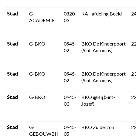
Stad
G-
0820-
KA - afdeling Beeld
2
ACADEMIE
03
Stad
G-BKO
0945-
BKO De Kinderpoort
2
02
(Sint-Antonius)
Stad
G-BKO
0945-
BKO De Kinderpoort
2
02
(Sint-Antonius)
Stad
G-BKO
0945-
BKO @Bij (Sint-
2
03
Jozef)
Stad
G-
0945-
BKO Zuiderzon
2
GEBOUWBH
05