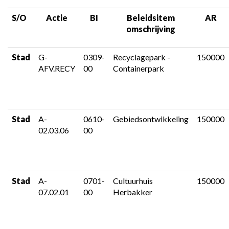
-
Overzicht
S/O
Actie
BI
Beleidsitem
AR
van
omschrijving
niet-
aangewende
Stad
G-
0309-
Recyclagepark -
150000
kredieten
AFV.RECY
00
Containerpark
overgedragen
naar
het
volgende
Stad
A-
0610-
Gebiedsontwikkeling
150000
boekjaar
02.03.06
00
Stad
A-
0701-
Cultuurhuis
150000
07.02.01
00
Herbakker