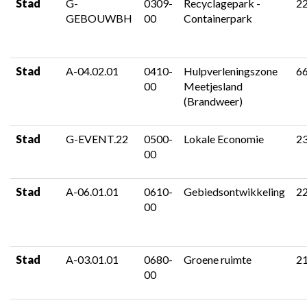
Stad
G-
0309-
Recyclagepark -
2
GEBOUWBH
00
Containerpark
Stad
A-04.02.01
0410-
Hulpverleningszone
6
00
Meetjesland
(Brandweer)
Stad
G-EVENT.22
0500-
Lokale Economie
2
00
Stad
A-06.01.01
0610-
Gebiedsontwikkeling
2
00
Stad
A-03.01.01
0680-
Groene ruimte
2
00