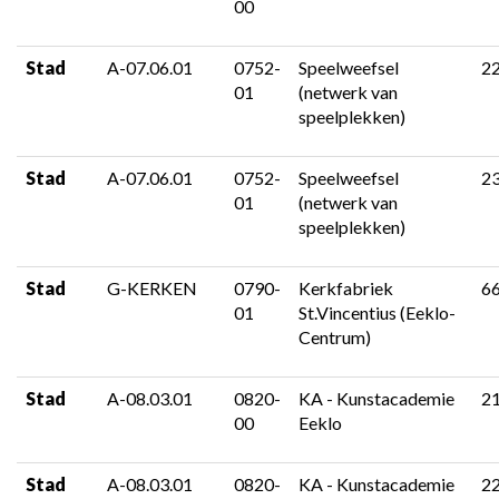
00
Stad
A-07.06.01
0752-
Speelweefsel
2
01
(netwerk van
speelplekken)
Stad
A-07.06.01
0752-
Speelweefsel
2
01
(netwerk van
speelplekken)
Stad
G-KERKEN
0790-
Kerkfabriek
6
01
St.Vincentius (Eeklo-
Centrum)
Stad
A-08.03.01
0820-
KA - Kunstacademie
2
00
Eeklo
Stad
A-08.03.01
0820-
KA - Kunstacademie
2