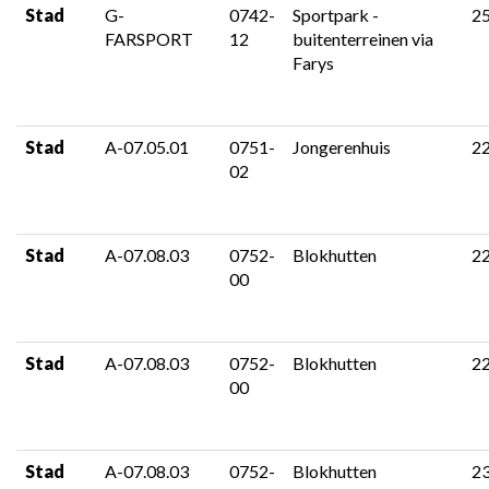
Stad
G-
0742-
Sportpark -
2
FARSPORT
12
buitenterreinen via
Farys
Stad
A-07.05.01
0751-
Jongerenhuis
2
02
Stad
A-07.08.03
0752-
Blokhutten
2
00
Stad
A-07.08.03
0752-
Blokhutten
2
00
Stad
A-07.08.03
0752-
Blokhutten
2