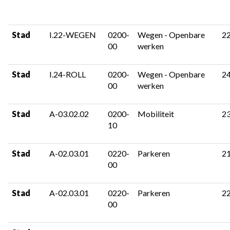
Stad
I.22-WEGEN
0200-
Wegen - Openbare
2
00
werken
Stad
I.24-ROLL
0200-
Wegen - Openbare
2
00
werken
Stad
A-03.02.02
0200-
Mobiliteit
2
10
Stad
A-02.03.01
0220-
Parkeren
2
00
Stad
A-02.03.01
0220-
Parkeren
2
00