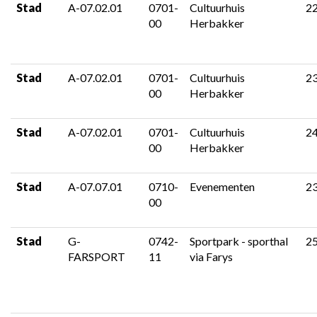
Stad
A-07.02.01
0701-
Cultuurhuis
2
00
Herbakker
Stad
A-07.02.01
0701-
Cultuurhuis
2
00
Herbakker
Stad
A-07.02.01
0701-
Cultuurhuis
2
00
Herbakker
Stad
A-07.07.01
0710-
Evenementen
2
00
Stad
G-
0742-
Sportpark - sporthal
2
FARSPORT
11
via Farys