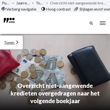
Publicaties
>
Jaarrekening 2025
>
Toelichting
>
Overzicht niet-aangewende kredieten overgedragen naar het volgende boekjaar
Naar hoofdinhoud
Verberg navigatie
Hoog contrast
Bijlagen en/of sn
Tonen
Overzicht niet-aangewende
kredieten overgedragen naar het
volgende boekjaar