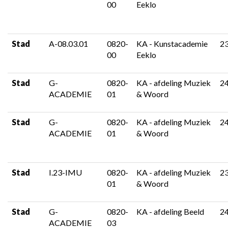
00
Eeklo
Stad
A-08.03.01
0820-
KA - Kunstacademie
2
00
Eeklo
Stad
G-
0820-
KA - afdeling Muziek
2
ACADEMIE
01
& Woord
Stad
G-
0820-
KA - afdeling Muziek
2
ACADEMIE
01
& Woord
Stad
I.23-IMU
0820-
KA - afdeling Muziek
2
01
& Woord
Stad
G-
0820-
KA - afdeling Beeld
2
ACADEMIE
03