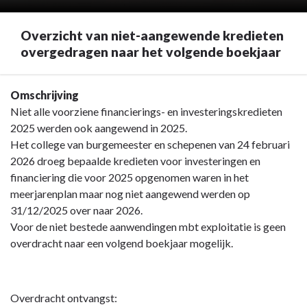
Overzicht van niet-aangewende kredieten
overgedragen naar het volgende boekjaar
Terug
Omschrijving
naar
Niet alle voorziene financierings- en investeringskredieten
navigatie
2025 werden ook aangewend in 2025.
-
Het college van burgemeester en schepenen van 24 februari
Overzicht
2026 droeg bepaalde kredieten voor investeringen en
niet-
financiering die voor 2025 opgenomen waren in het
aangewende
meerjarenplan maar nog niet aangewend werden op
kredieten
31/12/2025 over naar 2026.
overgedragen
Voor de niet bestede aanwendingen mbt exploitatie is geen
naar
overdracht naar een volgend boekjaar mogelijk.
het
volgende
boekjaar
Overdracht ontvangst: