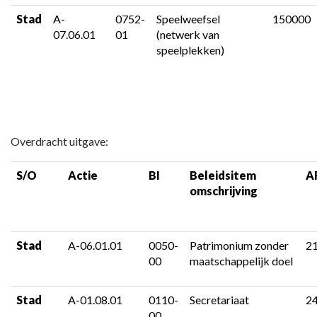
Stad
A-
0752-
Speelweefsel
150000
07.06.01
01
(netwerk van
speelplekken)
Overdracht uitgave:
S/O
Actie
BI
Beleidsitem
A
omschrijving
Stad
A-06.01.01
0050-
Patrimonium zonder
2
00
maatschappelijk doel
Stad
A-01.08.01
0110-
Secretariaat
2
00