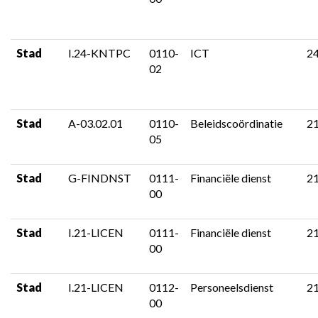
Stad
I.24-KNTPC
0110-
ICT
2
02
Stad
A-03.02.01
0110-
Beleidscoördinatie
2
05
Stad
G-FINDNST
0111-
Financiële dienst
2
00
Stad
I.21-LICEN
0111-
Financiële dienst
2
00
Stad
I.21-LICEN
0112-
Personeelsdienst
2
00