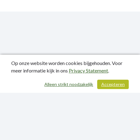
Op onze website worden cookies bijgehouden. Voor
meer informatie kijk in ons
Privacy Statement
.
Publicatiedatum: 19-03-2025
Alleen strikt noodzakelijk
Accepteren
/ 244
Contactgegevens
Privacy Statement
Sitemap