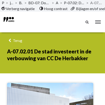
Publicaties
>
jaarrekening 2022
>
Beleidsdoelstelling
>
BD-07: Door het inzetten van kwaliteitsvolle vrijetijdsvoorzieningen en creaties versterken we de identiteit van Eeklo
>
Actieplannen
>
P-07.02: De ABC-site is het fysieke en inhoudelijke knooppunt van cultuur en kunstbeleving in het Meetjesland
>
A-07.02.01 De stad investeert in de verbouwing van CC De Herbakker
Naar hoofdinhoud
Verberg navigatie
Hoog contrast
Bijlagen en/of sn
Terug
A-07.02.01 De stad investeert in de
verbouwing van CC De Herbakker