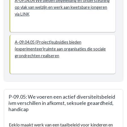
A-09.04.04 We bieden begeleiding en ondersteuning
op vlak van welzijn en werk aan kwetsbare jongeren
via LINK
A-09.04.05 (Project)subsidies bieden
(experimenteer)ruimte aan organisaties die sociale
grondrechten realiseren
P-09.05: We voeren een actief diversiteitsbeleid
ivm verschillen in afkomst, seksuele geaardheid,
handicap
Terug
Eeklo maakt werk van een taalbeleid voor kinderen en
naar