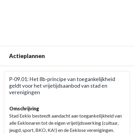
Actieplannen
Terug
P-09.01: Het 8b-principe van toegankelijkheid
naar
geldt voor het vrijetijdsaanbod van stad en
navigatie
verenigingen
-
BD-
Terug
Omschrijving
09:
naar
Stad Eeklo besteedt aandacht aan toegankelijkheid van
We
navigatie
alle Eeklonaren tot de eigen vrijetijdswerking (cultuur,
zetten
-
jeugd, sport, BKO, KA!) en de Eeklose verenigingen.
onze
BD-