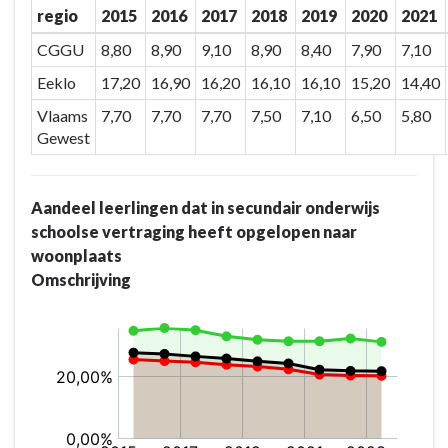
regio
2015
2016
2017
2018
2019
2020
2021
CGGU
8,80
8,90
9,10
8,90
8,40
7,90
7,10
Eeklo
17,20
16,90
16,20
16,10
16,10
15,20
14,40
Vlaams
7,70
7,70
7,70
7,50
7,10
6,50
5,80
Gewest
Aandeel leerlingen dat in secundair onderwijs
schoolse vertraging heeft opgelopen naar
woonplaats
Omschrijving