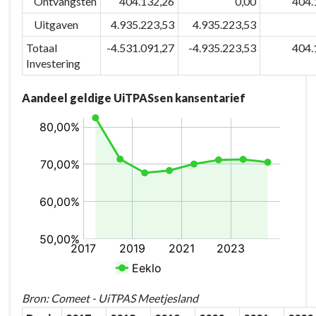
Ontvangsten
404.132,26
0,00
404.
Uitgaven
4.935.223,53
4.935.223,53
Totaal
-4.531.091,27
-4.935.223,53
404.
Investering
Aandeel geldige UiTPASsen kansentarief
Bron: Comeet - UiTPAS Meetjesland