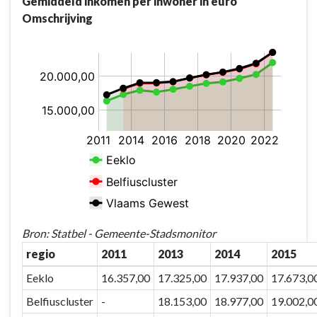
Gemiddeld inkomen per inwoner in euro
Omschrijving
Bron: Statbel - Gemeente-Stadsmonitor
regio
2011
2013
2014
2015
Eeklo
16.357,00
17.325,00
17.937,00
17.673,0
Belfiuscluster
-
18.153,00
18.977,00
19.002,0