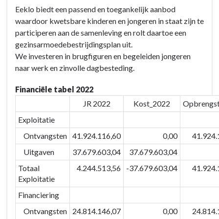
Terug
Eeklo biedt een passend en toegankelijk aanbod
naar
waardoor kwetsbare kinderen en jongeren in staat zijn te
navigatie
participeren aan de samenleving en rolt daartoe een
-
gezinsarmoedebestrijdingsplan uit.
BD-
We investeren in brugfiguren en begeleiden jongeren
09:
naar werk en zinvolle dagbesteding.
We
zetten
Financiële tabel 2022
onze
JR 2022
Kost_2022
Opbrengs
kwaliteitsvolle
gezondheids-
Exploitatie
en
Ontvangsten
41.924.116,60
0,00
41.924.
sociale
Uitgaven
37.679.603,04
37.679.603,04
voorzieningen
in
Totaal
4.244.513,56
-37.679.603,04
41.924.
om
Exploitatie
alle
Financiering
kansen
Ontvangsten
24.814.146,07
0,00
24.814.
te