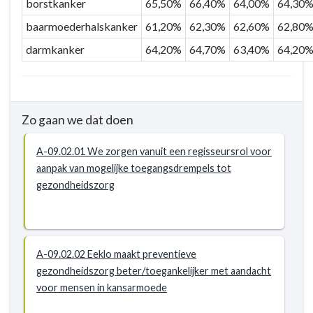
borstkanker
65,50%
66,40%
64,00%
64,30
aan
de
baarmoederhalskanker
61,20%
62,30%
62,60%
62,80
inwoners
darmkanker
64,20%
64,70%
63,40%
64,20
-
Actieplannen
-
P-
Zo gaan we dat doen
09.02:
Stad
A-09.02.01 We zorgen vanuit een regisseursrol voor
Eeklo
aanpak van mogelijke toegangsdrempels tot
streeft
gezondheidszorg
voor
al
haar
inwoners
A-09.02.02 Eeklo maakt preventieve
gelijkwaardige
gezondheidszorg beter/toegankelijker met aandacht
toegang
voor mensen in kansarmoede
na
tot