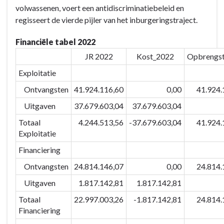
volwassenen, voert een antidiscriminatiebeleid en
navigatie
regisseert de vierde pijler van het inburgeringstraject.
-
BD-
Financiële tabel 2022
09:
JR 2022
Kost_2022
Opbrengs
We
zetten
Exploitatie
onze
Ontvangsten
41.924.116,60
0,00
41.924.
kwaliteitsvolle
Uitgaven
37.679.603,04
37.679.603,04
gezondheids-
en
Totaal
4.244.513,56
-37.679.603,04
41.924.
sociale
Exploitatie
voorzieningen
Financiering
in
Ontvangsten
24.814.146,07
0,00
24.814.
om
alle
Uitgaven
1.817.142,81
1.817.142,81
kansen
Totaal
22.997.003,26
-1.817.142,81
24.814.
te
Financiering
geven