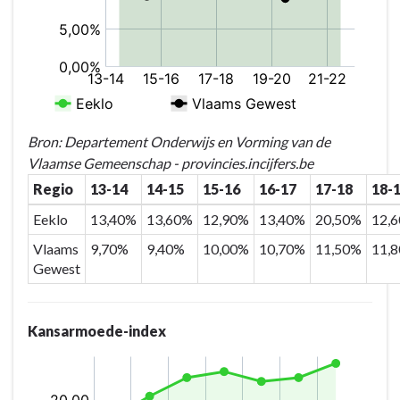
bij
kinderen/jongeren/gezinnen
Bron: Departement Onderwijs en Vorming van de
Vlaamse Gemeenschap - provincies.incijfers.be
Regio
13-14
14-15
15-16
16-17
17-18
18-
Eeklo
13,40%
13,60%
12,90%
13,40%
20,50%
12,
Vlaams
9,70%
9,40%
10,00%
10,70%
11,50%
11,
Gewest
Kansarmoede-index