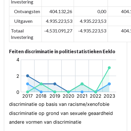
Investering
aan
de
Ontvangsten
404.132,26
0,00
404.
inwoners
Uitgaven
4.935.223,53
4.935.223,53
-
Actieplannen
Totaal
-4.531.091,27
-4.935.223,53
404.
-
Investering
P-
09.05:
Feiten discriminatie in politiestatistieken Eeklo
We
voeren
een
actief
diversiteitsbeleid
ivm
verschillen
in
afkomst,
seksuele
geaardheid,