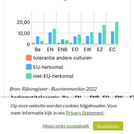
Bron: Rijksregister - Buurtenmonitor 2022
herkomst/tolerantie
Ba
EN
ENB
EO
EW
E
Op onze website worden cookies bijgehouden. Voor
tolerantie andere
1,10
0,36
1,17
1,01
0,55
0
meer informatie kijk in ons
Privacy Statement
.
culturen
EU-herkomst
7,00
10,60
4,30
6,90
7,40
1
Alleen strikt noodzakelijk
Accepteren
/ 244
niet-EU-herkomst
2,70
13,90
3,50
8,70
10,80
1