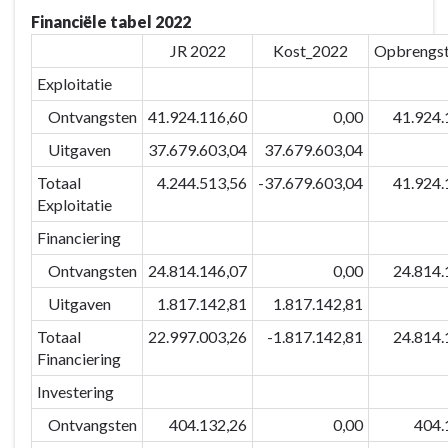
09:
Financiële tabel 2022
We
JR 2022
Kost_2022
Opbrengs
zetten
onze
Exploitatie
kwaliteitsvolle
Ontvangsten
41.924.116,60
0,00
41.924.
gezondheids-
Uitgaven
37.679.603,04
37.679.603,04
en
sociale
Totaal
4.244.513,56
-37.679.603,04
41.924.
voorzieningen
Exploitatie
in
Financiering
om
Ontvangsten
24.814.146,07
0,00
24.814.
alle
kansen
Uitgaven
1.817.142,81
1.817.142,81
te
Totaal
22.997.003,26
-1.817.142,81
24.814.
geven
Financiering
aan
Investering
de
inwoners
Ontvangsten
404.132,26
0,00
404.
-