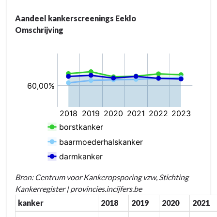
naar
navigatie
Aandeel kankerscreenings Eeklo
-
Omschrijving
BD-
09:
We
zetten
onze
kwaliteitsvolle
gezondheids-
en
sociale
voorzieningen
in
om
alle
Bron: Centrum voor Kankeropsporing vzw, Stichting
kansen
Kankerregister | provincies.incijfers.be
te
kanker
2018
2019
2020
2021
geven