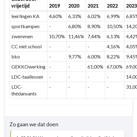
vrijetijd
2019
2020
2021
2022
2023
leerlingen KA
4,60%
6,33%
6,02%
6,99%
6,85
sportkampen
-
6,80%
8,90%
10,50%
14,2
zwemmen
10,70%
11,46%
7,44%
6,13%
4,42
CC niet school
-
-
-
4,16%
4,05
bko
-
9,77%
6,00%
8,22%
9,45
GEKKOwerking
-
-
61,00%
67,00%
69,0
LDC-taallessen
-
-
-
-
14,0
LDC-
-
-
-
-
31,0
thédansants
Zo gaan we dat doen