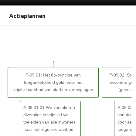
Actieplannen
Terug
naar
navigatie
-
BD-
09:
P-09.01: Het 8b-principe van
P-09.02: Stad 
We
toegankelijkheid geldt voor het
inwoners geli
zetten
vrijetijdsaanbod van stad en verenigingen
(geestel
onze
kwaliteitsvolle
gezondheids-
A-09.01.01 We verzekeren
A-09.02.
en
diversiteit in vrije tijd via
vanuit ee
sociale
toeleiden van alle inwoners
voor aan
voorzieningen
naar het reguliere aanbod
toegangs