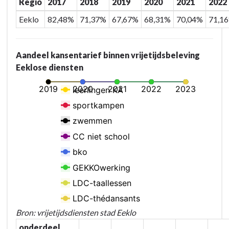
Regio
2017
2018
2019
2020
2021
2022
Eeklo
82,48%
71,37%
67,67%
68,31%
70,04%
71,1
Aandeel kansentarief binnen vrijetijdsbeleving
Eeklose diensten
Bron: vrijetijdsdiensten stad Eeklo
onderdeel