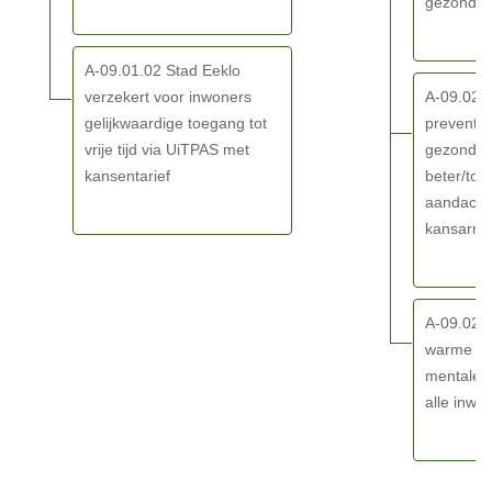
in
gezondhe
om
alle
A-09.01.02 Stad Eeklo
kansen
verzekert voor inwoners
A-09.02.
te
gelijkwaardige toegang tot
preventie
geven
vrije tijd via UiTPAS met
gezondhe
aan
kansentarief
beter/toe
de
aandacht
inwoners
kansarm
-
Actieplannen
A-09.02.0
warme sta
mentale v
alle inwo