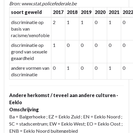
Bron: www.stat.policefederale.be
handicap
soort geweld
2017
2018
2019
2020
2021
202
discriminatie op
2
1
1
0
1
0
basis van
racisme/xenofobie
discriminatie op
1
0
0
0
0
0
grond van sexuele
geaardheid
andere vormen van
0
1
0
0
1
0
discriminatie
Andere herkomst / teveel aan andere culturen -
Eeklo
Omschrijving
Ba = Balgerhoeke ; EZ = Eeklo Zuid ; EN = Eeklo Noord ;
SC = stadscentrum; EW = Eeklo West; EO = Eeklo Oost ;
ENB = Eeklo Noord buitengebied