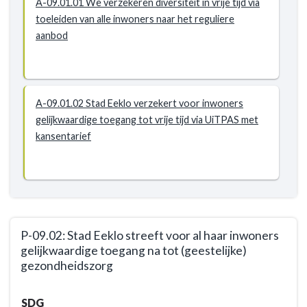
A-09.01.01 We verzekeren diversiteit in vrije tijd via
toeleiden van alle inwoners naar het reguliere
aanbod
A-09.01.02 Stad Eeklo verzekert voor inwoners
gelijkwaardige toegang tot vrije tijd via UiTPAS met
kansentarief
P-09.02: Stad Eeklo streeft voor al haar inwoners
gelijkwaardige toegang na tot (geestelijke)
gezondheidszorg
Terug
SDG