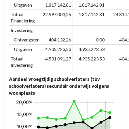
geven
Uitgaven
1.817.142,81
1.817.142,81
aan
Totaal
22.997.003,26
-1.817.142,81
24.814.
de
Financiering
inwoners
Investering
-
Actieplannen
Ontvangsten
404.132,26
0,00
404.
-
Uitgaven
4.935.223,53
4.935.223,53
P-
09.04:
Totaal
-4.531.091,27
-4.935.223,53
404.
We
Investering
zetten
in
Aandeel vroegtijdig schoolverlaters (tov
op
schoolverlaters) secundair onderwijs volgens
bestrijding
woonplaats
van
allerlei
vormen
van
kansarmoede