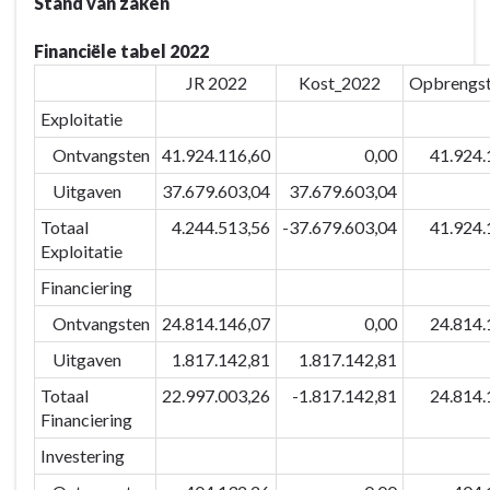
-
Stand van zaken
Actieplannen
Financiële tabel 2022
-
P-
JR 2022
Kost_2022
Opbrengs
09.01:
Exploitatie
Het
Ontvangsten
41.924.116,60
0,00
41.924.
8b-
principe
Uitgaven
37.679.603,04
37.679.603,04
van
Totaal
4.244.513,56
-37.679.603,04
41.924.
toegankelijkheid
Exploitatie
geldt
Financiering
voor
het
Ontvangsten
24.814.146,07
0,00
24.814.
vrijetijdsaanbod
Uitgaven
1.817.142,81
1.817.142,81
van
stad
Totaal
22.997.003,26
-1.817.142,81
24.814.
Financiering
en
verenigingen
Investering