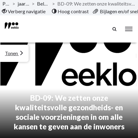
Publicaties
>
jaarrekening 2022
>
Beleidsdoelstelling
>
BD-09: We zetten onze kwaliteitsvolle gezondheids- en sociale voorzieningen in om alle kansen te geven aan de inwoners
Naar hoofdinhoud
Verberg navigatie
Hoog contrast
Bijlagen en/of sn
Tonen
BD-09: We zetten onze
kwaliteitsvolle gezondheids- en
sociale voorzieningen in om alle
kansen te geven aan de inwoners