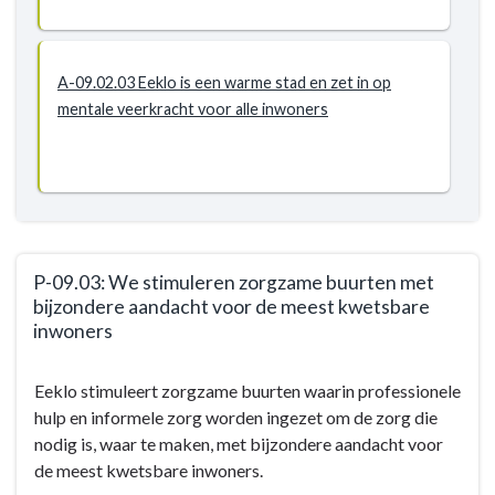
(geestelijke)
gezondheidszorg
A-09.02.03 Eeklo is een warme stad en zet in op
mentale veerkracht voor alle inwoners
P-09.03: We stimuleren zorgzame buurten met
bijzondere aandacht voor de meest kwetsbare
inwoners
Terug
Eeklo stimuleert zorgzame buurten waarin professionele
naar
hulp en informele zorg worden ingezet om de zorg die
navigatie
nodig is, waar te maken, met bijzondere aandacht voor
-
de meest kwetsbare inwoners.
BD-