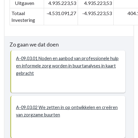
Uitgaven
4.935.223,53
4.935.223,53
Actieplannen
-
Totaal
-4.531.091,27
-4.935.223,53
404.
P-
Investering
09.03:
We
stimuleren
Zo gaan we dat doen
zorgzame
buurten
A-09.03.01 Noden en aanbod van professionele hulp
met
en informele zorg worden in buurtanalyses in kaart
bijzondere
gebracht
aandacht
voor
de
meest
A-09.03.02 We zetten in op ontwikkelen en creëren
kwetsbare
van zorgzame buurten
inwoners