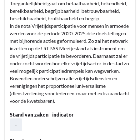
Toegankelijkheid gaat om betaalbaarheid, bekendheid,
kwaliteitsvolle
09:
bereikbaarheid, begrijpbaarheid, betrouwbaarheid,
gezondheids-
We
beschikbaarheid, bruikbaarheid en begrip.
en
zetten
In de nota Vrijetijdsparticipatie voor mensen in armoede
sociale
onze
werden voor de periode 2020-2025 drie doelstellingen
voorzieningen
kwaliteitsvolle
met bijhorende acties geformuleerd. Zo zal het netwerk
in
gezondheids-
inzetten op de UiTPAS Meetjesland als instrument om
om
en
de vrijetijdsparticipatie te bevorderen. Daarnaast zal er
alle
sociale
onderzocht worden hoe elke vrijetijdsactor in de stad zo
kansen
voorzieningen
veel mogelijk participatiedrempels kan wegwerken.
te
in
Bovendien onderschrijven alle vrijetijdsdiensten en
geven
om
verenigingen het proportioneel universalisme
aan
alle
(dienstverlening voor iedereen, maar met extra aandacht
de
kansen
voor de kwetsbaren).
inwoners
te
-
geven
Stand van zaken - indicator
Actieplannen
aan
-
de
inwoners