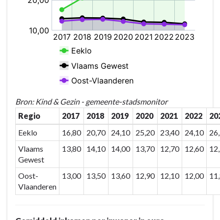
Bron: Kind & Gezin - gemeente-stadsmonitor
Regio
2017
2018
2019
2020
2021
2022
20
Eeklo
16,80
20,70
24,10
25,20
23,40
24,10
26
Vlaams
13,80
14,10
14,00
13,70
12,70
12,60
12
Gewest
Oost-
13,00
13,50
13,60
12,90
12,10
12,00
11
Vlaanderen