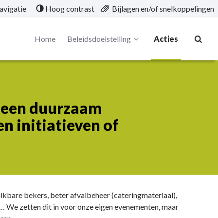
avigatie
Hoog contrast
Bijlagen en/of snelkoppelingen
Home
Beleidsdoelstelling
Acties
 een duurzaam
n initiatieven of
kbare bekers, beter afvalbeheer (cateringmateriaal),
n,… We zetten dit in voor onze eigen evenementen, maar