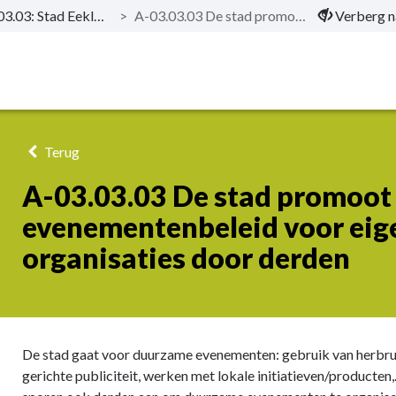
P-03.03: Stad Eeklo levert grote inspanningen in het behalen van de afvaldoelstellingen
>
A-03.03.03 De stad promoot een duurzaam evenementenbeleid voor eigen initiatieven of organisaties door derden
Verberg n
Terug
A-03.03.03 De stad promoot
evenementenbeleid voor eige
organisaties door derden
De stad gaat voor duurzame evenementen: gebruik van herbrui
gerichte publiciteit, werken met lokale initiatieven/producte