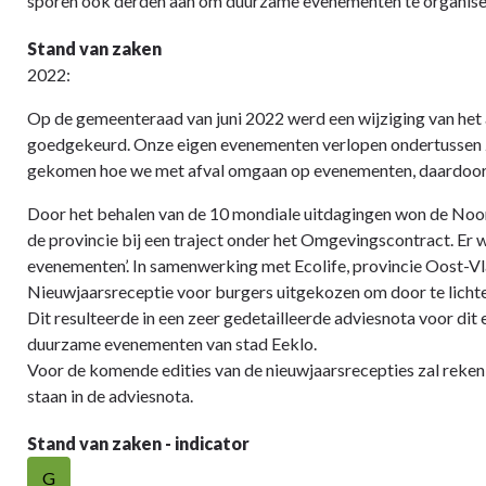
sporen ook derden aan om duurzame evenementen te organise
Stand van zaken
2022:
Op de gemeenteraad van juni 2022 werd een wijziging van het a
goedgekeurd. Onze eigen evenementen verlopen ondertussen zo
gekomen hoe we met afval omgaan op evenementen, daardoor m
Door het behalen van de 10 mondiale uitdagingen won de Noo
de provincie bij een traject onder het Omgevingscontract. Er 
evenementen’. In samenwerking met Ecolife, provincie Oost-V
Nieuwjaarsreceptie voor burgers uitgekozen om door te lichte
Dit resulteerde in een zeer gedetailleerde adviesnota voor di
duurzame evenementen van stad Eeklo.
Voor de komende edities van de nieuwjaarsrecepties zal rek
staan in de adviesnota.
Stand van zaken - indicator
G