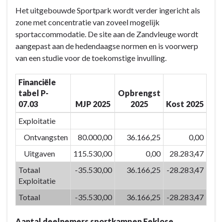
Terug
Het uitgebouwde Sportpark wordt verder ingericht als
naar
zone met concentratie van zoveel mogelijk
navigatie
sportaccommodatie. De site aan de Zandvleuge wordt
-
aangepast aan de hedendaagse normen en is voorwerp
BD-
van een studie voor de toekomstige invulling.
07:
Door
Financiële
het
tabel P-
Opbrengst
inzetten
07.03
MJP 2025
2025
Kost 2025
van
kwaliteitsvolle
Exploitatie
vrijetijdsvoorzieningen
Ontvangsten
80.000,00
36.166,25
0,00
en
Uitgaven
115.530,00
0,00
28.283,47
creaties
versterken
Totaal
-35.530,00
36.166,25
-28.283,47
we
Exploitatie
de
Totaal
-35.530,00
36.166,25
-28.283,47
identiteit
van
Aantal deelnemers sportkampen Eeklose