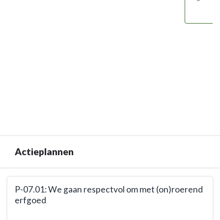
Actieplannen
Terug
P-07.01: We gaan respectvol om met (on)roerend
naar
erfgoed
navigatie
-
Terug