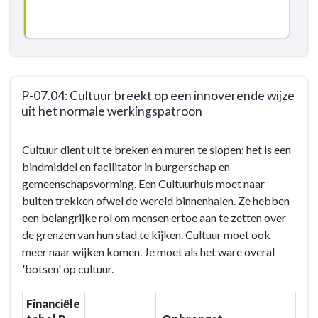
P-07.04: Cultuur breekt op een innoverende wijze
uit het normale werkingspatroon
Terug
Cultuur dient uit te breken en muren te slopen: het is een
naar
bindmiddel en facilitator in burgerschap en
navigatie
gemeenschapsvorming. Een Cultuurhuis moet naar
-
buiten trekken ofwel de wereld binnenhalen. Ze hebben
BD-
een belangrijke rol om mensen ertoe aan te zetten over
07:
de grenzen van hun stad te kijken. Cultuur moet ook
Door
meer naar wijken komen. Je moet als het ware overal
het
'botsen' op cultuur.
inzetten
van
Financiële
kwaliteitsvolle