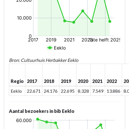
wijze
uit
het
normale
werkingspatroon
Bron: Cultuurhuis Herbakker Eeklo
Regio
2017
2018
2019
2020
2021
2022
20
Eeklo
22.671
24.176
22.695
8.328
7.549
13.886
8.
Aantal bezoekers in bib Eeklo