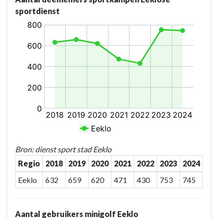
Eeklo
sportdienst
-
Actieplannen
-
P-
07.03:
De
sportsites
worden
als
'themahub'
verder
uitgebouwd
Bron: dienst sport stad Eeklo
Regio
2018
2019
2020
2021
2022
2023
2024
Eeklo
632
659
620
471
430
753
745
Aantal gebruikers minigolf Eeklo