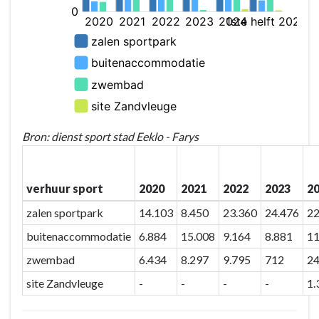
Bron: dienst sport stad Eeklo - Farys
verhuur sport
2020
2021
2022
2023
2
zalen sportpark
14.103
8.450
23.360
24.476
22
buitenaccommodatie
6.884
15.008
9.164
8.881
11
zwembad
6.434
8.297
9.795
712
24
site Zandvleuge
-
-
-
-
1.