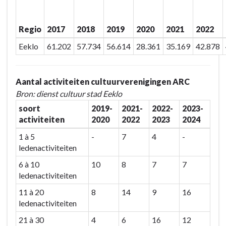
Regio
2017
2018
2019
2020
2021
2022
Eeklo
61.202
57.734
56.614
28.361
35.169
42.878
Aantal activiteiten cultuurverenigingen ARC
Bron: dienst cultuur stad Eeklo
soort
2019-
2021-
2022-
2023-
activiteiten
2020
2022
2023
2024
1 à 5
-
7
4
-
ledenactiviteiten
6 à 10
10
8
7
7
ledenactiviteiten
11 à 20
8
14
9
16
ledenactiviteiten
21 à 30
4
6
16
12