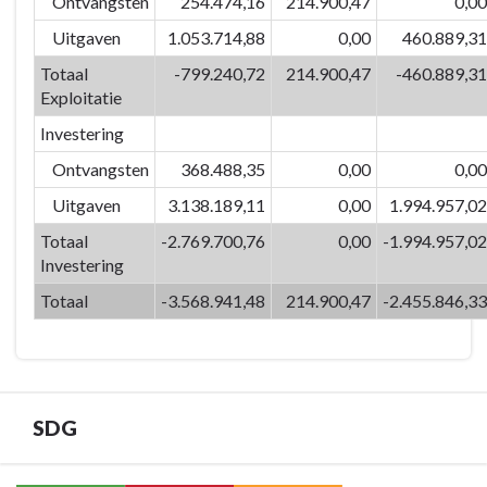
versterken
Ontvangsten
254.474,16
214.900,47
0,00
07:
we
Door
Uitgaven
1.053.714,88
0,00
460.889,31
de
het
Totaal
-799.240,72
214.900,47
-460.889,31
identiteit
inzetten
Exploitatie
van
van
Eeklo
Investering
kwaliteitsvolle
-
vrijetijdsvoorzieningen
Ontvangsten
368.488,35
0,00
0,00
Omschrijving
en
Uitgaven
3.138.189,11
0,00
1.994.957,02
creaties
Totaal
-2.769.700,76
0,00
-1.994.957,02
versterken
Investering
we
de
Totaal
-3.568.941,48
214.900,47
-2.455.846,33
identiteit
van
Eeklo
-
SDG
Financiële
tabel
BD-