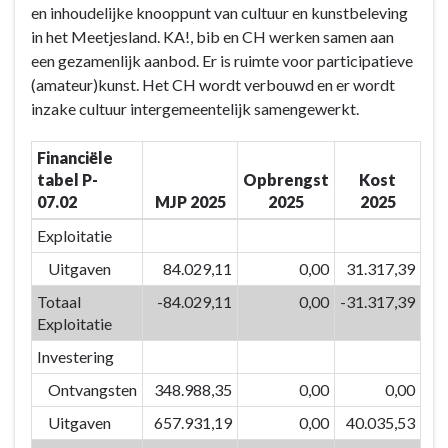
en inhoudelijke knooppunt van cultuur en kunstbeleving
-
in het Meetjesland. KA!, bib en CH werken samen aan
BD-
een gezamenlijk aanbod. Er is ruimte voor participatieve
07:
(amateur)kunst. Het CH wordt verbouwd en er wordt
Door
inzake cultuur intergemeentelijk samengewerkt.
het
inzetten
Financiële
van
tabel P-
Opbrengst
Kost
kwaliteitsvolle
07.02
MJP 2025
2025
2025
vrijetijdsvoorzieningen
en
Exploitatie
creaties
Uitgaven
84.029,11
0,00
31.317,39
versterken
Totaal
-84.029,11
0,00
-31.317,39
we
Exploitatie
de
identiteit
Investering
van
Ontvangsten
348.988,35
0,00
0,00
Eeklo
Uitgaven
657.931,19
0,00
40.035,53
-