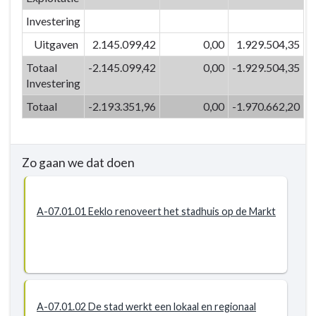
Eeklo
-
Investering
Actieplannen
Uitgaven
2.145.099,42
0,00
1.929.504,35
-
Totaal
-2.145.099,42
0,00
-1.929.504,35
P-
Investering
07.01:
We
Totaal
-2.193.351,96
0,00
-1.970.662,20
gaan
respectvol
om
Zo gaan we dat doen
met
(on)roerend
erfgoed
A-07.01.01 Eeklo renoveert het stadhuis op de Markt
A-07.01.02 De stad werkt een lokaal en regionaal