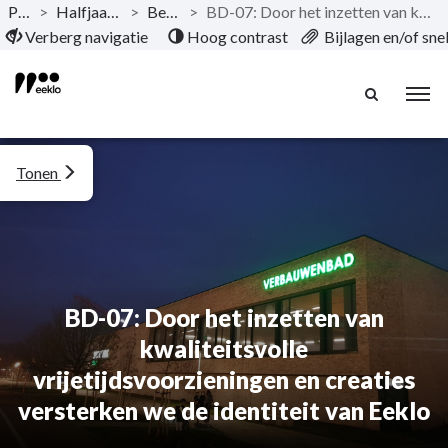
Publicaties
>
Halfjaarrapport september 2025
>
Beleidsevaluatie
>
BD-07: Door het inzetten van kwaliteitsvolle vrijetijdsvoorzieningen en creaties versterken we de identiteit van Eeklo
Naar hoofdinhoud
Verberg navigatie
Hoog contrast
Bijlagen en/of sn
Tonen
BD-07: Door het inzetten van
kwaliteitsvolle
vrijetijdsvoorzieningen en creaties
versterken we de identiteit van Eeklo