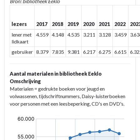
Bron: bibliotheek Eeklo
lezers
2017
2018
2019
2020
2021
2022
202
lener met
4.559
4.148
4.535
3.211
3.128
3.459
3.63
lidkaart
gebruiker
8.379
7.835
9.381
6.217
6.275
6.615
6.32
Aantal materialen in bibliotheek Eeklo
Omschrijving
Materialen = gedrukte boeken voor jeugd en
volwassenen, tijdschriftnummers, Daisy-luisterboeken
voor personen met een leesbeperking, CD's en DVD's.