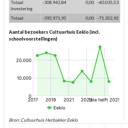
Actieplannen
Totaal
-308.942,84
0,00
-40.035,53
-
Investering
P-
Totaal
-392.971,95
0,00
-71.352,92
07.02:
De
Aantal bezoekers Cultuurhuis Eeklo (incl.
ABC-
schoolvoorstellingen)
site
is
het
fysieke
en
inhoudelijke
knooppunt
van
cultuur
en
kunstbeleving
in
Bron: Cultuurhuis Herbakker Eeklo
het