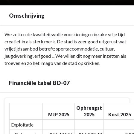
Omschrijving
Terug
We zetten de kwaliteitsvolle voorzieningen inzake vrije tijd
naar
creatief in als sterk merk. De stad is zeer goed uitgerust wat
navigatie
vrijetijdsaanbod betreft: sportaccommodatie, cultuur,
-
jeugdwerking, erfgoed ... We willen dit nog meer inzetten als
BD-
troeven en zo het imago van de stad opkrikken.
07:
Door
Financiële tabel BD-07
het
inzetten
van
Terug
kwaliteitsvolle
Opbrengst
naar
vrijetijdsvoorzieningen
MJP 2025
2025
Kost 2025
navigatie
en
-
Exploitatie
creaties
BD-