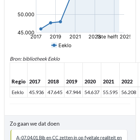
Bron: bibliotheek Eeklo
Regio
2017
2018
2019
2020
2021
2022
Eeklo
45.936
47.645
47.944
54.637
55.595
56.208
Zo gaan we dat doen
A-07.04.01 Bib en CC zetten in op fygitale realiteit en