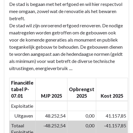
De stad is begaan met het erfgoed en wil hier respectvol
BD-
naar
mee omgaan, zowel wat de renovatie als het bewaren
07:
navigatie
betreft.
Door
-
De stad wil zijn onroerend erfgoed renoveren. De nodige
het
BD-
maatregelen worden getroffen om de gebouwen ook
inzetten
07:
voor de komende generaties als monument en publiek
van
Door
toegankelijk gebouw te behouden. De gebouwen dienen
kwaliteitsvolle
het
te worden aangepast aan de hedendaagse normen (geldt
vrijetijdsvoorzieningen
inzetten
als minimum) voor wat betreft de diverse technische
en
van
uitrustingen, energieverbruik ....
creaties
kwaliteitsvolle
versterken
vrijetijdsvoorzieningen
Financiële
we
en
tabel P-
Opbrengst
de
creaties
07.01
MJP 2025
2025
Kost 2025
identiteit
versterken
van
we
Exploitatie
Eeklo
de
Uitgaven
48.252,54
0,00
41.157,85
-
identiteit
Totaal
-48.252,54
0,00
-41.157,85
Actieplannen
van
Exploitatie