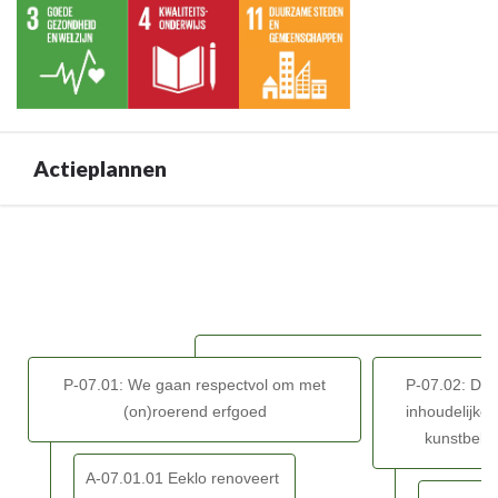
Terug
07
naar
navigatie
-
BD-
07:
Actieplannen
Door
het
inzetten
Terug
van
naar
kwaliteitsvolle
navigatie
vrijetijdsvoorzieningen
-
en
BD-
creaties
07:
versterken
P-07.01: We gaan respectvol om met
P-07.02: De A
Door
we
(on)roerend erfgoed
inhoudelijke
het
de
kunstbelev
inzetten
identiteit
van
A-07.01.01 Eeklo renoveert
van