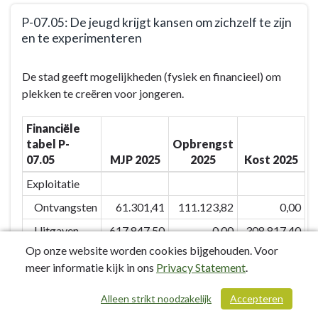
P-07.05: De jeugd krijgt kansen om zichzelf te zijn
en te experimenteren
Terug
De stad geeft mogelijkheden (fysiek en financieel) om
naar
plekken te creëren voor jongeren.
navigatie
-
Financiële
BD-
tabel P-
Opbrengst
07:
07.05
MJP 2025
2025
Kost 2025
Door
het
Exploitatie
inzetten
Ontvangsten
61.301,41
111.123,82
0,00
van
Uitgaven
617.847,50
0,00
308.817,40
kwaliteitsvolle
Op onze website worden cookies bijgehouden. Voor
vrijetijdsvoorzieningen
Totaal
-556.546,09
111.123,82
-308.817,40
meer informatie kijk in ons
Privacy Statement
.
en
Exploitatie
creaties
Investering
Alleen strikt noodzakelijk
Accepteren
/ 256
versterken
Uitgaven
76.592,06
0,00
14.126,72