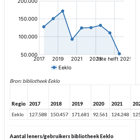
Bron: bibliotheek Eeklo
Regio
2017
2018
2019
2020
2021
20
Eeklo
127.588
150.457
171.681
92.561
124.248
12
Aantal leners/gebruikers bibliotheek Eeklo