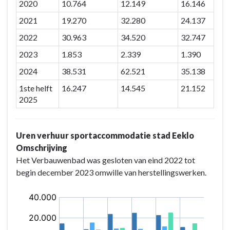
2020
10.764
12.149
16.146
2021
19.270
32.280
24.137
2022
30.963
34.520
32.747
2023
1.853
2.339
1.390
2024
38.531
62.521
35.138
1ste helft
16.247
14.545
21.152
2025
Uren verhuur sportaccommodatie stad Eeklo
Omschrijving
Het Verbauwenbad was gesloten van eind 2022 tot
begin december 2023 omwille van herstellingswerken.