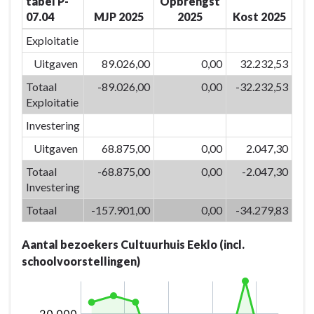
tabel P-
Opbrengst
vrijetijdsvoorzieningen
07.04
MJP 2025
2025
Kost 2025
en
creaties
Exploitatie
versterken
Uitgaven
89.026,00
0,00
32.232,53
we
Totaal
-89.026,00
0,00
-32.232,53
de
Exploitatie
identiteit
van
Investering
Eeklo
Uitgaven
68.875,00
0,00
2.047,30
-
Totaal
-68.875,00
0,00
-2.047,30
Actieplannen
Investering
-
P-
Totaal
-157.901,00
0,00
-34.279,83
07.04:
Cultuur
Aantal bezoekers Cultuurhuis Eeklo (incl.
breekt
schoolvoorstellingen)
op
een
innoverende