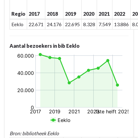
Meetjesland
Regio
2017
2018
2019
2020
2021
2022
20
Eeklo
22.671
24.176
22.695
8.328
7.549
13.886
8.
Aantal bezoekers in bib Eeklo
Bron: bibliotheek Eeklo