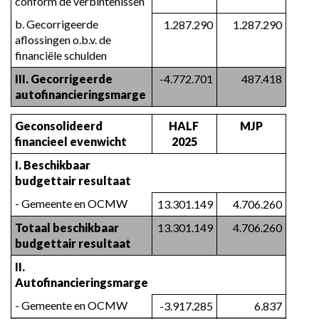
conform de verbintenissen
b. Gecorrigeerde 
1.287.290
1.287.290
aflossingen o.b.v. de 
financiële schulden
III. Gecorrigeerde 
-4.772.701
487.418
autofinancieringsmarge
Geconsolideerd 
HALF 
MJP
financieel evenwicht
2025
I. Beschikbaar 
budgettair resultaat
- Gemeente en OCMW
13.301.149
4.706.260
Totaal beschikbaar 
13.301.149
4.706.260
budgettair resultaat
II. 
Autofinancieringsmarge
- Gemeente en OCMW
-3.917.285
6.837