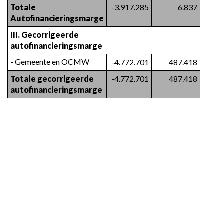
Totale 
-3.917.285
6.837
Autofinancieringsmarge
III. Gecorrigeerde 
autofinancieringsmarge
- Gemeente en OCMW
-4.772.701
487.418
Totale gecorrigeerde 
-4.772.701
487.418
autofinancieringsmarge