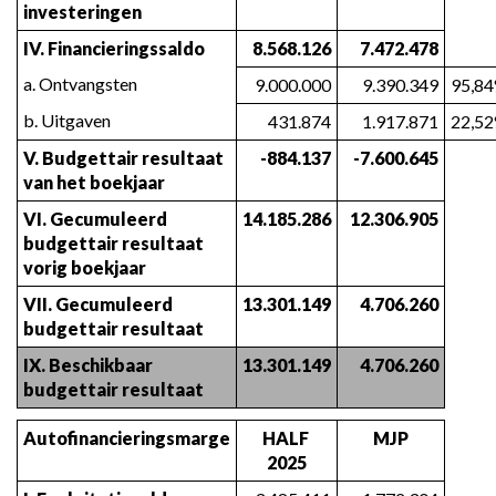
van
investeringen
het
IV. Financieringssaldo
8.568.126
7.472.478
financieel
evenwicht
a. Ontvangsten
9.000.000
9.390.349
95,8
b. Uitgaven
431.874
1.917.871
22,5
V. Budgettair resultaat 
-884.137
-7.600.645
van het boekjaar
VI. Gecumuleerd 
14.185.286
12.306.905
budgettair resultaat 
vorig boekjaar
VII. Gecumuleerd 
13.301.149
4.706.260
budgettair resultaat
IX. Beschikbaar 
13.301.149
4.706.260
budgettair resultaat
Autofinancieringsmarge
HALF 
MJP
2025