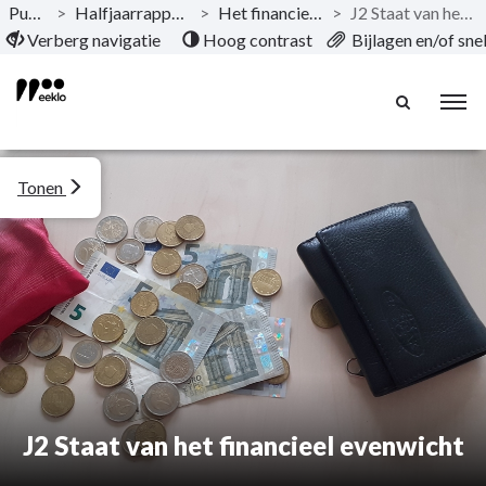
Publicaties
>
Halfjaarrapport september 2025
>
Het financieel halfjaarrapport
>
J2 Staat van het financieel evenwicht
Naar hoofdinhoud
Verberg navigatie
Hoog contrast
Bijlagen en/of sn
Tonen
J2 Staat van het financieel evenwicht