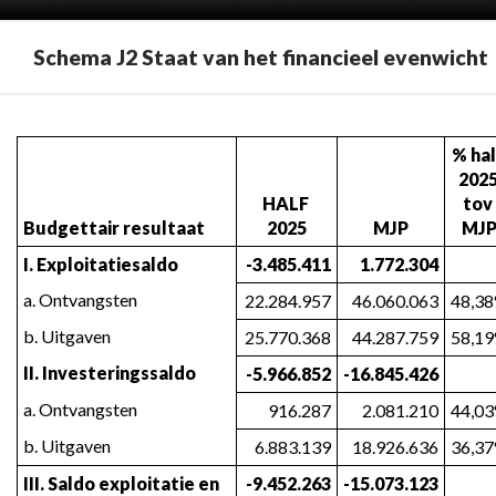
Schema J2 Staat van het financieel evenwicht
Terug
naar
% hal
navigatie
2025
HALF 
tov 
-
Budgettair resultaat
2025
MJP
MJ
J2
Staat
I. Exploitatiesaldo
-3.485.411
1.772.304
van
a. Ontvangsten
22.284.957
46.060.063
48,3
het
b. Uitgaven
25.770.368
44.287.759
58,1
financieel
evenwicht
II. Investeringssaldo
-5.966.852
-16.845.426
-
a. Ontvangsten
916.287
2.081.210
44,0
Schema
J2
b. Uitgaven
6.883.139
18.926.636
36,3
Staat
III. Saldo exploitatie en 
-9.452.263
-15.073.123