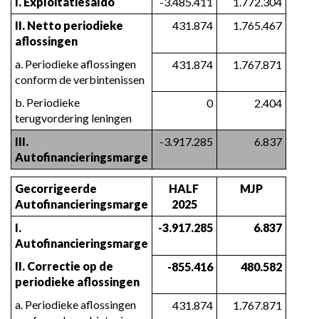
I. Exploitatiesaldo
-3.485.411
1.772.304
II. Netto periodieke 
431.874
1.765.467
aflossingen
a. Periodieke aflossingen 
431.874
1.767.871
conform de verbintenissen
b. Periodieke 
0
2.404
terugvordering leningen
III. 
-3.917.285
6.837
Autofinancieringsmarge
Gecorrigeerde 
HALF 
MJP
Autofinancieringsmarge
2025
I. 
-3.917.285
6.837
Autofinancieringsmarge
II. Correctie op de 
-855.416
480.582
periodieke aflossingen
a. Periodieke aflossingen 
431.874
1.767.871