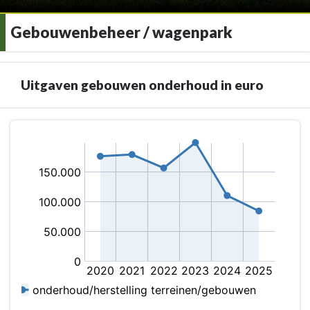
Gebouwenbeheer / wagenpark
Uitgaven gebouwen onderhoud in euro
Terug
naar
navigatie
-
Gebouwenbeheer
/
wagenpark
-
Uitgaven
gebouwen
onderhoud