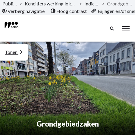
Publicaties
>
Kencijfers werking lokaal bestuur Eeklo
>
Indicatoren
>
Grondgebiedzaken
Naar hoofdinhoud
Verberg navigatie
Hoog contrast
Bijlagen en/of sn
Tonen
Grondgebiedzaken