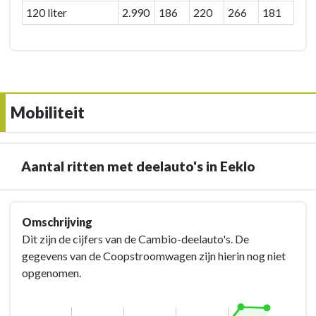
120 liter
2.990
186
220
266
181
Mobiliteit
Aantal ritten met deelauto's in Eeklo
Terug
Omschrijving
naar
Dit zijn de cijfers van de Cambio-deelauto's. De
navigatie
gegevens van de Coopstroomwagen zijn hierin nog niet
-
opgenomen.
Mobiliteit
-
Aantal