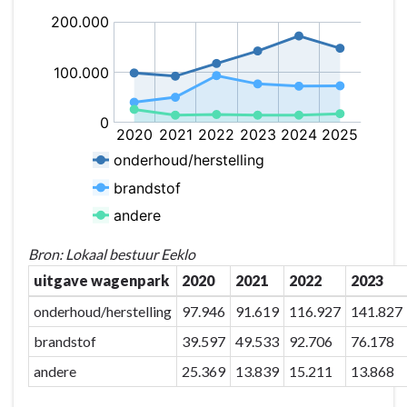
Terug
naar
navigatie
-
Gebouwenbeheer
/
wagenpark
-
Uitgaven
wagenpark
in
euro
Bron: Lokaal bestuur Eeklo
uitgave wagenpark
2020
2021
2022
2023
onderhoud/herstelling
97.946
91.619
116.927
141.827
brandstof
39.597
49.533
92.706
76.178
andere
25.369
13.839
15.211
13.868