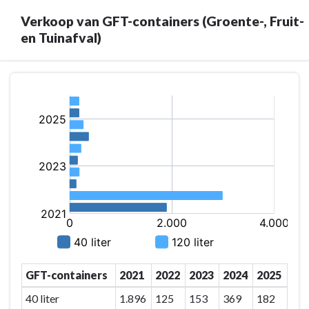
Verkoop van GFT-containers (Groente-, Fruit-
en Tuinafval)
Terug
naar
navigatie
-
Milieu/afval
-
Verkoop
van
GFT-
containers
(Groente-,
Fruit-
GFT-containers
2021
2022
2023
2024
2025
en
Tuinafval)
40 liter
1.896
125
153
369
182