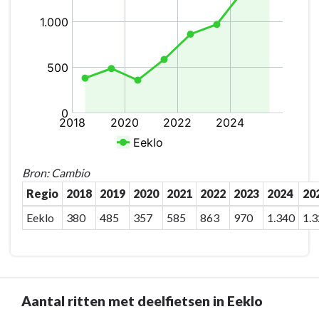
ritten
met
deelauto's
in
Eeklo
Bron: Cambio
Regio
2018
2019
2020
2021
2022
2023
2024
20
Eeklo
380
485
357
585
863
970
1.340
1.
Aantal ritten met deelfietsen in Eeklo