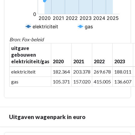
-
Uitgaven
gebouwenbeheer
elektriciteit/gas
in
Bron: Fox-beleid
euro
uitgave
gebouwen
elektriciteit/gas
2020
2021
2022
2023
elektriciteit
182.364
203.378
269.678
188.011
gas
105.371
157.020
415.005
136.607
Uitgaven wagenpark in euro