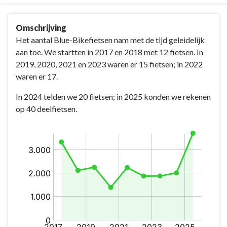
Terug
Omschrijving
naar
Het aantal Blue-Bikefietsen nam met de tijd geleidelijk
navigatie
aan toe. We startten in 2017 en 2018 met 12 fietsen. In
-
2019, 2020, 2021 en 2023 waren er 15 fietsen; in 2022
Mobiliteit
waren er 17.
-
Aantal
In 2024 telden we 20 fietsen; in 2025 konden we rekenen
ritten
op 40 deelfietsen.
met
deelfietsen
in
Eeklo