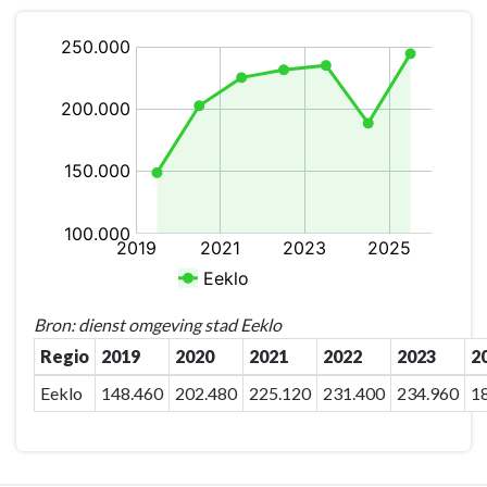
Terug
naar
navigatie
-
Milieu/afval
-
Kg
veegvuil
per
jaar
Bron: dienst omgeving stad Eeklo
Regio
2019
2020
2021
2022
2023
2
Eeklo
148.460
202.480
225.120
231.400
234.960
1