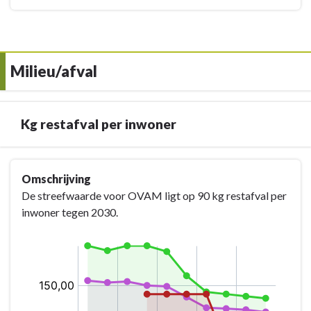
Milieu/afval
Kg restafval per inwoner
Terug
Omschrijving
naar
De streefwaarde voor OVAM ligt op 90 kg restafval per
navigatie
inwoner tegen 2030.
-
Milieu/afval
-
Kg
restafval
per