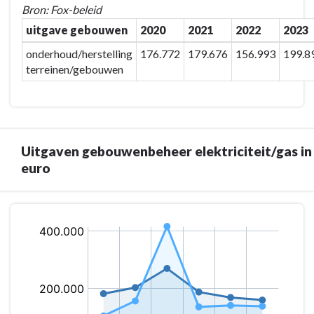
in
Bron: Fox-beleid
euro
uitgave gebouwen
2020
2021
2022
2023
onderhoud/herstelling
176.772
179.676
156.993
199.8
terreinen/gebouwen
Uitgaven gebouwenbeheer elektriciteit/gas in
euro
Terug
naar
navigatie
-
Gebouwenbeheer
/
wagenpark