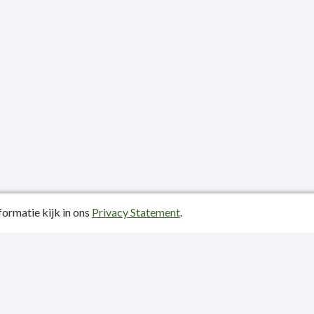
ormatie kijk in ons
Privacy Statement
.
atiedatum: 15-06-2026
ctgegevens
y Statement
p