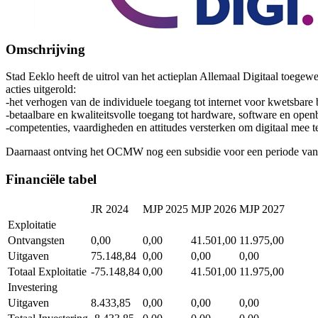
Omschrijving
Stad Eeklo heeft de uitrol van het actieplan Allemaal Digitaal toeg
acties uitgerold:
-het verhogen van de individuele toegang tot internet voor kwetsbare 
-betaalbare en kwaliteitsvolle toegang tot hardware, software en openb
-competenties, vaardigheden en attitudes versterken om digitaal mee te
Daarnaast ontving het OCMW nog een subsidie voor een periode van 2 
Financiële tabel
JR 2024
MJP 2025
MJP 2026
MJP 2027
Exploitatie
Ontvangsten
0,00
0,00
41.501,00
11.975,00
Uitgaven
75.148,84
0,00
0,00
0,00
Totaal Exploitatie
-75.148,84
0,00
41.501,00
11.975,00
Investering
Uitgaven
8.433,85
0,00
0,00
0,00