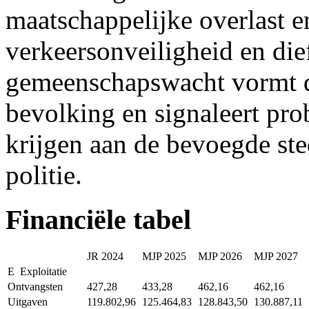
maatschappelijke overlast 
verkeersonveiligheid en dief
gemeenschapswacht vormt de
bevolking en signaleert pr
krijgen aan de bevoegde ste
politie.
Financiële tabel
JR 2024
MJP 2025
MJP 2026
MJP 2027
E
Exploitatie
Ontvangsten
427,28
433,28
462,16
462,16
Uitgaven
119.802,96
125.464,83
128.843,50
130.887,11