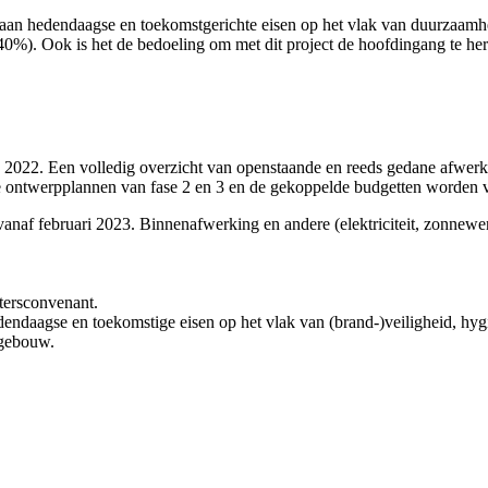
n hedendaagse en toekomstgerichte eisen op het vlak van duurzaamhei
0%). Ook is het de bedoeling om met dit project de hoofdingang te he
 2022. Een volledig overzicht van openstaande en reeds gedane afwerkin
e ontwerpplannen van fase 2 en 3 en de gekoppelde budgetten worden
vanaf februari 2023. Binnenafwerking en andere (elektriciteit, zonnew
tersconvenant.
edendaagse en toekomstige eisen op het vlak van (brand-)veiligheid, hy
t gebouw.